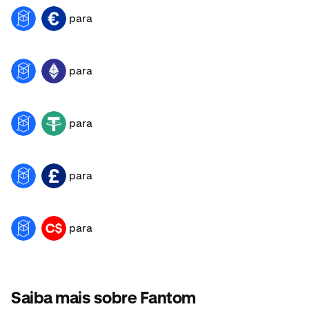
para
FTM
EUR
para
FTM
ETH
para
FTM
USDT
para
FTM
GBP
para
FTM
CAD
Saiba mais sobre Fantom