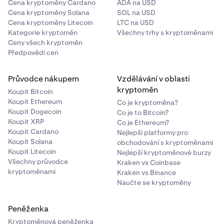
Cena kryptoměny Cardano
ADA na USD
Cena kryptoměny Solana
SOL na USD
Cena kryptoměny Litecoin
LTC na USD
Kategorie kryptoměn
Všechny trhy s kryptoměnami
Ceny všech kryptoměn
Předpovědi cen
Průvodce nákupem
Vzdělávání v oblasti
kryptoměn
Koupit Bitcoin
Koupit Ethereum
Co je kryptoměna?
Koupit Dogecoin
Co je to Bitcoin?
Koupit XRP
Co je Ethereum?
Koupit Cardano
Nejlepší platformy pro
Koupit Solana
obchodování s kryptoměnami
Koupit Litecoin
Nejlepší kryptoměnové burzy
Všechny průvodce
Kraken vs Coinbase
kryptoměnami
Kraken vs Binance
Naučte se kryptoměny
Peněženka
Kryptoměnová peněženka