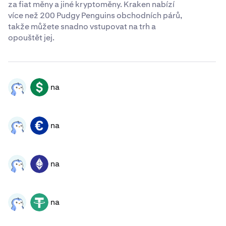
za fiat měny a jiné kryptoměny. Kraken nabízí
více než 200 Pudgy Penguins obchodních párů,
takže můžete snadno vstupovat na trh a
opouštět jej.
na
PENGU
USD
na
PENGU
EUR
na
PENGU
ETH
na
PENGU
USDT