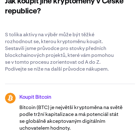
Jak koupit jiné kryptoměny v České
celosvětově uznávaných standardech zabezpečení
.
republice?
S tolika aktivy na výběr může být těžké
rozhodnout se, kterou kryptoměnu koupit.
Sestavili jsme průvodce pro stovky předních
blockchainových projektů, které vám pomohou
se v tomto procesu zorientovat od A do Z.
Podívejte se níže na další průvodce nákupem.
Koupit Bitcoin
BTC
Bitcoin (BTC) je největší kryptoměna na světě
podle tržní kapitalizace a má potenciál stát
se globálně akceptovaným digitálním
uchovatelem hodnoty.