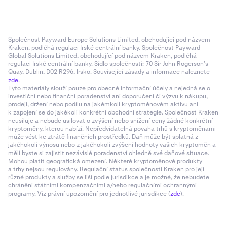
Společnost Payward Europe Solutions Limited, obchodující pod názvem
Kraken, podléhá regulaci Irské centrální banky. Společnost Payward
Global Solutions Limited, obchodující pod názvem Kraken, podléhá
regulaci Irské centrální banky. Sídlo společnosti: 70 Sir John Rogerson’s
Quay, Dublin, D02 R296, Irsko. Související zásady a informace naleznete
zde
.
Tyto materiály slouží pouze pro obecné informační účely a nejedná se o
investiční nebo finanční poradenství ani doporučení či výzvu k nákupu,
prodeji, držení nebo podílu na jakémkoli kryptoměnovém aktivu ani
k zapojení se do jakékoli konkrétní obchodní strategie. Společnost Kraken
neusiluje a nebude usilovat o zvýšení nebo snížení ceny žádné konkrétní
kryptoměny, kterou nabízí. Nepředvídatelná povaha trhů s kryptoměnami
může vést ke ztrátě finančních prostředků. Daň může být splatná z
jakéhokoli výnosu nebo z jakéhokoli zvýšení hodnoty vašich kryptoměn a
měli byste si zajistit nezávislé poradenství ohledně své daňové situace.
Mohou platit geografická omezení. Některé kryptoměnové produkty
a trhy nejsou regulovány. Regulační status společnosti Kraken pro její
různé produkty a služby se liší podle jurisdikce a je možné, že nebudete
chráněni státními kompenzačními a/nebo regulačními ochrannými
programy. Viz právní upozornění pro jednotlivé jurisdikce (
zde
).