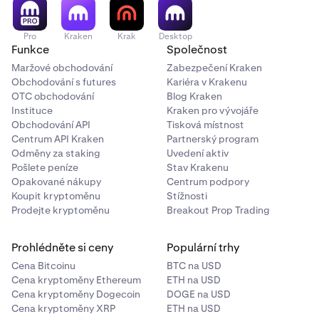
Pro
Kraken
Krak
Desktop
Funkce
Společnost
Maržové obchodování
Zabezpečení Kraken
Obchodování s futures
Kariéra v Krakenu
OTC obchodování
Blog Kraken
Instituce
Kraken pro vývojáře
Obchodování API
Tisková místnost
Centrum API Kraken
Partnerský program
Odměny za staking
Uvedení aktiv
Pošlete peníze
Stav Krakenu
Opakované nákupy
Centrum podpory
Koupit kryptoměnu
Stížnosti
Prodejte kryptoměnu
Breakout Prop Trading
Prohlédněte si ceny
Populární trhy
Cena Bitcoinu
BTC na USD
Cena kryptoměny Ethereum
ETH na USD
Cena kryptoměny Dogecoin
DOGE na USD
Cena kryptoměny XRP
ETH na USD