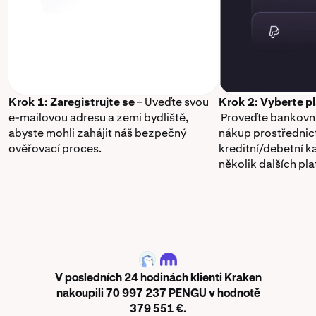
Krok 1: Zaregistrujte se
– Uveďte svou
Krok 2: Vyberte p
e-mailovou adresu a zemi bydliště,
Proveďte bankovní
abyste mohli zahájit náš bezpečný
nákup prostřednic
ověřovací proces.
kreditní/debetní k
několik dalších pl
PENGU
V posledních 24 hodinách klienti Kraken
nakoupili 70 997 237 PENGU v hodnotě
379 551 €.