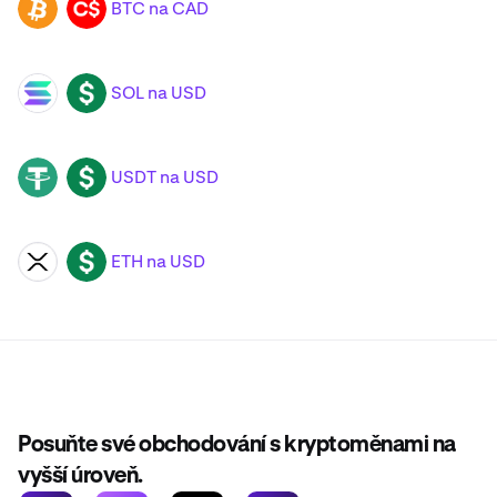
BTC na CAD
BTC
CAD
SOL na USD
SOL
USD
USDT na USD
USDT
USD
ETH na USD
XRP
USD
Posuňte své obchodování s kryptoměnami na
vyšší úroveň.