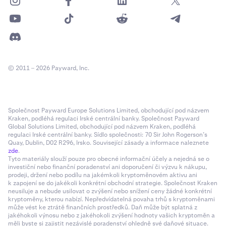
© 2011 – 2026 Payward, Inc.
Společnost Payward Europe Solutions Limited, obchodující pod názvem
Kraken, podléhá regulaci Irské centrální banky. Společnost Payward
Global Solutions Limited, obchodující pod názvem Kraken, podléhá
regulaci Irské centrální banky. Sídlo společnosti: 70 Sir John Rogerson’s
Quay, Dublin, D02 R296, Irsko. Související zásady a informace naleznete
zde
.
Tyto materiály slouží pouze pro obecné informační účely a nejedná se o
investiční nebo finanční poradenství ani doporučení či výzvu k nákupu,
prodeji, držení nebo podílu na jakémkoli kryptoměnovém aktivu ani
k zapojení se do jakékoli konkrétní obchodní strategie. Společnost Kraken
neusiluje a nebude usilovat o zvýšení nebo snížení ceny žádné konkrétní
kryptoměny, kterou nabízí. Nepředvídatelná povaha trhů s kryptoměnami
může vést ke ztrátě finančních prostředků. Daň může být splatná z
jakéhokoli výnosu nebo z jakéhokoli zvýšení hodnoty vašich kryptoměn a
měli byste si zajistit nezávislé poradenství ohledně své daňové situace.