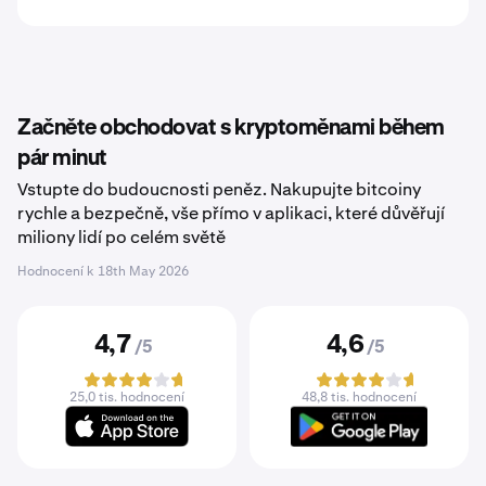
Začněte obchodovat s kryptoměnami během
pár minut
Vstupte do budoucnosti peněz. Nakupujte bitcoiny
rychle a bezpečně, vše přímo v aplikaci, které důvěřují
miliony lidí po celém světě
Hodnocení k
18th May 2026
4,7
4,6
/5
/5
25,0 tis. hodnocení
48,8 tis. hodnocení