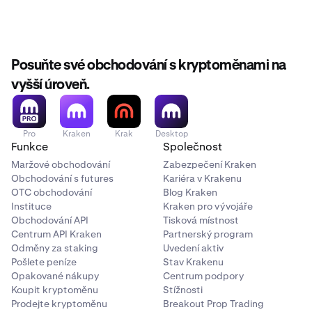
Posuňte své obchodování s kryptoměnami na
vyšší úroveň.
Pro
Kraken
Krak
Desktop
Funkce
Společnost
Maržové obchodování
Zabezpečení Kraken
Obchodování s futures
Kariéra v Krakenu
OTC obchodování
Blog Kraken
Instituce
Kraken pro vývojáře
Obchodování API
Tisková místnost
Centrum API Kraken
Partnerský program
Odměny za staking
Uvedení aktiv
Pošlete peníze
Stav Krakenu
Opakované nákupy
Centrum podpory
Koupit kryptoměnu
Stížnosti
Prodejte kryptoměnu
Breakout Prop Trading