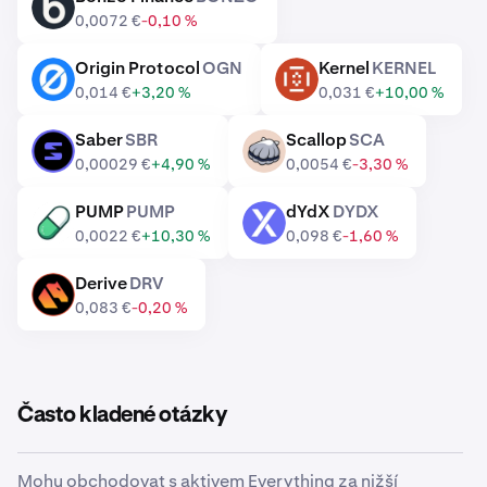
BONZO
0,0072 €
-0,10 %
Origin Protocol
OGN
Kernel
KERNEL
OGN
KERNEL
0,014 €
+3,20 %
0,031 €
+10,00 %
Saber
SBR
Scallop
SCA
SBR
SCA
0,00029 €
+4,90 %
0,0054 €
-3,30 %
PUMP
PUMP
dYdX
DYDX
PUMP
DYDX
0,0022 €
+10,30 %
0,098 €
-1,60 %
Derive
DRV
DRV
0,083 €
-0,20 %
Často kladené otázky
Mohu obchodovat s aktivem Everything za nižší