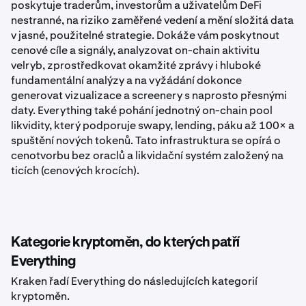
poskytuje traderům, investorům a uživatelům DeFi
nestranné, na riziko zaměřené vedení a mění složitá data
v jasné, použitelné strategie. Dokáže vám poskytnout
cenové cíle a signály, analyzovat on-chain aktivitu
velryb, zprostředkovat okamžité zprávy i hluboké
fundamentální analýzy a na vyžádání dokonce
generovat vizualizace a screenery s naprosto přesnými
daty. Everything také pohání jednotný on-chain pool
likvidity, který podporuje swapy, lending, páku až 100× a
spuštění nových tokenů. Tato infrastruktura se opírá o
cenotvorbu bez oraclů a likvidační systém založený na
ticích (cenových krocích).
Kategorie kryptoměn, do kterých patří
Everything
Kraken řadí Everything do následujících kategorií
kryptoměn.