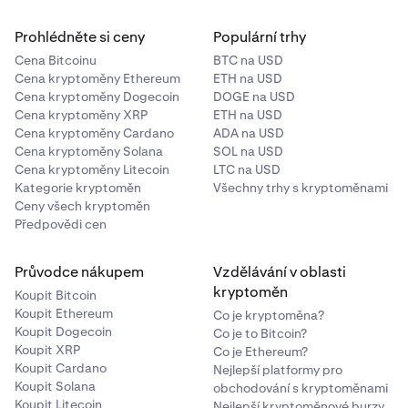
Prohlédněte si ceny
Populární trhy
Cena Bitcoinu
BTC na USD
Cena kryptoměny Ethereum
ETH na USD
Cena kryptoměny Dogecoin
DOGE na USD
Cena kryptoměny XRP
ETH na USD
Cena kryptoměny Cardano
ADA na USD
Cena kryptoměny Solana
SOL na USD
Cena kryptoměny Litecoin
LTC na USD
Kategorie kryptoměn
Všechny trhy s kryptoměnami
Ceny všech kryptoměn
Předpovědi cen
Průvodce nákupem
Vzdělávání v oblasti
kryptoměn
Koupit Bitcoin
Koupit Ethereum
Co je kryptoměna?
Koupit Dogecoin
Co je to Bitcoin?
Koupit XRP
Co je Ethereum?
Koupit Cardano
Nejlepší platformy pro
Koupit Solana
obchodování s kryptoměnami
Koupit Litecoin
Nejlepší kryptoměnové burzy