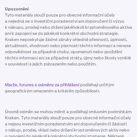
Upozornění
Tyto materiály slouží pouze pro obecné informační účely
a nejedná se o investiční poradenství ani doporučení či výzvu
k nákupu, prodeji nebo držení jakéhokoli kryptoměnového aktiva
ani k zapojení se do jakékoli konkrétní obchodní strategie.
Kraken neposkytuje žádné záruky ohledně přesnosti, úplnosti,
aktuálnosti, vhodnosti nebo platnosti těchto informací a nenese
odpovědnost za případné chyby, opomenutí nebo zpoždění
těchto informací ani za případné ztráty, újmy nebo škody vzniklé
v souvislosti s jejich zobrazením nebo použitím.
Marže
,
futures
a
odměny za přihlášení
podléhají určitým
geografickým omezením a kritériím způsobilosti.
Úrovně odměn se mohou měnit a podléhají smluvním podmínkám
Kraken. Tyto materiály slouží pouze pro obecné informační účely
a nejsou investičním poradenstvím ani doporučením či žádostí
o nákup, prodej, vklad nebo držení kryptoměnových aktiv nebo
o zapojení do jakékoli konkrétní obchodní strategie. Některé