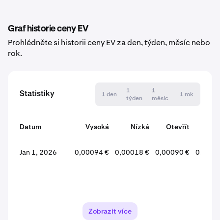
Graf historie ceny EV
Prohlédněte si historii ceny EV za den, týden, měsíc nebo
rok.
1
1
Statistiky
1 den
1 rok
týden
měsíc
Datum
Vysoká
Nízká
Otevřít
Zav
Jan 1, 2026
0,00094 €
0,00018 €
0,00090 €
0,0001
Zobrazit více