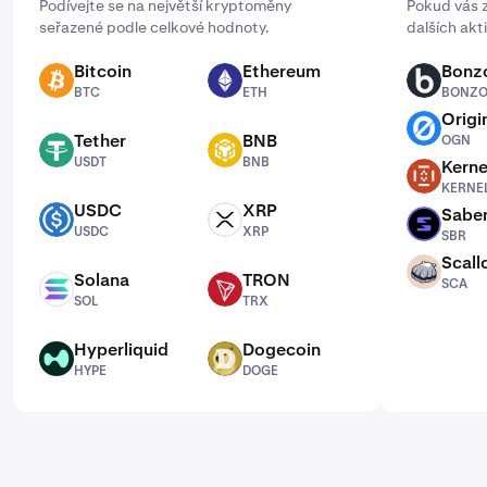
Podívejte se na největší kryptoměny
Pokud vás z
seřazené podle celkové hodnoty.
dalších akt
Bitcoin
Ethereum
Bonzo
BTC
ETH
BONZO
BTC
ETH
BONZ
Origi
OGN
Tether
BNB
OGN
USDT
BNB
USDT
BNB
Kerne
KERNEL
KERNE
USDC
XRP
Sabe
USDC
XRP
SBR
USDC
XRP
SBR
Scall
SCA
Solana
TRON
SCA
SOL
TRX
SOL
TRX
Hyperliquid
Dogecoin
HYPE
DOGE
HYPE
DOGE