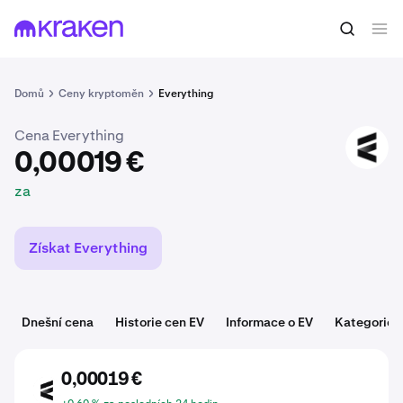
0,00019 €
Koupit EV
za
Domů
Ceny kryptoměn
Everything
Cena Everything
EV
0,00019 €
za
Získat Everything
Dnešní cena
Historie cen EV
Informace o EV
Kategorie
0,00019 €
EV