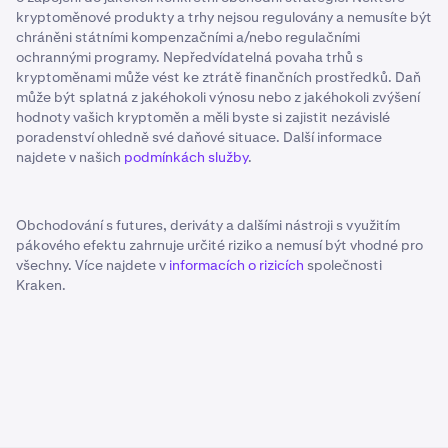
kryptoměnové produkty a trhy nejsou regulovány a nemusíte být
chráněni státními kompenzačními a/nebo regulačními
ochrannými programy. Nepředvídatelná povaha trhů s
kryptoměnami může vést ke ztrátě finančních prostředků. Daň
může být splatná z jakéhokoli výnosu nebo z jakéhokoli zvýšení
hodnoty vašich kryptoměn a měli byste si zajistit nezávislé
poradenství ohledně své daňové situace. Další informace
najdete v našich
podmínkách služby
.
Obchodování s futures, deriváty a dalšími nástroji s využitím
pákového efektu zahrnuje určité riziko a nemusí být vhodné pro
všechny. Více najdete v
informacích o rizicích
společnosti
Kraken.