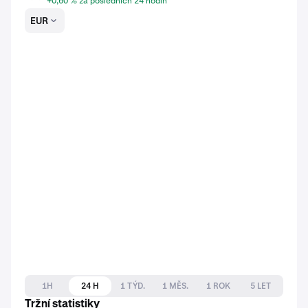
+0,60 % za posledních 24 hodin
EUR
1H
24 H
1 TÝD.
1 MĚS.
1 ROK
5 LET
Tržní statistiky