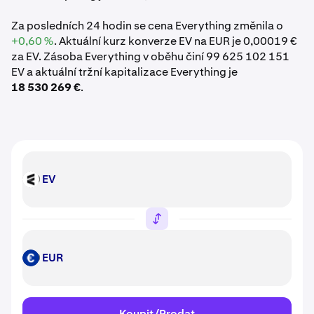
Za posledních 24 hodin se cena Everything změnila o
+0,60 %
. Aktuální kurz konverze EV na EUR je 0,00019 €
za EV. Zásoba Everything v oběhu činí 99 625 102 151
EV a aktuální tržní kapitalizace Everything je
18 530 269 €
.
EV
EV
EUR
EUR
Koupit/Prodat