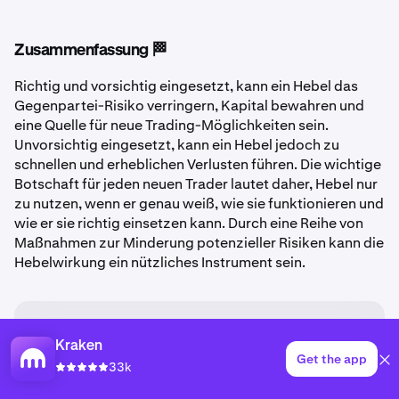
Zusammenfassung 🏁
Richtig und vorsichtig eingesetzt, kann ein Hebel das
Gegenpartei-Risiko verringern, Kapital bewahren und
eine Quelle für neue Trading-Möglichkeiten sein.
Unvorsichtig eingesetzt, kann ein Hebel jedoch zu
schnellen und erheblichen Verlusten führen. Die wichtige
Botschaft für jeden neuen Trader lautet daher, Hebel nur
zu nutzen, wenn er genau weiß, wie sie funktionieren und
wie er sie richtig einsetzen kann. Durch eine Reihe von
Maßnahmen zur Minderung potenzieller Risiken kann die
Hebelwirkung ein nützliches Instrument sein.
Haftungsausschluss
Diese Unterlagen dienen nur zu allgemeinen
Kraken
Get the app
Informationszwecken und stellen keine Anlageberatung
33k
oder Empfehlung oder Aufforderung zum Kauf oder
Verkauf, zum Staking oder zum Besitz von Krypto-Assets