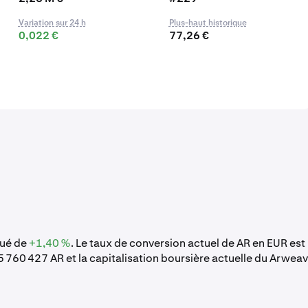
Variation sur 24 h
Plus-haut historique
0,022 €
77,26 €
lué de
+1,40 %
. Le taux de conversion actuel de AR en EUR est
65 760 427 AR et la capitalisation boursière actuelle du Arwea