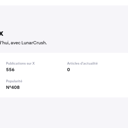
x
d’hui, avec LunarCrush.
Publications sur X
Articles d’actualité
556
0
Popularité
N°408