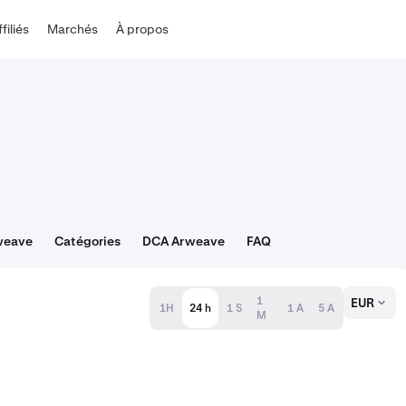
ffiliés
Marchés
À propos
weave
Catégories
DCA Arweave
FAQ
1
EUR
1H
24 h
1 S
1 A
5 A
M