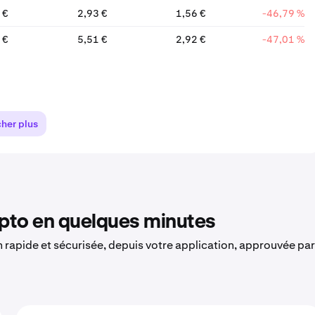
 €
2,93 €
1,56 €
-46,79 %
 €
5,51 €
2,92 €
-47,01 %
cher plus
to en quelques minutes
on rapide et sécurisée, depuis votre application, approuvée par