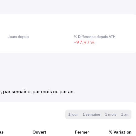
Jours depuis
% Différence depuis ATH
-97,97 %
ur, par semaine, par mois ou par an.
1 jour
1 semaine
1 mois
1 an
as
Ouvert
Fermer
% Variation