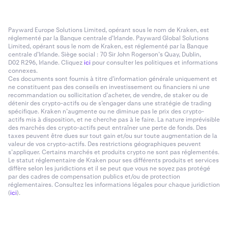
Payward Europe Solutions Limited, opérant sous le nom de Kraken, est
réglementé par la Banque centrale d’Irlande. Payward Global Solutions
Limited, opérant sous le nom de Kraken, est réglementé par la Banque
centrale d’Irlande. Siège social : 70 Sir John Rogerson’s Quay, Dublin,
D02 R296, Irlande. Cliquez
ici
pour consulter les politiques et informations
connexes.
Ces documents sont fournis à titre d’information générale uniquement et
ne constituent pas des conseils en investissement ou financiers ni une
recommandation ou sollicitation d’acheter, de vendre, de staker ou de
détenir des crypto-actifs ou de s’engager dans une stratégie de trading
spécifique. Kraken n’augmente ou ne diminue pas le prix des crypto-
actifs mis à disposition, et ne cherche pas à le faire. La nature imprévisible
des marchés des crypto-actifs peut entraîner une perte de fonds. Des
taxes peuvent être dues sur tout gain et/ou sur toute augmentation de la
valeur de vos crypto-actifs. Des restrictions géographiques peuvent
s’appliquer. Certains marchés et produits crypto ne sont pas réglementés.
Le statut réglementaire de Kraken pour ses différents produits et services
diffère selon les juridictions et il se peut que vous ne soyez pas protégé
par des cadres de compensation publics et/ou de protection
réglementaires. Consultez les informations légales pour chaque juridiction
(
ici
).