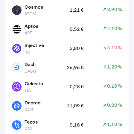
Cosmos
3,90 %
1,21 €
ATOM
ATOM
Aptos
2,10 %
0,52 €
APT
APT
Injective
3,10 %
3,80 €
INJ
INJ
Dash
1,20 %
26,96 €
DASH
DASH
Celestia
0,10 %
0,28 €
TIA
TIA
Decred
0,20 %
11,09 €
DCR
DCR
Tezos
1,10 %
0,18 €
XTZ
XTZ