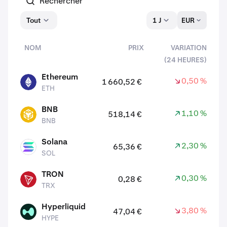
Tout
1 J
EUR
NOM
PRIX
VARIATION
(24 HEURES)
actifs
Ethereum
0,50 %
1 660,52 €
ETH
ETH
BNB
1,10 %
518,14 €
BNB
BNB
Solana
2,30 %
65,36 €
SOL
SOL
TRON
0,30 %
0,28 €
TRX
TRX
Hyperliquid
3,80 %
47,04 €
HYPE
HYPE