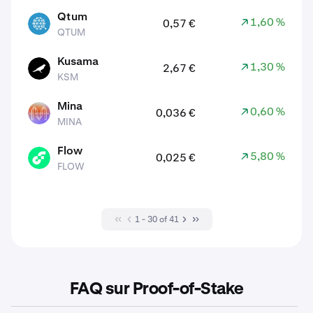
Qtum
1,60 %
0,57 €
QTUM
QTUM
Kusama
1,30 %
2,67 €
KSM
KSM
Mina
0,60 %
0,036 €
MINA
MINA
Flow
5,80 %
0,025 €
FLOW
FLOW
1 - 30 of 41
FAQ sur Proof-of-Stake