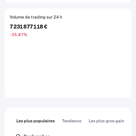
Volume de trading sur 24 h
7 231 877 118 €
-35.87
%
Les plus populaires
Tendance
Les plus gros gains
P