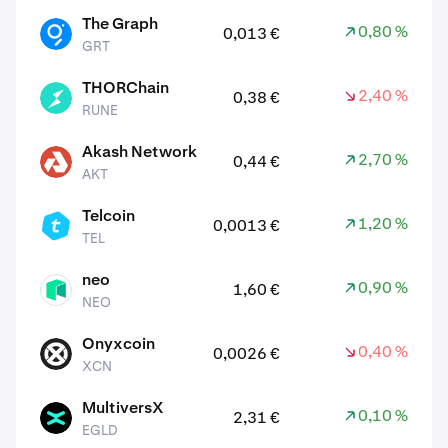
The Graph
0,80 %
0,013 €
GRT
GRT
THORChain
2,40 %
0,38 €
RUNE
RUNE
Akash Network
2,70 %
0,44 €
AKT
AKT
Telcoin
1,20 %
0,0013 €
TEL
TEL
neo
0,90 %
1,60 €
NEO
NEO
Onyxcoin
0,40 %
0,0026 €
XCN
XCN
MultiversX
0,10 %
2,31 €
EGLD
EGLD