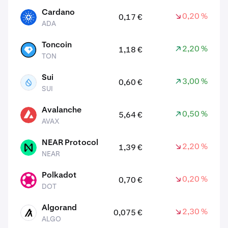
Cardano
0,20 %
0,17 €
ADA
ADA
Toncoin
2,20 %
1,18 €
TON
TON
Sui
3,00 %
0,60 €
SUI
SUI
Avalanche
0,50 %
5,64 €
AVAX
AVAX
NEAR Protocol
2,20 %
1,39 €
NEAR
NEAR
Polkadot
0,20 %
0,70 €
DOT
DOT
Algorand
2,30 %
0,075 €
ALGO
ALGO