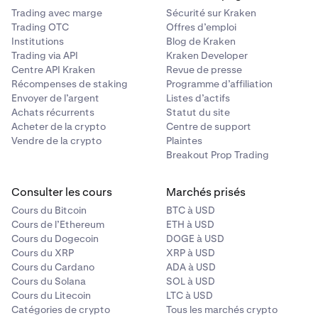
dysfonctionnements des portefeuilles peuvent
Trading avec marge
Sécurité sur Kraken
empêcher l’accès aux fonds.
Trading OTC
Offres d’emploi
Institutions
Blog de Kraken
Risque d’escroquerie
: Les projets frauduleux ou les
Trading via API
Kraken Developer
pyramides de Ponzi peuvent mener à une perte
Centre API Kraken
Revue de presse
complète de l’investissement.
Récompenses de staking
Programme d’affiliation
Envoyer de l’argent
Listes d’actifs
Risque technologique
: Les bugs ou les failles de la
Achats récurrents
Statut du site
technologie de la blockchain peuvent compromettre
Acheter de la crypto
Centre de support
la fonctionnalité ou la valeur d’une crypto-monnaie.
Vendre de la crypto
Plaintes
Breakout Prop Trading
Risque de contrepartie
: Si une plateforme d’échange
crypto fait faillite ou est piratée, vous pouvez perdre
l’accès à vos fonds.
Consulter les cours
Marchés prisés
Cours du Bitcoin
BTC à USD
Risque lié aux contrats intelligents
: Les
Cours de l’Ethereum
ETH à USD
vulnérabilités ou les bugs liés aux contrats
Cours du Dogecoin
DOGE à USD
intelligents peuvent mener à une perte de fonds ou à
Cours du XRP
XRP à USD
une rupture de contrat.
Cours du Cardano
ADA à USD
Cours du Solana
SOL à USD
Cours du Litecoin
LTC à USD
Catégories de crypto
Tous les marchés crypto