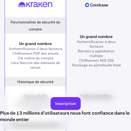
Kraken
Coinbase
Coinbase
Fonctionnalités de sécurité du
compte
Un grand nombre
Authentification à deux
Un grand nombre
facteurs
Authentification à deux facteurs
Retraits à approbation
Chiffrement PGP des emails
multiple
Clé maître du compte
Chiffrement AES-256
Liste blanche des adresses de
Stockage en portefeuille froid
retrait
Historique de sécurité
Aucune faille
Failles signalées
Aucun incident n’ayant
Inscription
entraîné la perte de fonds
de clients
Plus de 13 millions d’utilisateurs nous font confiance dans le
monde entier
Preuve de réserves de fonds