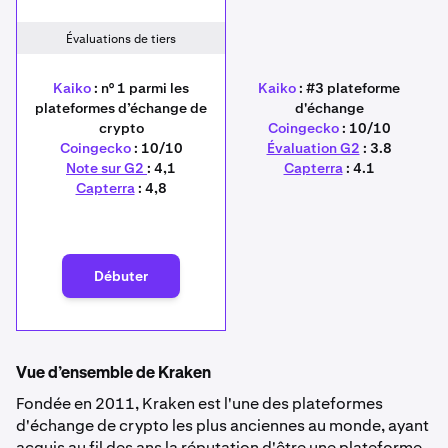
Évaluations de tiers
Kaiko
: n° 1 parmi les
Kaiko
: #3 plateforme
plateformes d’échange de
d'échange
crypto
Coingecko
: 10/10
Coingecko
: 10/10
Évaluation G2
: 3.8
Note sur G2
: 4,1
Capterra
: 4.1
Capterra
: 4,8
Débuter
Vue d’ensemble de Kraken
Fondée en 2011, Kraken est l'une des plateformes
d'échange de crypto les plus anciennes au monde, ayant
acquis au fil des ans la réputation d'être une plateforme