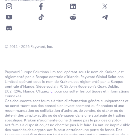
© 2011 - 2026 Payward, Inc.
Payward Europe Solutions Limited, opérant sous le nom de Kraken, est
réglementé par la Banque centrale d’Irlande. Payward Global Solutions
Limited, opérant sous le nom de Kraken, est réglementé par la Banque
centrale d’Irlande. Siège social : 70 Sir John Rogerson’s Quay, Dublin,
D02 R296, Irlande. Cliquez
ici
pour consulter les politiques et informations
connexes.
Ces documents sont fournis à titre d’information générale uniquement et
ne constituent pas des conseils en investissement ou financiers ni une
recommandation ou sollicitation d’acheter, de vendre, de staker ou de
détenir des crypto-actifs ou de s’engager dans une stratégie de trading
spécifique. Kraken n’augmente ou ne diminue pas le prix des crypto-
actifs mis à disposition, et ne cherche pas à le faire. La nature imprévisible
des marchés des crypto-actifs peut entraîner une perte de fonds. Des
taxes peuvent être dues sur tout gain et/ou sur toute augmentation de la