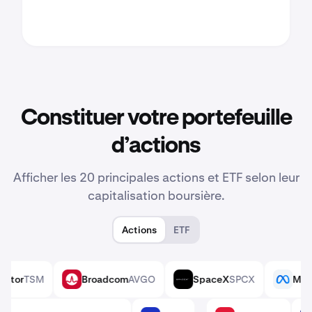
Constituer votre portefeuille
d’actions
Afficher les 20 principales actions et ETF selon leur
capitalisation boursière.
Actions
ETF
emiconductor
TSM
Broadcom
AVGO
SpaceX
SPCX
AVGO
SPCX