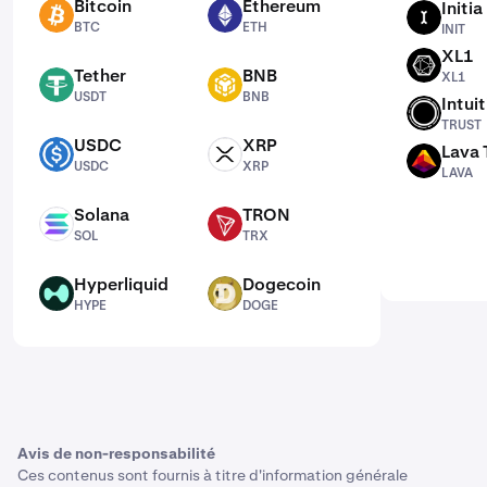
Bitcoin
Ethereum
Initia
BTC
ETH
INIT
BTC
ETH
INIT
XL1
XL1
Tether
BNB
XL1
USDT
BNB
USDT
BNB
Intui
TRUST
TRUST
USDC
XRP
Lava 
USDC
XRP
LAVA
USDC
XRP
LAVA
Solana
TRON
SOL
TRX
SOL
TRX
Hyperliquid
Dogecoin
HYPE
DOGE
HYPE
DOGE
Avis de non-responsabilité
Ces contenus sont fournis à titre d'information générale