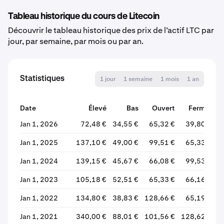
Tableau historique du cours de Litecoin
Découvrir le tableau historique des prix de l’actif LTC par
jour, par semaine, par mois ou par an.
Statistiques
1 jour
1 semaine
1 mois
1 an
Date
Élevé
Bas
Ouvert
Fermer
Jan 1, 2026
72,48 €
34,55 €
65,32 €
39,80 €
Jan 1, 2025
137,10 €
49,00 €
99,51 €
65,33 €
Jan 1, 2024
139,15 €
45,67 €
66,08 €
99,53 €
Jan 1, 2023
105,18 €
52,51 €
65,33 €
66,16 €
Jan 1, 2022
134,80 €
38,83 €
128,66 €
65,19 €
Jan 1, 2021
340,00 €
88,01 €
101,56 €
128,62 €