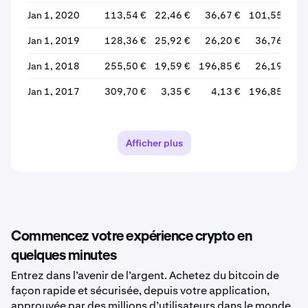
Jan 1, 2020
113,54 €
22,46 €
36,67 €
101,55 €
Jan 1, 2019
128,36 €
25,92 €
26,20 €
36,76 €
Jan 1, 2018
255,50 €
19,59 €
196,85 €
26,19 €
Jan 1, 2017
309,70 €
3,35 €
4,13 €
196,85 €
+
Jan 1, 2016
5,90 €
2,45 €
3,21 €
4,09 €
Jan 1, 2015
7,99 €
1,00 €
2,28 €
3,17 €
Afficher plus
Jan 1, 2014
23,99 €
2,05 €
17,68 €
2,25 €
Jan 1, 2013
45,00 €
1,00 €
2,13 €
17,52 €
Commencez votre expérience crypto en
quelques minutes
Entrez dans l’avenir de l’argent. Achetez du bitcoin de
façon rapide et sécurisée, depuis votre application,
approuvée par des millions d’utilisateurs dans le monde