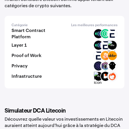
catégories de crypto suivantes.
Catégorie
Les meilleures performances
Smart Contract
ULX
ISLM
EVR
Platform
Layer 1
ULX
EVR
GINI
Proof of Work
EVR
BC2
ABBC
Privacy
NRV
DERO
GHOST
Infrastructure
P0
BICO
ON
Simulateur DCA Litecoin
Découvrez quelle valeur vos investissements en Litecoin
auraient atteint aujourd’hui grâce à la stratégie du DCA