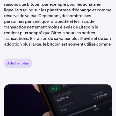
raisons que Bitcoin, par exemple pour les achats en
ligne, le trading sur les plateformes d’échange et comme
réserve de valeur. Cependant, de nombreuses
personnes pensent que la rapidité et les frais de
transaction nettement moins élevés de Litecoin le
rendent plus adapté que Bitcoin pour les petites
transactions. En raison de sa valeur plus élevée et de son
adoption plus large, le bitcoin est souvent utilisé comme
réserve de valeur.
Pendant de nombreuses années, le litecoin a continué à
Afficher plus
se classer parmi les principales crypto-monnaies en
termes de capitalisation boursière.
Qui a créé le Litecoin ?
Charlie Lee est l’informaticien et entrepreneur qui a créé
Litecoin. Charlie Lee est titulaire d’une licence et d’un
master en informatique du Massachusetts Institute of