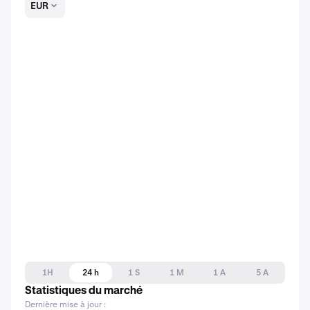
EUR
1H
24 h
1 S
1 M
1 A
5 A
Statistiques du marché
Dernière mise à jour :