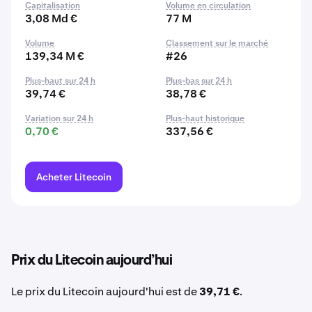
Capitalisation
Volume en circulation
3,08 Md €
77 M
Volume
Classement sur le marché
139,34 M €
#26
Plus-haut sur 24 h
Plus-bas sur 24 h
39,74 €
38,78 €
Variation sur 24 h
Plus-haut historique
0,70 €
337,56 €
Acheter Litecoin
Prix du Litecoin aujourd’hui
Le prix du Litecoin aujourd'hui est de
39,71 €
.