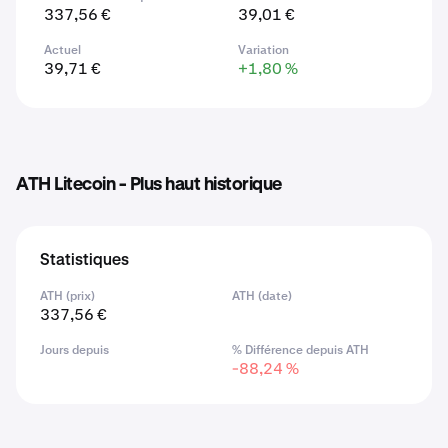
337,56 €
39,01 €
Actuel
Variation
39,71 €
+1,80 %
ATH Litecoin - Plus haut historique
Statistiques
ATH (prix)
ATH (date)
337,56 €
Jours depuis
% Différence depuis ATH
-88,24 %