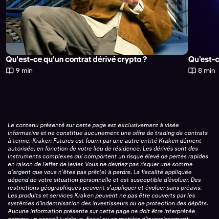
Qu'est-ce qu'un contrat dérivé crypto ?
Qu’est-c
9 min
8 min
Le contenu présenté sur cette page est exclusivement à visée
informative et ne constitue aucunement une offre de trading de contrats
à terme. Kraken Futures est fourni par une autre entité Kraken dûment
autorisée, en fonction de votre lieu de résidence. Les dérivés sont des
instruments complexes qui comportent un risque élevé de pertes rapides
en raison de l’effet de levier. Vous ne devriez pas risquer une somme
d’argent que vous n’êtes pas prêt(e) à perdre. La fiscalité appliquée
dépend de votre situation personnelle et est susceptible d’évoluer. Des
restrictions géographiques peuvent s’appliquer et évoluer sans préavis.
Les produits et services Kraken peuvent ne pas être couverts par les
systèmes d’indemnisation des investisseurs ou de protection des dépôts.
Aucune information présente sur cette page ne doit être interprétée
comme un conseil juridique, fiscal ou en matière d’investissement.