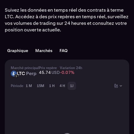
Suivez les données en temps réel des contrats à terme
LTC. Accédez à des prix repères en temps réel, surveillez
vos volumes de trading sur 24 heures et consultez votre
position ouverte actuelle.
Graphique
Marchés
FAQ
Marché principal
Prix repère
Variation 24h
45.74
USD
-0.07
%
LTC
Perp
LTC
USD
Période
1 M
15M
1 H
4 H
1J