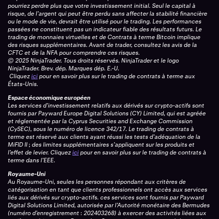
pourriez perdre plus que votre investissement initial. Seul le capital à
risque, de l’argent qui peut être perdu sans affecter la stabilité financière
ou le mode de vie, devrait être utilisé pour le trading. Les performances
passées ne constituent pas un indicateur fiable des résultats futurs. Le
trading de monnaies virtuelles et de Contrats à terme Bitcoin implique
des risques supplémentaires. Avant de trader, consultez les avis de la
CFTC et de la NFA pour comprendre ces risques.
© 2025 NinjaTrader. Tous droits réservés. NinjaTrader et le logo
NinjaTrader. Brev. dép. Marques dép. E.-U.
Cliquez
ici
pour en savoir plus sur le trading de contrats à terme aux
États-Unis.
Espace économique européen
Les services d’investissement relatifs aux dérivés sur crypto-actifs sont
fournis par Payward Europe Digital Solutions (CY) Limited, qui est agréée
et réglementée par la Cyprus Securities and Exchange Commission
(CySEC), sous le numéro de licence 342/17. Le trading de contrats à
terme est réservé aux clients ayant réussi les tests d’adéquation de la
MiFID II ; des limites supplémentaires s’appliquent sur les produits et
l’effet de levier.
Cliquez
ici
pour en savoir plus sur le trading de contrats à
terme dans l’EEE.
Royaume-Uni
Au Royaume-Uni, seules les personnes répondant aux critères de
catégorisation en tant que clients professionnels ont accès aux services
liés aux dérivés sur crypto-actifs. ces services sont fournis par Payward
Digital Solutions Limited, autorisée par l’Autorité monétaire des Bermudes
(numéro d’enregistrement : 202403268) à exercer des activités liées aux