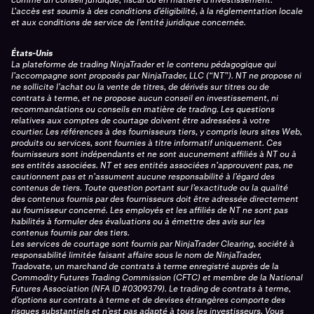
L’accès est soumis à des conditions d’éligibilité, à la réglementation locale
et aux conditions de service de l’entité juridique concernée.
États-Unis
La plateforme de trading NinjaTrader et le contenu pédagogique qui
l’accompagne sont proposés par NinjaTrader, LLC (“NT”). NT ne propose ni
ne sollicite l’achat ou la vente de titres, de dérivés sur titres ou de
contrats à terme, et ne propose aucun conseil en investissement, ni
recommandations ou conseils en matière de trading. Les questions
relatives aux comptes de courtage doivent être adressées à votre
courtier. Les références à des fournisseurs tiers, y compris leurs sites Web,
produits ou services, sont fournies à titre informatif uniquement. Ces
fournisseurs sont indépendants et ne sont aucunement affiliés à NT ou à
ses entités associées. NT et ses entités associées n’approuvent pas, ne
cautionnent pas et n’assument aucune responsabilité à l’égard des
contenus de tiers. Toute question portant sur l’exactitude ou la qualité
des contenus fournis par des fournisseurs doit être adressée directement
au fournisseur concerné. Les employés et les affiliés de NT ne sont pas
habilités à formuler des évaluations ou à émettre des avis sur les
contenus fournis par des tiers.
Les services de courtage sont fournis par NinjaTrader Clearing, société à
responsabilité limitée faisant affaire sous le nom de NinjaTrader,
Tradovate, un marchand de contrats à terme enregistré auprès de la
Commodity Futures Trading Commission (CFTC) et membre de la National
Futures Association (NFA ID #0309379). Le trading de contrats à terme,
d’options sur contrats à terme et de devises étrangères comporte des
risques substantiels et n’est pas adapté à tous les investisseurs. Vous