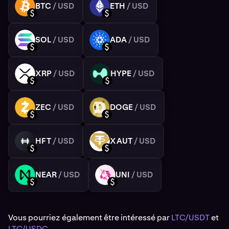
BTC
/ USD
ETH
/ USD
BTC
ETH
USD
USD
SOL
/ USD
ADA
/ USD
SOL
ADA
USD
USD
XRP
/ USD
HYPE
/ USD
XRP
HYPE
USD
USD
ZEC
/ USD
DOGE
/ USD
ZEC
DOGE
USD
USD
HFT
/ USD
XAUT
/ USD
HFT
XAUT
USD
USD
NEAR
/ USD
UNI
/ USD
NEAR
UNI
USD
USD
Vous pourriez également être intéressé par
LTC/USDT
et
LTC/USDC