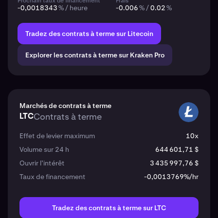
Prochain taux de financement
Frais
-0,0018343
% / heure
-0.006
% /
0.02
%
Tradez des contrats à terme sur Litecoin
Explorer les contrats à terme sur Kraken Pro
Marchés de contrats à terme
LTC
Contrats à terme
LTC
Effet de levier maximum
10x
Volume sur 24 h
644 601,71 $
Ouvrir l’intérêt
3 435 997,76 $
Taux de financement
-0,0013769%/hr
Tradez des contrats à terme sur LTC