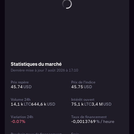
Statistiques du marché
Dernière mise à jour 7 août 2026 à 17:10
Prix repère
Prix de l'indice
45.74
USD
45.75
USD
Volume 24h
Intérêt ouvert
14,1 k
LTC
644,6 k
USD
75,1 k
LTC
3,4 M
USD
Variation 24h
Taux de financement
-0.07
%
-0,0013769
% / heure