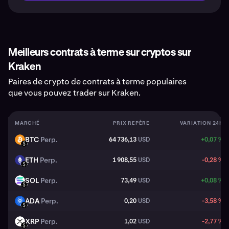
Meilleurs contrats à terme sur cryptos sur
Kraken
Paires de crypto de contrats à terme populaires
que vous pouvez trader sur Kraken.
MARCHÉ
PRIX REPÈRE
VARIATION 24H
BTC
Perp.
64 736,13
USD
+0,07 %
BTC
USD
ETH
Perp.
1 908,55
USD
-0,28 %
ETH
USD
SOL
Perp.
73,49
USD
+0,08 %
SOL
USD
ADA
Perp.
0,20
USD
-3,58 %
ADA
USD
XRP
Perp.
1,02
USD
-2,77 %
XRP
USD