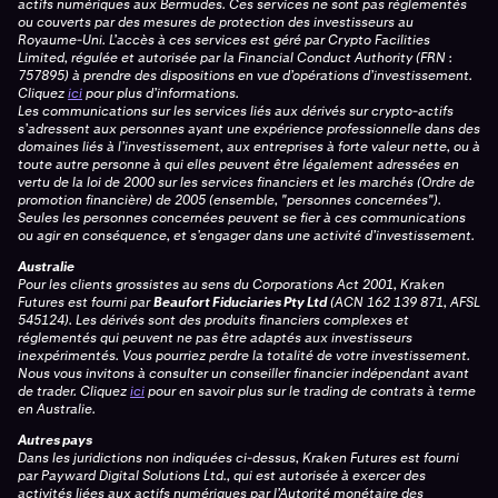
actifs numériques aux Bermudes. Ces services ne sont pas réglementés
ou couverts par des mesures de protection des investisseurs au
Royaume-Uni. L’accès à ces services est géré par Crypto Facilities
Limited, régulée et autorisée par la Financial Conduct Authority (FRN :
757895) à prendre des dispositions en vue d’opérations d’investissement.
Cliquez
ici
pour plus d’informations.
Les communications sur les services liés aux dérivés sur crypto-actifs
s’adressent aux personnes ayant une expérience professionnelle dans des
domaines liés à l’investissement, aux entreprises à forte valeur nette, ou à
toute autre personne à qui elles peuvent être légalement adressées en
vertu de la loi de 2000 sur les services financiers et les marchés (Ordre de
promotion financière) de 2005 (ensemble, "personnes concernées").
Seules les personnes concernées peuvent se fier à ces communications
ou agir en conséquence, et s’engager dans une activité d’investissement.
Australie
Pour les clients grossistes au sens du Corporations Act 2001, Kraken
Futures est fourni par
Beaufort Fiduciaries Pty Ltd
(ACN 162 139 871, AFSL
545124). Les dérivés sont des produits financiers complexes et
réglementés qui peuvent ne pas être adaptés aux investisseurs
inexpérimentés. Vous pourriez perdre la totalité de votre investissement.
Nous vous invitons à consulter un conseiller financier indépendant avant
de trader. Cliquez
ici
pour en savoir plus sur le trading de contrats à terme
en Australie.
Autres pays
Dans les juridictions non indiquées ci-dessus, Kraken Futures est fourni
par Payward Digital Solutions Ltd., qui est autorisée à exercer des
activités liées aux actifs numériques par l’Autorité monétaire des