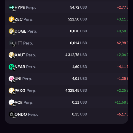
HYPE
Perp.
54,72
USD
-2,77 %
HYPE
USD
ZEC
Perp.
511,50
USD
+3,11 %
ZEC
USD
DOGE
Perp.
0,070
USD
+0,58 %
DOGE
USD
HFT
Perp.
0,014
USD
-62,98 %
HFT
USD
XAUT
Perp.
4 312,78
USD
+2,06 %
XAUT
USD
NEAR
Perp.
1,60
USD
-4,11 %
NEAR
USD
UNI
Perp.
4,01
USD
-1,35 %
UNI
USD
PAXG
Perp.
4 328,45
USD
+2,25 %
PAXG
USD
ACE
Perp.
0,11
USD
+11,68 %
ACE
USD
ONDO
Perp.
0,35
USD
-6,17 %
ONDO
USD