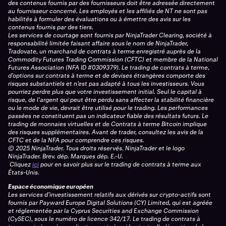
des contenus fournis par des fournisseurs doit être adressée directement
au fournisseur concerné. Les employés et les affiliés de NT ne sont pas
habilités à formuler des évaluations ou à émettre des avis sur les
contenus fournis par des tiers.
Les services de courtage sont fournis par NinjaTrader Clearing, société à
responsabilité limitée faisant affaire sous le nom de NinjaTrader,
Tradovate, un marchand de contrats à terme enregistré auprès de la
Commodity Futures Trading Commission (CFTC) et membre de la National
Futures Association (NFA ID #0309379). Le trading de contrats à terme,
d’options sur contrats à terme et de devises étrangères comporte des
risques substantiels et n’est pas adapté à tous les investisseurs. Vous
pourriez perdre plus que votre investissement initial. Seul le capital à
risque, de l’argent qui peut être perdu sans affecter la stabilité financière
ou le mode de vie, devrait être utilisé pour le trading. Les performances
passées ne constituent pas un indicateur fiable des résultats futurs. Le
trading de monnaies virtuelles et de Contrats à terme Bitcoin implique
des risques supplémentaires. Avant de trader, consultez les avis de la
CFTC et de la NFA pour comprendre ces risques.
© 2025 NinjaTrader. Tous droits réservés. NinjaTrader et le logo
NinjaTrader. Brev. dép. Marques dép. E.-U.
Cliquez
ici
pour en savoir plus sur le trading de contrats à terme aux
États-Unis.
Espace économique européen
Les services d’investissement relatifs aux dérivés sur crypto-actifs sont
fournis par Payward Europe Digital Solutions (CY) Limited, qui est agréée
et réglementée par la Cyprus Securities and Exchange Commission
(CySEC), sous le numéro de licence 342/17. Le trading de contrats à