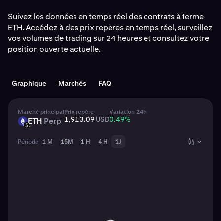
Suivez les données en temps réel des contrats à terme
ETH. Accédez à des prix repères en temps réel, surveillez
vos volumes de trading sur 24 heures et consultez votre
position ouverte actuelle.
Graphique
Marchés
FAQ
Marché principal
Prix repère
Variation 24h
1,913.09
USD
0.49
%
ETH
Perp
ETH
USD
Période
1 M
15M
1 H
4 H
1J