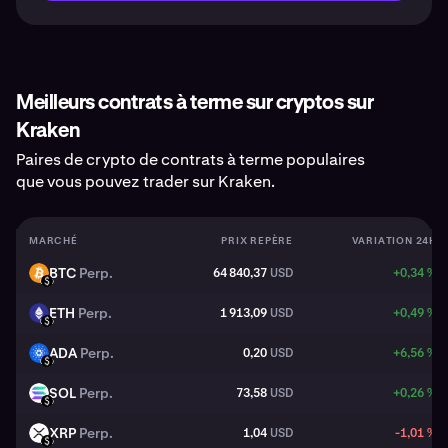
Meilleurs contrats à terme sur cryptos sur
Kraken
Paires de crypto de contrats à terme populaires
que vous pouvez trader sur Kraken.
MARCHÉ
PRIX REPÈRE
VARIATION 24H
BTC
Perp.
64 840,37
USD
+0,34 %
BTC
USD
ETH
Perp.
1 913,09
USD
+0,49 %
ETH
USD
ADA
Perp.
0,20
USD
+6,56 %
ADA
USD
SOL
Perp.
73,58
USD
+0,26 %
SOL
USD
XRP
Perp.
1,04
USD
-1,01 %
XRP
USD