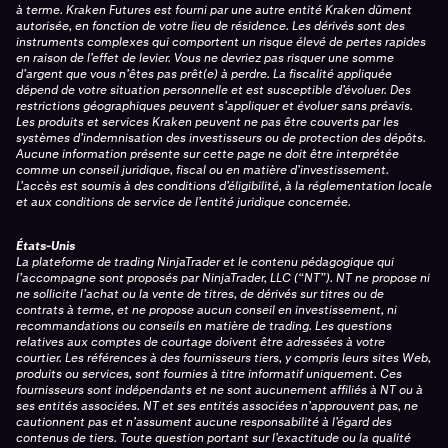
à terme. Kraken Futures est fourni par une autre entité Kraken dûment
autorisée, en fonction de votre lieu de résidence. Les dérivés sont des
instruments complexes qui comportent un risque élevé de pertes rapides
en raison de l’effet de levier. Vous ne devriez pas risquer une somme
d’argent que vous n’êtes pas prêt(e) à perdre. La fiscalité appliquée
dépend de votre situation personnelle et est susceptible d’évoluer. Des
restrictions géographiques peuvent s’appliquer et évoluer sans préavis.
Les produits et services Kraken peuvent ne pas être couverts par les
systèmes d’indemnisation des investisseurs ou de protection des dépôts.
Aucune information présente sur cette page ne doit être interprétée
comme un conseil juridique, fiscal ou en matière d’investissement.
L’accès est soumis à des conditions d’éligibilité, à la réglementation locale
et aux conditions de service de l’entité juridique concernée.
États-Unis
La plateforme de trading NinjaTrader et le contenu pédagogique qui
l’accompagne sont proposés par NinjaTrader, LLC (“NT”). NT ne propose ni
ne sollicite l’achat ou la vente de titres, de dérivés sur titres ou de
contrats à terme, et ne propose aucun conseil en investissement, ni
recommandations ou conseils en matière de trading. Les questions
relatives aux comptes de courtage doivent être adressées à votre
courtier. Les références à des fournisseurs tiers, y compris leurs sites Web,
produits ou services, sont fournies à titre informatif uniquement. Ces
fournisseurs sont indépendants et ne sont aucunement affiliés à NT ou à
ses entités associées. NT et ses entités associées n’approuvent pas, ne
cautionnent pas et n’assument aucune responsabilité à l’égard des
contenus de tiers. Toute question portant sur l’exactitude ou la qualité