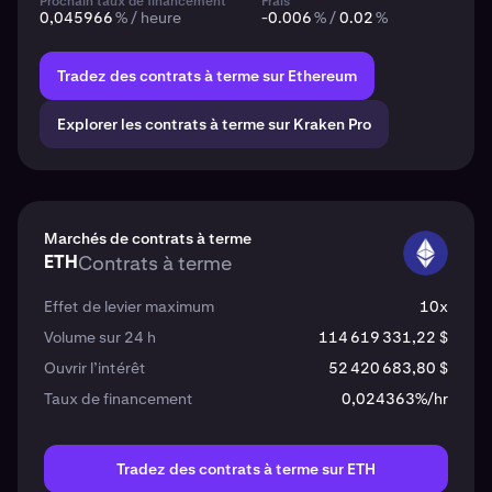
Prochain taux de financement
Frais
0,045966
% / heure
-0.006
% /
0.02
%
Tradez des contrats à terme sur Ethereum
Explorer les contrats à terme sur Kraken Pro
Marchés de contrats à terme
ETH
Contrats à terme
ETH
Effet de levier maximum
10x
Volume sur 24 h
114 619 331,22 $
Ouvrir l’intérêt
52 420 683,80 $
Taux de financement
0,024363%/hr
Tradez des contrats à terme sur ETH