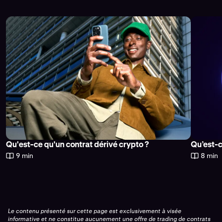
Pour en savoir plus sur les meilleures plateformes de
trading de contrats à terme et comprendre ce qui place
Kraken dans une catégorie à part, lisez notre article sur
Les meilleures plateformes de trading de contrats à
terme sur crypto-monnaies
Qu'est-ce qu'un contrat dérivé crypto ?
Qu’est-c
9 min
8 min
Le contenu présenté sur cette page est exclusivement à visée
informative et ne constitue aucunement une offre de trading de contrats