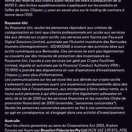
terme est réservé aux clients ayant réussi les tests d’adéquation de la
MiFID II ; des limites supplémentaires s’appliquent sur les produits et
l’effet de levier.
Cliquez
ici
pour en savoir plus sur le trading de contrats à
terme dans l’EEE.
Royaume-Uni
Au Royaume-Uni, seules les personnes répondant aux critères de
catégorisation en tant que clients professionnels ont accès aux services
liés aux dérivés sur crypto-actifs. ces services sont fournis par Payward
Digital Solutions Limited, autorisée par l’Autorité monétaire des Bermudes
(numéro d’enregistrement : 202403268) à exercer des activités liées aux
actifs numériques aux Bermudes. Ces services ne sont pas réglementés
ou couverts par des mesures de protection des investisseurs au
Royaume-Uni. L’accès à ces services est géré par Crypto Facilities
Limited, régulée et autorisée par la Financial Conduct Authority (FRN :
757895) à prendre des dispositions en vue d’opérations d’investissement.
Cliquez
ici
pour plus d’informations.
Les communications sur les services liés aux dérivés sur crypto-actifs
s’adressent aux personnes ayant une expérience professionnelle dans des
domaines liés à l’investissement, aux entreprises à forte valeur nette, ou à
toute autre personne à qui elles peuvent être légalement adressées en
vertu de la loi de 2000 sur les services financiers et les marchés (Ordre de
promotion financière) de 2005 (ensemble, "personnes concernées").
Seules les personnes concernées peuvent se fier à ces communications
ou agir en conséquence, et s’engager dans une activité d’investissement.
Australie
Pour les clients grossistes au sens du Corporations Act 2001, Kraken
Futures est fourni par
Beaufort Fiduciaries Pty Ltd
(ACN 162 139 871, AFSL