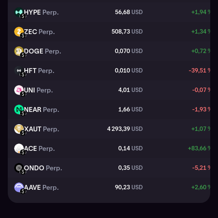
HYPE
Perp.
56,68
USD
+1,94 %
HYPE
USD
ZEC
Perp.
508,73
USD
+1,34 %
ZEC
USD
DOGE
Perp.
0,070
USD
+0,72 %
DOGE
USD
HFT
Perp.
0,010
USD
-39,51 %
HFT
USD
UNI
Perp.
4,01
USD
-0,07 %
UNI
USD
NEAR
Perp.
1,66
USD
-1,93 %
NEAR
USD
XAUT
Perp.
4 293,39
USD
+1,07 %
XAUT
USD
ACE
Perp.
0,14
USD
+83,66 %
ACE
USD
ONDO
Perp.
0,35
USD
-5,21 %
ONDO
USD
AAVE
Perp.
90,23
USD
+2,60 %
AAVE
USD