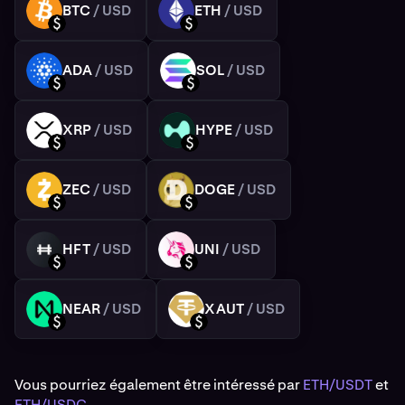
BTC
/ USD
ETH
/ USD
BTC
ETH
USD
USD
ADA
/ USD
SOL
/ USD
ADA
SOL
USD
USD
XRP
/ USD
HYPE
/ USD
XRP
HYPE
USD
USD
ZEC
/ USD
DOGE
/ USD
ZEC
DOGE
USD
USD
HFT
/ USD
UNI
/ USD
HFT
UNI
USD
USD
NEAR
/ USD
XAUT
/ USD
NEAR
XAUT
USD
USD
Vous pourriez également être intéressé par
ETH/USDT
et
ETH/USDC