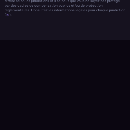
diffère selon les juridictions et il se peut que vous ne soyez pas protégé
par des cadres de compensation publics et/ou de protection
réglementaires. Consultez les informations légales pour chaque juridiction
(
ici
).