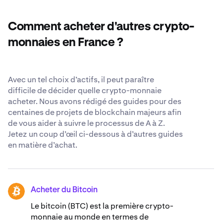
581 819 861 SOL.
aussi transparents et sécurisés que possible lorsque
vous nous confiez vos Solana. Découvrez nos
normes de
Comment acheter d'autres crypto-
sécurité reconnues dans le monde entier
.
monnaies en France ?
Avec un tel choix d’actifs, il peut paraître
difficile de décider quelle crypto-monnaie
acheter. Nous avons rédigé des guides pour des
centaines de projets de blockchain majeurs afin
de vous aider à suivre le processus de A à Z.
Jetez un coup d’œil ci-dessous à d’autres guides
en matière d’achat.
Acheter du Bitcoin
BTC
Le bitcoin (BTC) est la première crypto-
monnaie au monde en termes de