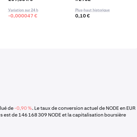
Variation sur 24 h
Plus-haut historique
-0,000047 €
0,10 €
olué de
-0,90 %
. Le taux de conversion actuel de NODE en EUR
s est de 146 168 309 NODE et la capitalisation boursière