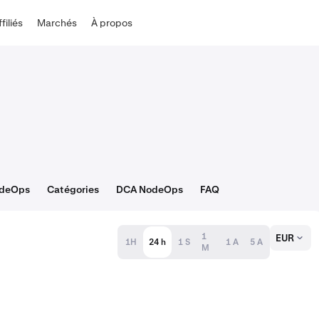
ffiliés
Marchés
À propos
odeOps
Catégories
DCA NodeOps
FAQ
1
EUR
1H
24 h
1 S
1 A
5 A
M