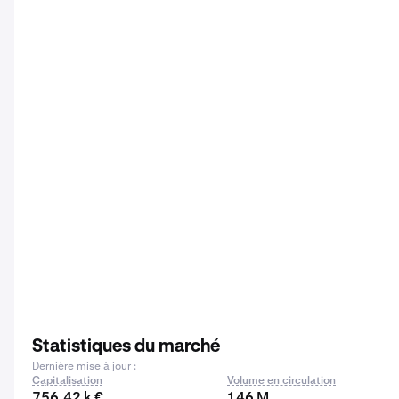
Statistiques du marché
Dernière mise à jour :
Capitalisation
Volume en circulation
756,42 k €
146 M