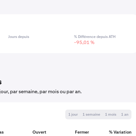
Jours depuis
% Différence depuis ATH
-95,01 %
s
jour, par semaine, par mois ou par an.
1 jour
1 semaine
1 mois
1 an
as
Ouvert
Fermer
% Variation