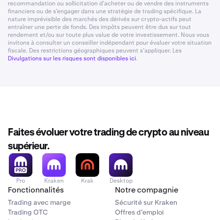
recommandation ou sollicitation d’acheter ou de vendre des instruments
financiers ou de s’engager dans une stratégie de trading spécifique. La
nature imprévisible des marchés des dérivés sur crypto-actifs peut
entraîner une perte de fonds. Des impôts peuvent être dus sur tout
rendement et/ou sur toute plus value de votre investissement. Nous vous
invitons à consulter un conseiller indépendant pour évaluer votre situation
fiscale. Des restrictions géographiques peuvent s’appliquer. Les
Divulgations sur les risques sont disponibles ici
.
Faites évoluer votre trading de crypto au niveau
supérieur.
Pro
Kraken
Krak
Desktop
Fonctionnalités
Notre compagnie
Trading avec marge
Sécurité sur Kraken
Trading OTC
Offres d’emploi