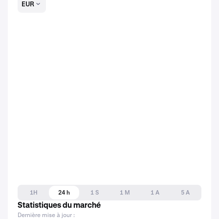
EUR
1H
24 h
1 S
1 M
1 A
5 A
Statistiques du marché
Dernière mise à jour :