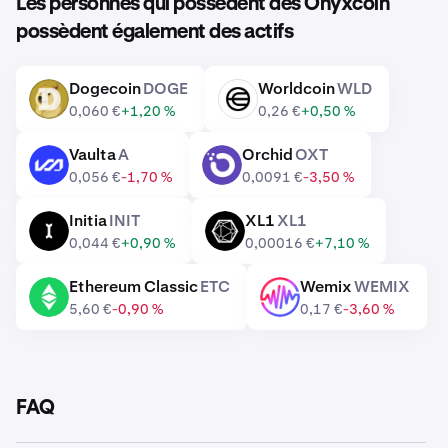
Les personnes qui possèdent des Onyxcoin
possèdent également des actifs
Dogecoin
DOGE
Worldcoin
WLD
DOGE
WLD
0,060 €
+1,20 %
0,26 €
+0,50 %
Vaulta
A
Orchid
OXT
A
OXT
0,056 €
-1,70 %
0,0091 €
-3,50 %
Initia
INIT
XL1
XL1
INIT
XL1
0,044 €
+0,90 %
0,00016 €
+7,10 %
Ethereum Classic
ETC
Wemix
WEMIX
ETC
WEMIX
5,60 €
-0,90 %
0,17 €
-3,60 %
FAQ