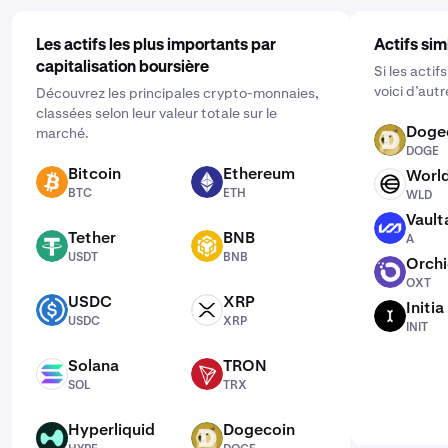
Les actifs les plus importants par
Actifs sim
capitalisation boursière
Si les acti
voici d’aut
Découvrez les principales crypto-monnaies,
classées selon leur valeur totale sur le
Doge
marché.
DOGE
DOGE
Bitcoin
Ethereum
Worl
BTC
ETH
WLD
BTC
ETH
WLD
Vault
A
Tether
BNB
A
USDT
BNB
USDT
BNB
Orch
OXT
OXT
USDC
XRP
Initia
USDC
XRP
INIT
USDC
XRP
INIT
Solana
TRON
SOL
TRX
SOL
TRX
Hyperliquid
Dogecoin
HYPE
DOGE