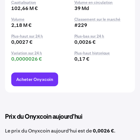
Capitalisation
Volume en circulation
102,66 M €
39 Md
Volume
Classement sur le marché
2,18 M €
#229
Plus-haut sur 24 h
Plus-bas sur 24 h
0,0027 €
0,0026 €
Variation sur 24 h
Plus-haut historique
0,0000026 €
0,17 €
Acheter Onyxcoin
Prix du Onyxcoin aujourd’hui
Le prix du Onyxcoin aujourd'hui est de
0,0026 €
.