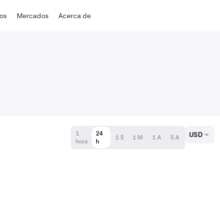
dos
Mercados
Acerca de
1
24
USD
1 S
1 M
1 A
5 A
hora
h