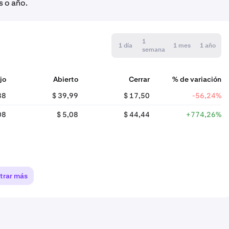
s o año.
1
1 día
1 mes
1 año
semana
jo
Abierto
Cerrar
% de variación
88
$ 39,99
$ 17,50
-56,24%
08
$ 5,08
$ 44,44
+774,26%
trar más