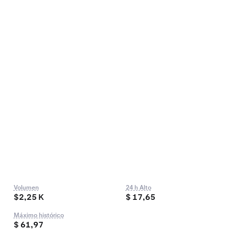
Volumen
24 h Alto
$2,25 K
$ 17,65
Máximo histórico
$ 61,97