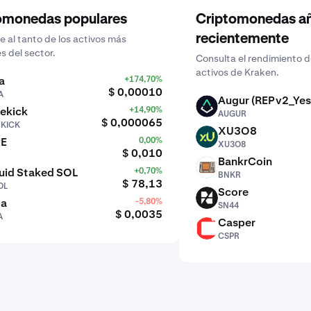
omonedas populares
Criptomonedas a
recientemente
 al tanto de los activos más
s del sector.
Consulta el rendimiento d
activos de Kraken.
a
+174,70%
$ 0,00010
A
Augur (REPv2_Yes
AUGUR
ekick
+14,90%
AUGUR
$ 0,000065
EKICK
XU3O8
XU3O8
PE
0,00%
XU3O8
$ 0,010
BankrCoin
BNKR
uid Staked SOL
+0,70%
BNKR
$ 78,13
OL
Score
SN44
ia
-5,80%
SN44
$ 0,0035
A
Casper
CSPR
CSPR