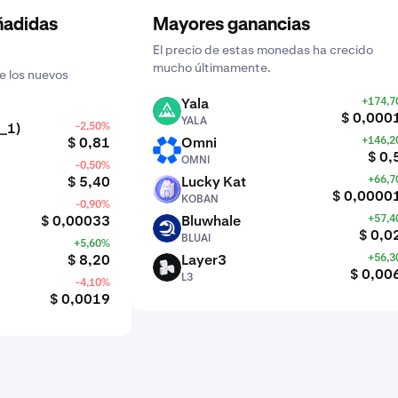
ñadidas
Mayores ganancias
El precio de estas monedas ha crecido
mucho últimamente.
e los nuevos
Yala
+174,
YALA
$ 0,000
YALA
_1)
-2,50%
$ 0,81
Omni
+146,
OMNI
$ 0,
OMNI
-0,50%
$ 5,40
Lucky Kat
+66,
KOBAN
$ 0,0000
KOBAN
-0,90%
$ 0,00033
Bluwhale
+57,
BLUAI
$ 0,0
BLUAI
+5,60%
$ 8,20
Layer3
+56,
L3
$ 0,00
L3
-4,10%
$ 0,0019