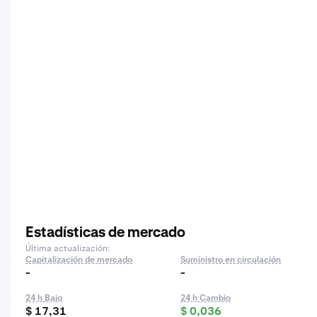
Estadísticas de mercado
Última actualización:
Capitalización de mercado
Suministro en circulación
-
-
24 h Bajo
24 h Cambio
$ 17,31
$ 0,036