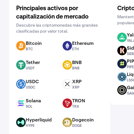
Principales activos por
Cript
capitalización de mercado
Mantente
populare
Descubre las criptomonedas más grandes
clasificadas por valor total.
Yal
YALA
YAL
Bitcoin
Ethereum
BTC
ETH
Sid
BTC
ETH
SIDEKICK
SID
PI
Tether
BNB
PIPE
USDT
BNB
PIPE
USDT
BNB
Liq
LSSOL
LSS
USDC
XRP
USDC
XRP
Ga
USDC
XRP
GAIA
GAI
Solana
TRON
SOL
TRX
SOL
TRX
Hyperliquid
Dogecoin
HYPE
DOGE
HYPE
DOGE