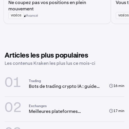
Ne coupez pas vos positions en plein
Vous 
mouvement
Avancé
VIDÉOS
VIDÉOS
Articles les plus populaires
Les contenus Kraken les plus lus ce mois-ci
01
Trading
Bots de trading crypto IA : guide
16 min
complet
02
Exchanges
Meilleures plateformes
17 min
d'échange crypto en 2026 : Ce
qu’il faut savoir avant de trader