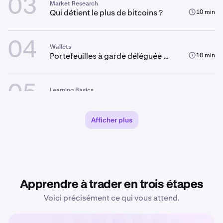
03
Market Research
Qui détient le plus de bitcoins ?
10 min
04
Wallets
Portefeuilles à garde déléguée ou
10 min
auto-custodiés : qui détient votre
crypto-monnaie ?
05
Learning Basics
Qu’est-ce que le bitcoin (BTC) ?
12 min
guide complet
Afficher plus
06
Learning Basics
Qu’est-ce que la crypto-
10 min
monnaie ?
07
Trading
Apprendre à trader en trois étapes
Les meilleures plateformes de
19 min
trading de contrats à terme sur
Voici précisément ce qui vous attend.
crypto pour 2026
Trading