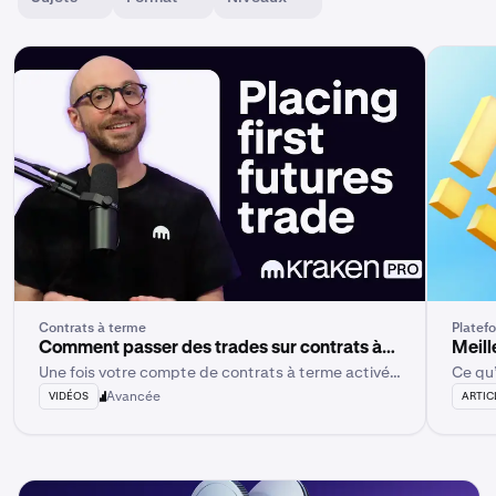
Contrats à terme
Platef
Comment passer des trades sur contrats à
Meill
Une fois votre compte de contrats à terme activé
Ce qu’
terme dans Kraken Pro
202
et approvisionné sur Kraken Pro, vous pouvez
Avancée
VIDÉOS
ARTIC
passer votre premier trade.