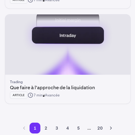
7 min
Avancée
Trading
Que faire à l'approche de la liquidation
7 min
Avancée
ARTICLE
1
2
3
4
5
...
20