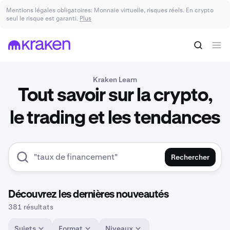
Mentions légales obligatoires: Monnaie virtuelle, risques réels. En crypto
seul le risque est garanti.
Plus
Kraken Learn
Tout savoir sur la crypto,
le trading et les tendances
Rechercher
Découvrez les dernières nouveautés
381 résultats
Sujets
Format
Niveaux