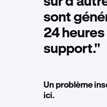
sur d’aut
sont géné
24 heures 
support."
Un problème ins
ici.