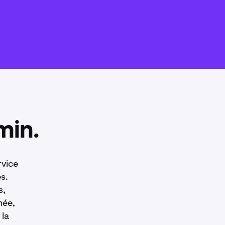
min.
rvice
s.
s,
née,
 la