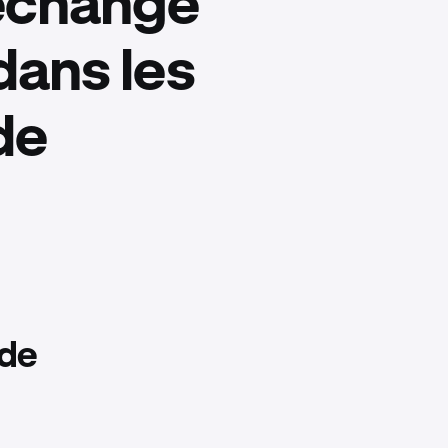
’échange
dans les
de
nde