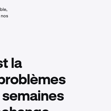
ble,
 nos
t la
s problèmes
s semaines