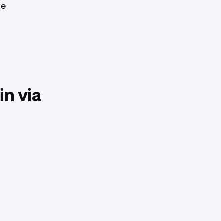
de
n via