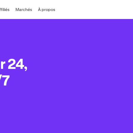
ffiliés
Marchés
À propos
r 24,
/7