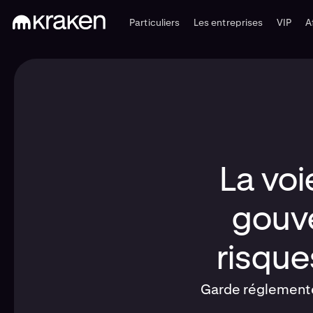
Particuliers
Les entreprises
VIP
A
La voi
gouve
risque
Garde réglementée