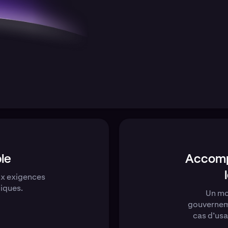
ble
Accomp
ux exigences
liques.
Un mo
gouverneme
cas d’usa