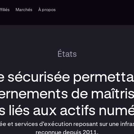
ffiliés
Marchés
À propos
États
e sécurisée permett
rnements de maîtris
s liés aux actifs num
 et services d’exécution reposant sur une infra
reconnue depuis 2011.