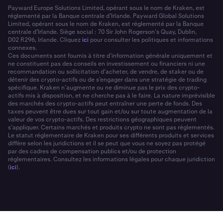
Payward Europe Solutions Limited, opérant sous le nom de Kraken, est
réglementé par la Banque centrale d’Irlande. Payward Global Solutions
Limited, opérant sous le nom de Kraken, est réglementé par la Banque
centrale d’Irlande. Siège social : 70 Sir John Rogerson’s Quay, Dublin,
D02 R296, Irlande. Cliquez
ici
pour consulter les politiques et informations
connexes.
Ces documents sont fournis à titre d’information générale uniquement et
ne constituent pas des conseils en investissement ou financiers ni une
recommandation ou sollicitation d’acheter, de vendre, de staker ou de
détenir des crypto-actifs ou de s’engager dans une stratégie de trading
spécifique. Kraken n’augmente ou ne diminue pas le prix des crypto-
actifs mis à disposition, et ne cherche pas à le faire. La nature imprévisible
des marchés des crypto-actifs peut entraîner une perte de fonds. Des
taxes peuvent être dues sur tout gain et/ou sur toute augmentation de la
valeur de vos crypto-actifs. Des restrictions géographiques peuvent
s’appliquer. Certains marchés et produits crypto ne sont pas réglementés.
Le statut réglementaire de Kraken pour ses différents produits et services
diffère selon les juridictions et il se peut que vous ne soyez pas protégé
par des cadres de compensation publics et/ou de protection
réglementaires. Consultez les informations légales pour chaque juridiction
(
ici
).