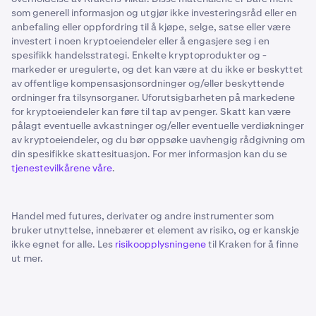
som generell informasjon og utgjør ikke investeringsråd eller en
anbefaling eller oppfordring til å kjøpe, selge, satse eller være
investert i noen kryptoeiendeler eller å engasjere seg i en
spesifikk handelsstrategi. Enkelte kryptoprodukter og -
markeder er uregulerte, og det kan være at du ikke er beskyttet
av offentlige kompensasjonsordninger og/eller beskyttende
ordninger fra tilsynsorganer. Uforutsigbarheten på markedene
for kryptoeiendeler kan føre til tap av penger. Skatt kan være
pålagt eventuelle avkastninger og/eller eventuelle verdiøkninger
av kryptoeiendeler, og du bør oppsøke uavhengig rådgivning om
din spesifikke skattesituasjon. For mer informasjon kan du se
tjenestevilkårene våre
.
Handel med futures, derivater og andre instrumenter som
bruker utnyttelse, innebærer et element av risiko, og er kanskje
ikke egnet for alle. Les
risikoopplysningene
til Kraken for å finne
ut mer.