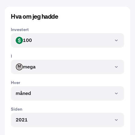
Hva om jeg hadde
Investert
100
USD
I
mega
MEGA
Hver
måned
Siden
2021