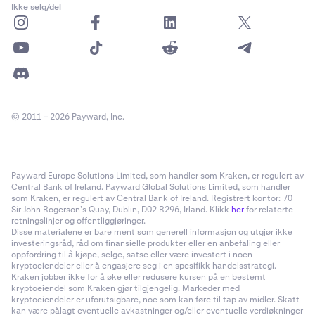
Ikke selg/del
© 2011 – 2026 Payward, Inc.
Payward Europe Solutions Limited, som handler som Kraken, er regulert av
Central Bank of Ireland. Payward Global Solutions Limited, som handler
som Kraken, er regulert av Central Bank of Ireland. Registrert kontor: 70
Sir John Rogerson’s Quay, Dublin, D02 R296, Irland. Klikk
her
for relaterte
retningslinjer og offentliggjøringer.
Disse materialene er bare ment som generell informasjon og utgjør ikke
investeringsråd, råd om finansielle produkter eller en anbefaling eller
oppfordring til å kjøpe, selge, satse eller være investert i noen
kryptoeiendeler eller å engasjere seg i en spesifikk handelsstrategi.
Kraken jobber ikke for å øke eller redusere kursen på en bestemt
kryptoeiendel som Kraken gjør tilgjengelig. Markeder med
kryptoeiendeler er uforutsigbare, noe som kan føre til tap av midler. Skatt
kan være pålagt eventuelle avkastninger og/eller eventuelle verdiøkninger