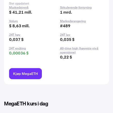
Sist oppdatert
Markedsverdi
Sirkulerende forsyning
$ 41,21 mill.
1 mrd.
Volum
Markedsrangering
$ 8,63 mill.
#489
24T høy
24T lav
0,037 $
0,035 $
24T endring
All-time high (høyeste nivå
0,00036 $
noensinne)
0,22 $
Kjøp MegaETH
MegaETH kurs i dag