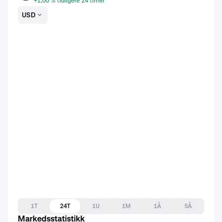
+1,00 % tidligere 24 timer
USD
1T
24T
1U
1M
1Å
5Å
Markedsstatistikk