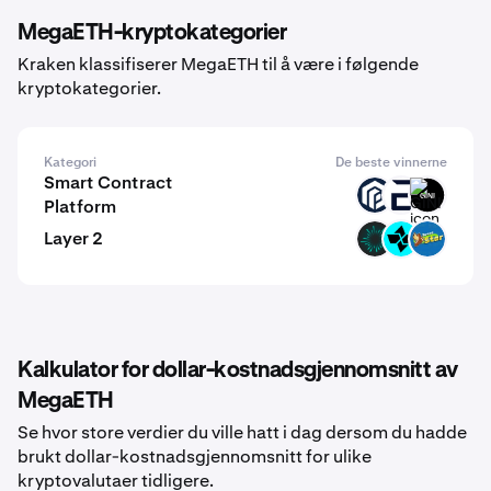
MegaETH-kryptokategorier
Kraken klassifiserer MegaETH til å være i følgende
kryptokategorier.
Kategori
De beste vinnerne
Smart Contract
PAW
EVR
GINI
Platform
Layer 2
BVM
CTSI
JOC
Kalkulator for dollar-kostnadsgjennomsnitt av
MegaETH
Se hvor store verdier du ville hatt i dag dersom du hadde
brukt dollar-kostnadsgjennomsnitt for ulike
kryptovalutaer tidligere.