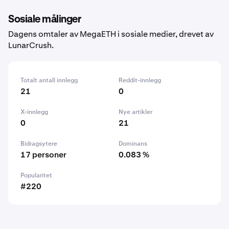
Sosiale målinger
Dagens omtaler av MegaETH i sosiale medier, drevet av
LunarCrush.
Totalt antall innlegg
Reddit-innlegg
21
0
X-innlegg
Nye artikler
0
21
Bidragsytere
Dominans
17 personer
0.083 %
Popularitet
#220