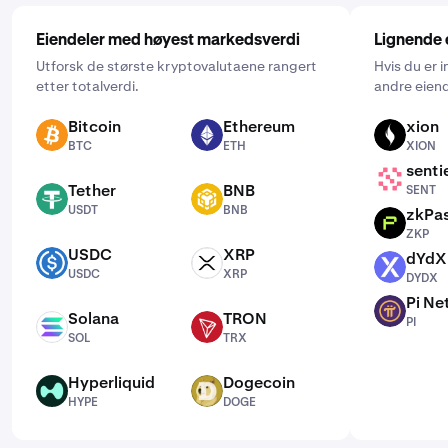
Eiendeler med høyest markedsverdi
Lignende 
Utforsk de største kryptovalutaene rangert
Hvis du er 
etter totalverdi.
andre eiend
Bitcoin
Ethereum
xion
BTC
ETH
XION
BTC
ETH
XION
senti
SENT
Tether
BNB
SENT
USDT
BNB
USDT
BNB
zkPa
ZKP
ZKP
USDC
XRP
dYdX
USDC
XRP
DYDX
USDC
XRP
DYDX
Pi Ne
PI
Solana
TRON
PI
SOL
TRX
SOL
TRX
Hyperliquid
Dogecoin
HYPE
DOGE
HYPE
DOGE