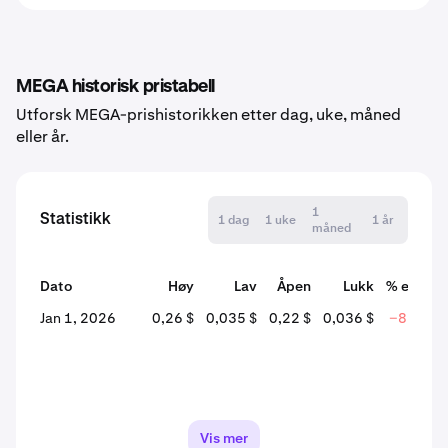
MEGA historisk pristabell
Utforsk MEGA-prishistorikken etter dag, uke, måned
eller år.
1
Statistikk
1 dag
1 uke
1 år
måned
Dato
Høy
Lav
Åpen
Lukk
% endrin
Jan 1, 2026
0,26 $
0,035 $
0,22 $
0,036 $
−83,45 
Vis mer