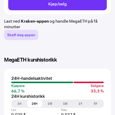
Kjøp/selg
Last ned
Kraken-appen
og handle MegaETH på få
minutter
Skaff deg appen
MegaETH kurshistorikk
24H-handelsaktivitet
Kjøpere
Selgere
66,7 %
33,3 %
24H kurshistorikk
1H
24H
1W
1M
1Y
5Y
Lav
Høy
0,035 $
0,037 $