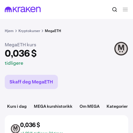
0,036 $
Kjøp MEGA
tidligere
Hjem
Kryptokurser
MegaETH
MegaETH kurs
MEGA
0,036 $
tidligere
Skaff deg MegaETH
Kurs i dag
MEGA kurshistorikk
Om MEGA
Kategorier
0,036 $
MEGA