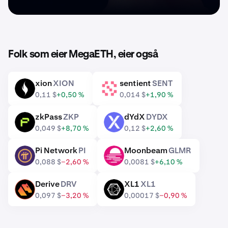
Folk som eier MegaETH, eier også
xion
XION
sentient
SENT
XION
SENT
0,11 $
+0,50 %
0,014 $
+1,90 %
zkPass
ZKP
dYdX
DYDX
ZKP
DYDX
0,049 $
+8,70 %
0,12 $
+2,60 %
Pi Network
PI
Moonbeam
GLMR
PI
GLMR
0,088 $
−2,60 %
0,0081 $
+6,10 %
Derive
DRV
XL1
XL1
DRV
XL1
0,097 $
−3,20 %
0,00017 $
−0,90 %