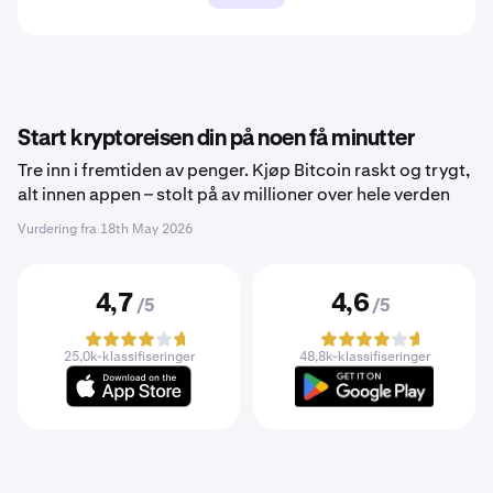
Start kryptoreisen din på noen få minutter
Tre inn i fremtiden av penger. Kjøp Bitcoin raskt og trygt,
alt innen appen – stolt på av millioner over hele verden
Vurdering fra
18th May 2026
4,7
4,6
/5
/5
25,0k-klassifiseringer
48,8k-klassifiseringer