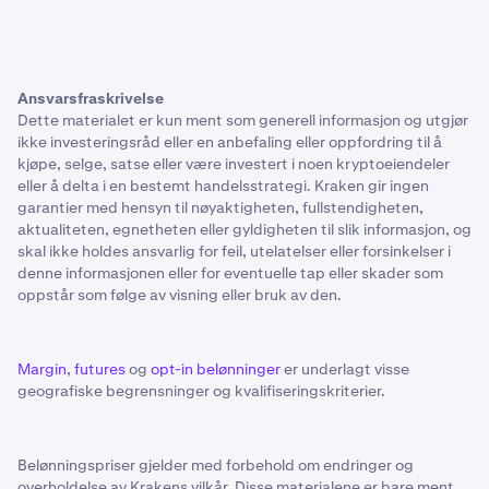
Ansvarsfraskrivelse
Dette materialet er kun ment som generell informasjon og utgjør
ikke investeringsråd eller en anbefaling eller oppfordring til å
kjøpe, selge, satse eller være investert i noen kryptoeiendeler
eller å delta i en bestemt handelsstrategi. Kraken gir ingen
garantier med hensyn til nøyaktigheten, fullstendigheten,
aktualiteten, egnetheten eller gyldigheten til slik informasjon, og
skal ikke holdes ansvarlig for feil, utelatelser eller forsinkelser i
denne informasjonen eller for eventuelle tap eller skader som
oppstår som følge av visning eller bruk av den.
Margin
,
futures
og
opt-in belønninger
er underlagt visse
geografiske begrensninger og kvalifiseringskriterier.
Belønningspriser gjelder med forbehold om endringer og
overholdelse av Krakens vilkår. Disse materialene er bare ment