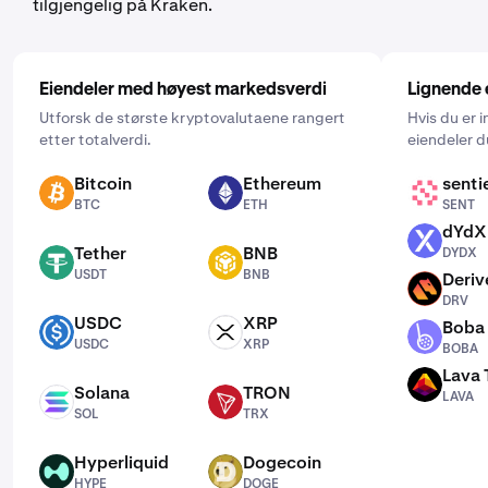
tilgjengelig på Kraken.
Eiendeler med høyest markedsverdi
Lignende 
Utforsk de største kryptovalutaene rangert
Hvis du er i
etter totalverdi.
eiendeler d
Bitcoin
Ethereum
senti
BTC
ETH
SENT
BTC
ETH
SENT
dYdX
DYDX
Tether
BNB
DYDX
USDT
BNB
USDT
BNB
Deriv
DRV
DRV
USDC
XRP
Boba
USDC
XRP
BOBA
USDC
XRP
BOBA
Lava 
LAVA
Solana
TRON
LAVA
SOL
TRX
SOL
TRX
Hyperliquid
Dogecoin
HYPE
DOGE
HYPE
DOGE