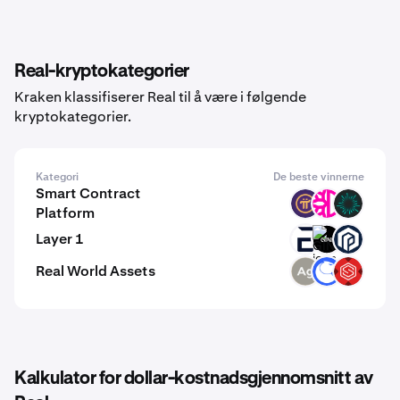
Real-kryptokategorier
Kraken klassifiserer Real til å være i følgende
kryptokategorier.
Kategori
De beste vinnerne
Smart Contract
PI
DFI
BVM
Platform
Layer 1
EVR
GINI
PAW
Real World Assets
SLVR
ANT
SBETX
Kalkulator for dollar-kostnadsgjennomsnitt av