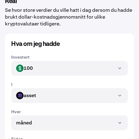
Real
Se hvor store verdier du ville hatt i dag dersom du hadde
brukt dollar-kostnadsgjennomsnitt for ulike
kryptovalutaer tidligere.
Hva om jeg hadde
Investert
100
USD
I
asset
ASSET
Hver
måned