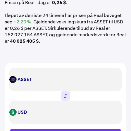
Prisen på Real i dag er
0,26 $
.
I løpet av de siste 24 timene har prisen på Real beveget
seg
+2,20 %
. Gjeldende vekslingskurs fra ASSET til USD
er 0,26 $ per ASSET. Sirkulerende tilbud av Real er
152 027 154 ASSET, og gjeldende markedsverdi for Real
er
40 025 405 $
.
ASSET
ASSET
USD
USD