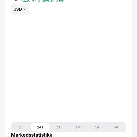
+2,20 % tidligere 24 timer
USD
1T
24T
1U
1M
1Å
5Å
Markedsstatistikk