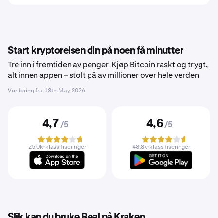
Start kryptoreisen din på noen få minutter
Tre inn i fremtiden av penger. Kjøp Bitcoin raskt og trygt,
alt innen appen – stolt på av millioner over hele verden
Vurdering fra
18th May 2026
4,7
4,6
/5
/5
25,0k-klassifiseringer
48,8k-klassifiseringer
Slik kan du bruke Real på Kraken