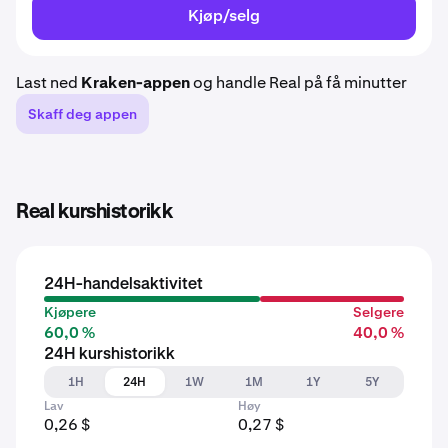
Kjøp/selg
Last ned
Kraken-appen
og handle Real på få minutter
Skaff deg appen
Real kurshistorikk
24H-handelsaktivitet
Kjøpere
Selgere
60,0 %
40,0 %
24H kurshistorikk
1H
24H
1W
1M
1Y
5Y
Lav
Høy
0,26 $
0,27 $