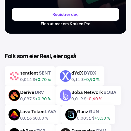
Registrer deg
Finn ut mer om Kraken Pro
Folk som eier Real, eier også
sentient
SENT
dYdX
DYDX
SENT
DYDX
0,014 $
+0,70 %
0,11 $
+0,90 %
Derive
DRV
Boba Network
BOBA
DRV
BOBA
0,097 $
+0,90 %
0,019 $
−0,60 %
Lava Token
LAVA
Gunz
GUN
LAVA
GUN
0,016 $
0,00 %
0,0031 $
+3,30 %
zkPass
ZKP
Dymension
DYM