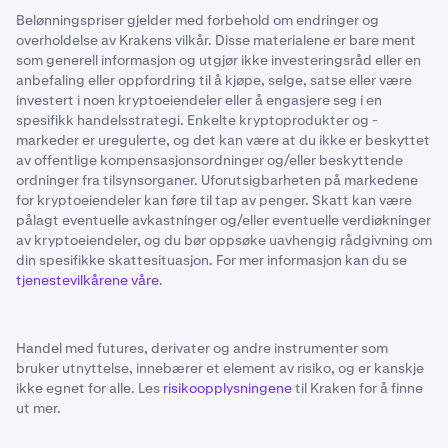
Belønningspriser gjelder med forbehold om endringer og
overholdelse av Krakens vilkår. Disse materialene er bare ment
som generell informasjon og utgjør ikke investeringsråd eller en
anbefaling eller oppfordring til å kjøpe, selge, satse eller være
investert i noen kryptoeiendeler eller å engasjere seg i en
spesifikk handelsstrategi. Enkelte kryptoprodukter og -
markeder er uregulerte, og det kan være at du ikke er beskyttet
av offentlige kompensasjonsordninger og/eller beskyttende
ordninger fra tilsynsorganer. Uforutsigbarheten på markedene
for kryptoeiendeler kan føre til tap av penger. Skatt kan være
pålagt eventuelle avkastninger og/eller eventuelle verdiøkninger
av kryptoeiendeler, og du bør oppsøke uavhengig rådgivning om
din spesifikke skattesituasjon. For mer informasjon kan du se
tjenestevilkårene våre
.
Handel med futures, derivater og andre instrumenter som
bruker utnyttelse, innebærer et element av risiko, og er kanskje
ikke egnet for alle. Les
risikoopplysningene
til Kraken for å finne
ut mer.