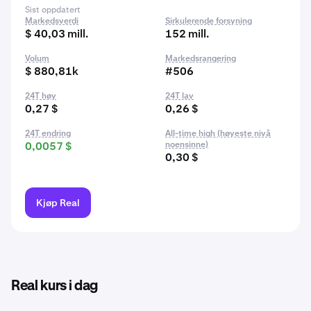
Sist oppdatert
Markedsverdi
Sirkulerende forsyning
$ 40,03 mill.
152 mill.
Volum
Markedsrangering
$ 880,81k
#506
24T høy
24T lav
0,27 $
0,26 $
24T endring
All-time high (høyeste nivå
0,0057 $
noensinne)
0,30 $
Kjøp Real
Real kurs i dag