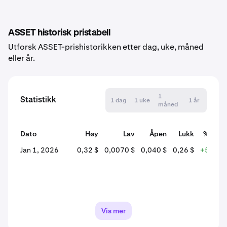
ASSET historisk pristabell
Utforsk ASSET-prishistorikken etter dag, uke, måned
eller år.
1
Statistikk
1 dag
1 uke
1 år
måned
Dato
Høy
Lav
Åpen
Lukk
% endr
Jan 1, 2026
0,32 $
0,0070 $
0,040 $
0,26 $
+559,0
Vis mer