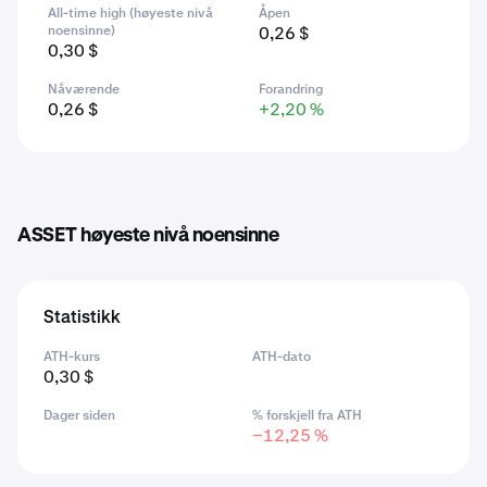
All-time high (høyeste nivå
Åpen
noensinne)
0,26 $
0,30 $
Nåværende
Forandring
0,26 $
+2,20 %
ASSET høyeste nivå noensinne
Statistikk
ATH-kurs
ATH-dato
0,30 $
Dager siden
% forskjell fra ATH
−12,25 %