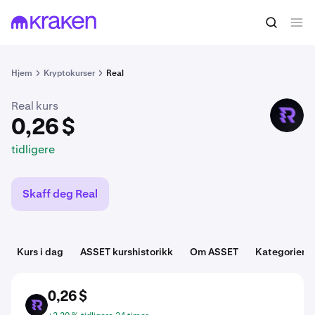
0,26 $
Kjøp ASSET
tidligere
Hjem
Kryptokurser
Real
Real kurs
ASSET
0,26 $
tidligere
Skaff deg Real
Kurs i dag
ASSET kurshistorikk
Om ASSET
Kategorier
0,26 $
ASSET