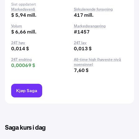
Sist oppdatert
Markedsverdi
Sirkulerende forsyning
$ 5,94 mill.
417 mill.
Volum
Markedsrangering
$ 6,66 mill.
#1457
24T høy
24T lav
0,014 $
0,013 $
24T endring
All-time high (høyeste nivå
0,00069 $
noensinne)
7,60 $
Kjøp Saga
Saga kurs i dag