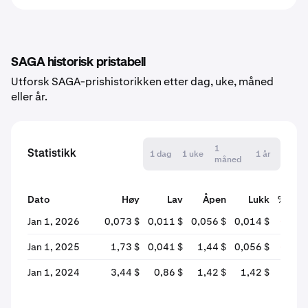
SAGA historisk pristabell
Utforsk SAGA-prishistorikken etter dag, uke, måned
eller år.
1
Statistikk
1 dag
1 uke
1 år
måned
Dato
Høy
Lav
Åpen
Lukk
% endr
Jan 1, 2026
0,073 $
0,011 $
0,056 $
0,014 $
−74,6
Jan 1, 2025
1,73 $
0,041 $
1,44 $
0,056 $
−96,0
Jan 1, 2024
3,44 $
0,86 $
1,42 $
1,42 $
−0,1