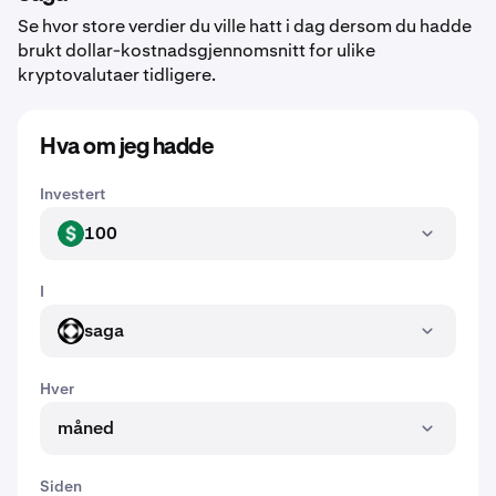
Se hvor store verdier du ville hatt i dag dersom du hadde
brukt dollar-kostnadsgjennomsnitt for ulike
kryptovalutaer tidligere.
Hva om jeg hadde
Investert
100
USD
I
saga
SAGA
Hver
måned
Siden