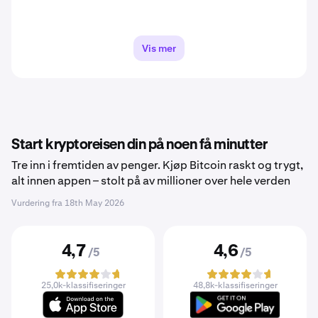
Vis mer
Start kryptoreisen din på noen få minutter
Tre inn i fremtiden av penger. Kjøp Bitcoin raskt og trygt,
alt innen appen – stolt på av millioner over hele verden
Vurdering fra
18th May 2026
4,7
4,6
/5
/5
25,0k-klassifiseringer
48,8k-klassifiseringer