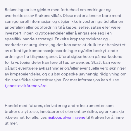
Belønningspriser gjelder med forbehold om endringer og
overholdelse av Krakens vilkår. Disse materialene er bare ment
som generell informasjon og utgjør ikke investeringsråd eller en
anbefaling eller oppfordring til å kjøpe, selge, satse eller være
investert i noen kryptoeiendeler eller å engasjere seg i en
spesifikk handelsstrategi. Enkelte kryptoprodukter og -
markeder er uregulerte, og det kan være at du ikke er beskyttet
av offentlige kompensasjonsordninger og/eller beskyttende
ordninger fra tilsynsorganer. Uforutsigbarheten på markedene
for kryptoeiendeler kan føre til tap av penger. Skatt kan være
pålagt eventuelle avkastninger og/eller eventuelle verdiøkninger
av kryptoeiendeler, og du bør oppsøke uavhengig rådgivning om
din spesifikke skattesituasjon. For mer informasjon kan du se
tjenestevilkårene våre
.
Handel med futures, derivater og andre instrumenter som
bruker utnyttelse, innebærer et element av risiko, og er kanskje
ikke egnet for alle. Les
risikoopplysningene
til Kraken for å finne
ut mer.