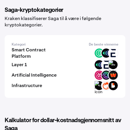
Saga-kryptokategorier
Kraken klassifiserer Saga til å være i følgende
kryptokategorier.
Kategori
De beste vinnerne
Smart Contract
ISLM
ULX
EVR
Platform
Layer 1
ULX
EVR
GINI
Artificial Intelligence
MSAI
GAIX
WIRE
Infrastructure
P0
ON
BICO
Kalkulator for dollar-kostnadsgjennomsnitt av
Saga