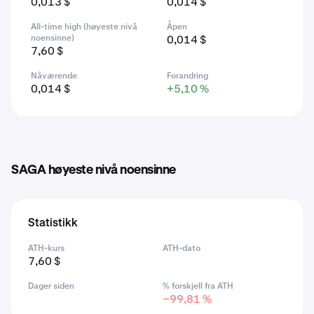
0,013 $
0,014 $
All-time high (høyeste nivå
Åpen
noensinne)
0,014 $
7,60 $
Nåværende
Forandring
0,014 $
+5,10 %
SAGA høyeste nivå noensinne
Statistikk
ATH-kurs
ATH-dato
7,60 $
Dager siden
% forskjell fra ATH
−99,81 %