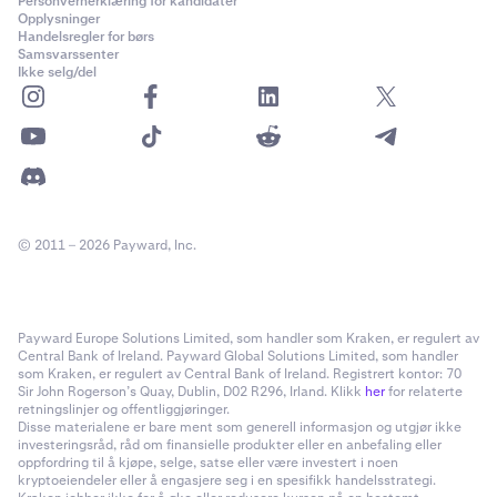
Personvernerklæring for kandidater
Opplysninger
Handelsregler for børs
Samsvarssenter
Ikke selg/del
© 2011 – 2026 Payward, Inc.
Payward Europe Solutions Limited, som handler som Kraken, er regulert av
Central Bank of Ireland. Payward Global Solutions Limited, som handler
som Kraken, er regulert av Central Bank of Ireland. Registrert kontor: 70
Sir John Rogerson’s Quay, Dublin, D02 R296, Irland. Klikk
her
for relaterte
retningslinjer og offentliggjøringer.
Disse materialene er bare ment som generell informasjon og utgjør ikke
investeringsråd, råd om finansielle produkter eller en anbefaling eller
oppfordring til å kjøpe, selge, satse eller være investert i noen
kryptoeiendeler eller å engasjere seg i en spesifikk handelsstrategi.