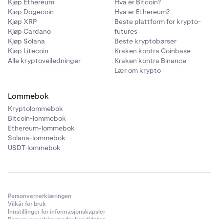
Kjøp Ethereum
Hva er Bitcoin?
Kjøp Dogecoin
Hva er Ethereum?
Kjøp XRP
Beste plattform for krypto-
Kjøp Cardano
futures
Kjøp Solana
Beste kryptobørser
Kjøp Litecoin
Kraken kontra Coinbase
Alle kryptoveiledninger
Kraken kontra Binance
Lær om krypto
Lommebok
Kryptolommebok
Bitcoin-lommebok
Ethereum-lommebok
Solana-lommebok
USDT-lommebok
Personvernerklæringen
Vilkår for bruk
Innstillinger for informasjonskapsler