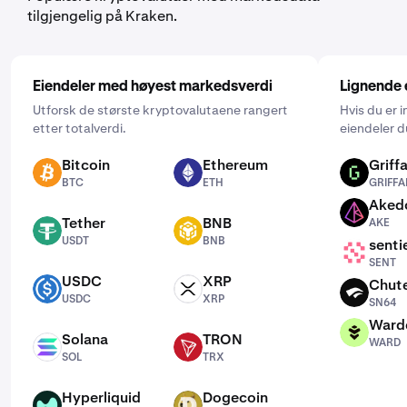
månedlig.
tilgjengelig på Kraken.
Eiendeler med høyest markedsverdi
Lignende 
Utforsk de største kryptovalutaene rangert
Hvis du er 
etter totalverdi.
eiendeler d
Bitcoin
Ethereum
Griffa
BTC
ETH
GRIFFAIN
BTC
ETH
GRIFFA
Aked
AKE
Tether
BNB
AKE
USDT
BNB
USDT
BNB
senti
SENT
SENT
USDC
XRP
Chut
USDC
XRP
SN64
USDC
XRP
SN64
Ward
WARD
Solana
TRON
WARD
SOL
TRX
SOL
TRX
Hyperliquid
Dogecoin
HYPE
DOGE