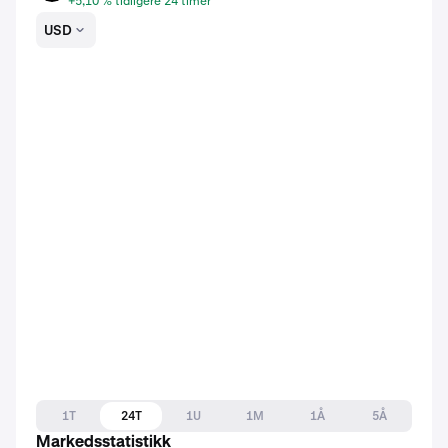
+5,10 % tidligere 24 timer
USD
1T
24T
1U
1M
1Å
5Å
Markedsstatistikk