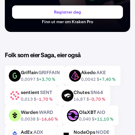
Registrer deg
Finn ut mer om Kraken Pro
Folk som eier Saga, eier også
Griffain
GRIFFAIN
Akedo
AKE
GRIFFAIN
AKE
0,0097 $
+3,70 %
0,0042 $
+7,40 %
sentient
SENT
Chutes
SN64
SENT
SN64
0,013 $
−1,70 %
16,87 $
−0,70 %
Warden
WARD
OlaXBT
AIO
WARD
AIO
0,0038 $
−16,60 %
0,040 $
+11,10 %
AdEx
ADX
NodeOps
NODE