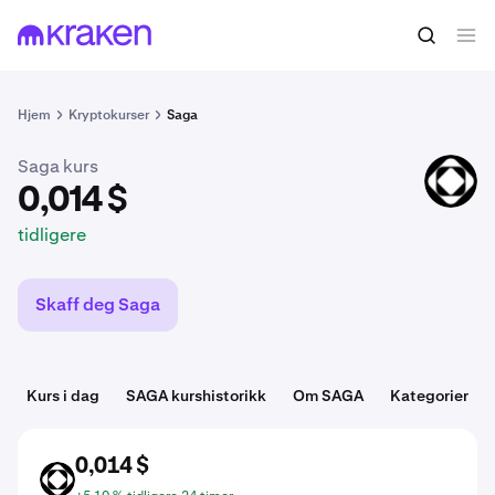
0,014 $
Kjøp SAGA
tidligere
Hjem
Kryptokurser
Saga
Saga kurs
SAGA
0,014 $
tidligere
Skaff deg Saga
Kurs i dag
SAGA kurshistorikk
Om SAGA
Kategorier
0,014 $
SAGA