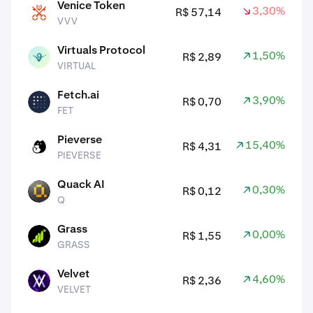
Venice Token
3,30%
R$ 57,14
VVV
VVV
Virtuals Protocol
1,50%
R$ 2,89
VIRTUAL
VIRTUAL
Fetch.ai
3,90%
R$ 0,70
FET
FET
Pieverse
15,40%
R$ 4,31
PIEVERSE
PIEVERSE
Quack AI
0,30%
R$ 0,12
Q
Q
Grass
0,00%
R$ 1,55
GRASS
GRASS
Velvet
4,60%
R$ 2,36
VELVET
VELVET