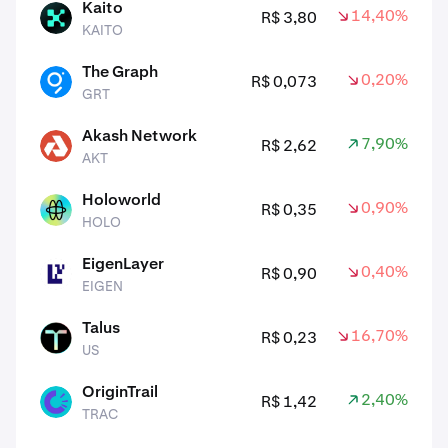
Kaito
14,40%
R$ 3,80
KAITO
KAITO
The Graph
0,20%
R$ 0,073
GRT
GRT
Akash Network
7,90%
R$ 2,62
AKT
AKT
Holoworld
0,90%
R$ 0,35
HOLO
HOLO
EigenLayer
0,40%
R$ 0,90
EIGEN
EIGEN
Talus
16,70%
R$ 0,23
US
US
OriginTrail
2,40%
R$ 1,42
TRAC
TRAC