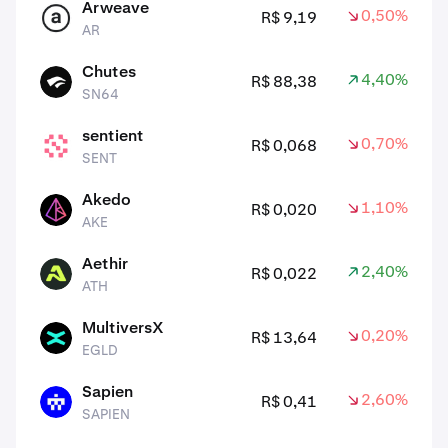
Arweave
0,50%
R$ 9,19
AR
AR
Chutes
4,40%
R$ 88,38
SN64
SN64
sentient
0,70%
R$ 0,068
SENT
SENT
Akedo
1,10%
R$ 0,020
AKE
AKE
Aethir
2,40%
R$ 0,022
ATH
ATH
MultiversX
0,20%
R$ 13,64
EGLD
EGLD
Sapien
2,60%
R$ 0,41
SAPIEN
SAPIEN