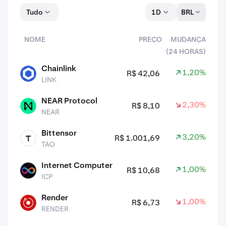
Tudo
1D
BRL
NOME
PREÇO
MUDANÇA
(24 HORAS)
ativos
Chainlink
1,20%
R$ 42,06
LINK
LINK
NEAR Protocol
2,30%
R$ 8,10
NEAR
NEAR
Bittensor
3,20%
R$ 1.001,69
TAO
TAO
Internet Computer
1,00%
R$ 10,68
ICP
ICP
Render
1,00%
R$ 6,73
RENDER
RENDER