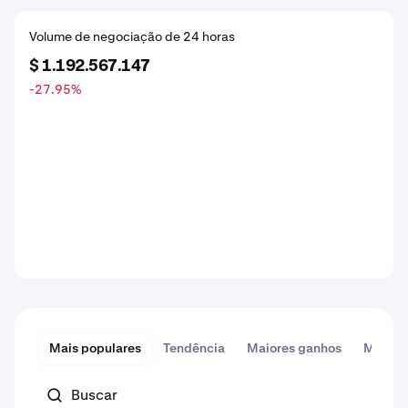
Volume de negociação de 24 horas
$ 1.192.567.147
-27.95
%
Mais populares
Tendência
Maiores ganhos
Maiore