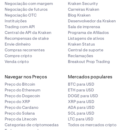
Negociação com margem
Kraken Security
Ponzi podem levar à perda total de investimentos.
Negociação de futuros
Carreiras Kraken
Risco tecnológico
: Bugs ou falhas na tecnologia de
Negociação OTC
Blog Kraken
Instituições
Desenvolvedor da Kraken
blockchain podem prejudicar a funcionalidade ou o
Trading com API
Sala de imprensa
valor de uma criptomoeda.
Central de API da Kraken
Programa de Afiliados
Risco para provedor
: Se uma plataforma ou
Recompensas de stake
Listagens de ativos
exchange de criptomoedas falir ou for hackeada,
Envie dinheiro
Kraken Status
Compras recorrentes
Central de suporte
você pode perder o acesso aos seus fundos.
Compre cripto
Reclamações
Risco Smart Contract
: Vulnerabilidades ou bugs em
Venda cripto
Breakout Prop Trading
smart contracts podem ser explorados, levando à
perda de fundos ou à falha do contrato.
Navegar nos Preços
Mercados populares
Preço do Bitcoin
BTC para USD
Preço do Ethereum
ETH para USD
Preço do Dogecoin
DOGE para USD
Preço do XRP
XRP para USD
Preço do Cardano
ADA para USD
Preço do Solana
SOL para USD
Preço da Litecoin
LTC para USD
Categorias de criptomoedas
Todos os mercados cripto