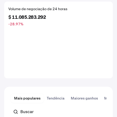
Volume de negociação de 24 horas
$ 11.085.283.292
-28.97
%
Mais populares
Tendência
Maiores ganhos
Maiore