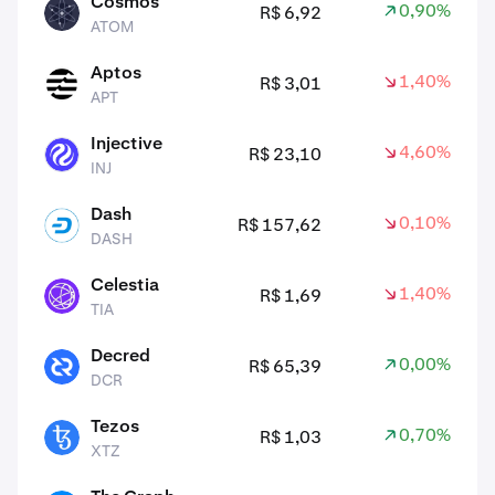
Cosmos
0,90%
R$ 6,92
ATOM
ATOM
Aptos
1,40%
R$ 3,01
APT
APT
Injective
4,60%
R$ 23,10
INJ
INJ
Dash
0,10%
R$ 157,62
DASH
DASH
Celestia
1,40%
R$ 1,69
TIA
TIA
Decred
0,00%
R$ 65,39
DCR
DCR
Tezos
0,70%
R$ 1,03
XTZ
XTZ