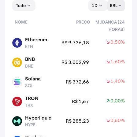
Tudo
1D
BRL
NOME
PREÇO
MUDANÇA (24
HORAS)
ativos
Ethereum
0,50%
R$ 9.736,18
ETH
ETH
BNB
1,60%
R$ 3.002,99
BNB
BNB
Solana
1,40%
R$ 372,66
SOL
SOL
TRON
0,00%
R$ 1,67
TRX
TRX
Hyperliquid
0,60%
R$ 285,23
HYPE
HYPE