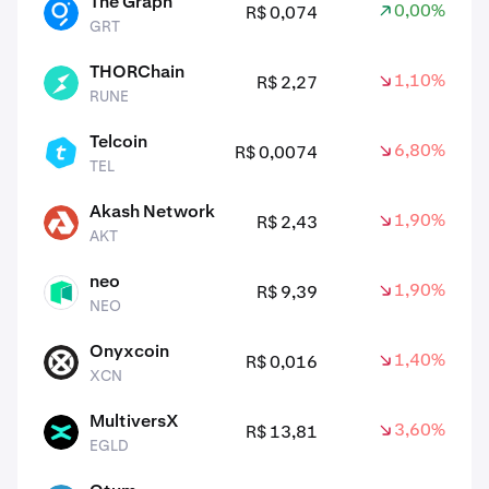
The Graph
0,00%
R$ 0,074
GRT
GRT
THORChain
1,10%
R$ 2,27
RUNE
RUNE
Telcoin
6,80%
R$ 0,0074
TEL
TEL
Akash Network
1,90%
R$ 2,43
AKT
AKT
neo
1,90%
R$ 9,39
NEO
NEO
Onyxcoin
1,40%
R$ 0,016
XCN
XCN
MultiversX
3,60%
R$ 13,81
EGLD
EGLD