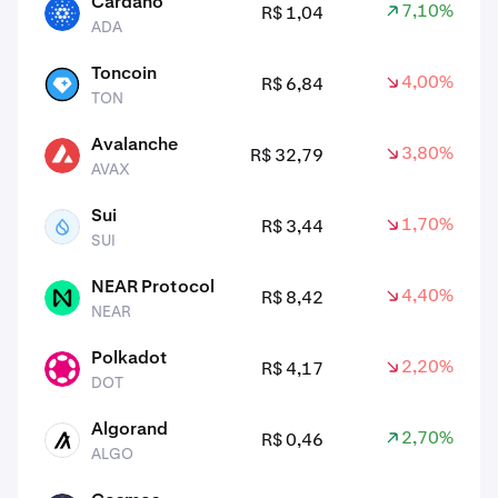
Cardano
7,10%
R$ 1,04
ADA
ADA
Toncoin
4,00%
R$ 6,84
TON
TON
Avalanche
3,80%
R$ 32,79
AVAX
AVAX
Sui
1,70%
R$ 3,44
SUI
SUI
NEAR Protocol
4,40%
R$ 8,42
NEAR
NEAR
Polkadot
2,20%
R$ 4,17
DOT
DOT
Algorand
2,70%
R$ 0,46
ALGO
ALGO