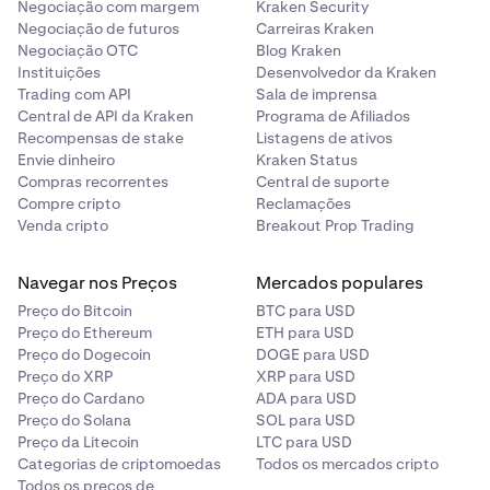
Negociação com margem
Kraken Security
Ponzi podem levar à perda total de investimentos.
Negociação de futuros
Carreiras Kraken
Risco tecnológico
: Bugs ou falhas na tecnologia de
Negociação OTC
Blog Kraken
Instituições
Desenvolvedor da Kraken
blockchain podem prejudicar a funcionalidade ou o
Trading com API
Sala de imprensa
valor de uma criptomoeda.
Central de API da Kraken
Programa de Afiliados
Risco para provedor
: Se uma plataforma ou
Recompensas de stake
Listagens de ativos
exchange de criptomoedas falir ou for hackeada,
Envie dinheiro
Kraken Status
Compras recorrentes
Central de suporte
você pode perder o acesso aos seus fundos.
Compre cripto
Reclamações
Risco Smart Contract
: Vulnerabilidades ou bugs em
Venda cripto
Breakout Prop Trading
smart contracts podem ser explorados, levando à
perda de fundos ou à falha do contrato.
Navegar nos Preços
Mercados populares
Preço do Bitcoin
BTC para USD
Preço do Ethereum
ETH para USD
Preço do Dogecoin
DOGE para USD
Preço do XRP
XRP para USD
Preço do Cardano
ADA para USD
Preço do Solana
SOL para USD
Preço da Litecoin
LTC para USD
Categorias de criptomoedas
Todos os mercados cripto
Todos os preços de