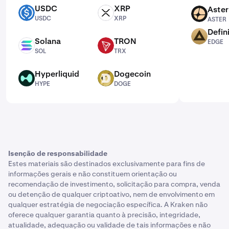
USDC
XRP
Aster
USDC
XRP
ASTER
USDC
XRP
ASTER
Defin
EDGE
Solana
TRON
EDGE
SOL
TRX
SOL
TRX
Hyperliquid
Dogecoin
HYPE
DOGE
HYPE
DOGE
Isenção de responsabilidade
Estes materiais são destinados exclusivamente para fins de
informações gerais e não constituem orientação ou
recomendação de investimento, solicitação para compra, venda
ou detenção de qualquer criptoativo, nem de envolvimento em
qualquer estratégia de negociação específica. A Kraken não
oferece qualquer garantia quanto à precisão, integridade,
atualidade, adequação ou validade de tais informações e não