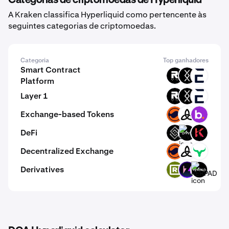
Categorias de criptomoedas de Hyperliquid
A Kraken classifica Hyperliquid como pertencente às
seguintes categorias de criptomoedas.
Categoria
Top ganhadores
Smart Contract
ROOT
DRC
EVR
Platform
Layer 1
ROOT
DRC
EVR
Exchange-based Tokens
MMT
MDEX
BNS
DeFi
DECT
DIVVY
KAR
Decentralized Exchange
MMT
MDEX
YAK
Derivatives
RWAX
ZEX
PERPAD