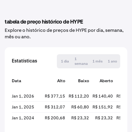
tabela de preço histórico de HYPE
Explore o histórico de preços de HYPE por dia, semana,
mês ou ano.
1
Estatísticas
1 dia
1 mês
1 ano
semana
Data
Alto
Baixo
Aberto
Fec
Jan 1, 2026
R$ 377,15
R$ 112,20
R$ 140,40
R$ 290
Jan 1, 2025
R$ 312,07
R$ 60,80
R$ 151,92
R$ 143
Jan 1, 2024
R$ 200,68
R$ 23,32
R$ 23,32
R$ 166