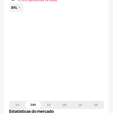
-1,70% nas últimas 24 horas
BRL
1H
24H
1S
1M
1A
5A
Estatísticas do mercado