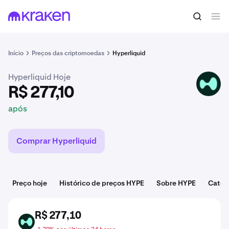
R$ 277,10
Comprar HYPE
após
Início
Preços das criptomoedas
Hyperliquid
Hyperliquid Hoje
HYPE
R$ 277,10
após
Comprar Hyperliquid
Preço hoje
Histórico de preços HYPE
Sobre HYPE
Categ
R$ 277,10
HYPE