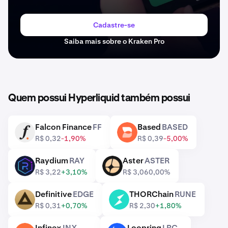
Cadastre-se
Saiba mais sobre o Kraken Pro
Quem possui Hyperliquid também possui
Falcon Finance
FF
Based
BASED
FF
BASED
R$ 0,32
-1,90%
R$ 0,39
-5,00%
Raydium
RAY
Aster
ASTER
RAY
ASTER
R$ 3,22
+3,10%
R$ 3,06
0,00%
Definitive
EDGE
THORChain
RUNE
EDGE
RUNE
R$ 0,31
+0,70%
R$ 2,30
+1,80%
Infinex
INX
Loopring
LRC