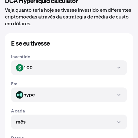
DCA Hyperliquid calculator
Veja quanto teria hoje se tivesse investido em diferentes
criptomoedas através da estratégia de média de custo
em dólares.
E se eu tivesse
Investido
100
USD
Em
hype
HYPE
A cada
mês