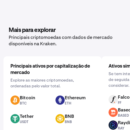
Sim, a Kraken oferece a funcionalidade de compras
recorrentes para uma vasta gama de criptomoedas,
incluindo Hyperliquid. Para configurar, abra a aplicação
móvel, toque em "Comprar" e escolha o ativo que
pretende adquirir. Em seguida, introduza o montante
Mais para explorar
que pretende comprar e selecione a frequência clicando
Principais criptomoedas com dados de mercado
em "Uma vez" e escolhendo uma programação que
disponíveis na Kraken.
funcione para si: diária, semanal ou mensal.
Principais ativos por capitalização de
Ativos sim
mercado
Se tem inte
de seguida 
Explore as maiores criptomoedas,
considerar.
ordenadas pelo valor total.
Falco
Bitcoin
Ethereum
FF
BTC
ETH
FF
BTC
ETH
Base
BASED
Tether
BNB
BASED
USDT
BNB
USDT
BNB
Rayd
RAY
RAY