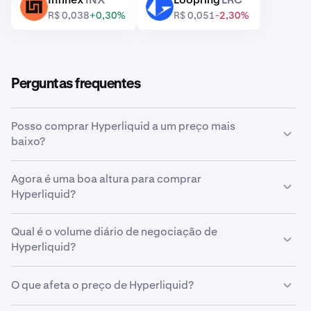
INX
LRC
R$ 0,038
+0,30%
R$ 0,051
-2,30%
Perguntas frequentes
Posso comprar Hyperliquid a um preço mais
baixo?
Sim, pode usar ordens personalizadas na Kraken para
Agora é uma boa altura para comprar
comprar automaticamente Hyperliquid se o preço
Hyperliquid?
baixar.
Acertar o tempo do mercado pode ser incrivelmente
Qual é o volume diário de negociação de
desafiador, e é por isso que muitos investidores optam
Hyperliquid?
por
custo médio em dólares
Hyperliquid. Ao fazer
compras recorrentes, pode acumular Hyperliquid de
Foram negociados 5.800.407 HYPE no valor de
forma consistente ao longo do tempo,
O que afeta o preço de Hyperliquid?
R$ 1.607.292.882 na Kraken nas últimas 24 horas.
independentemente do preço de mercado, e evitar o