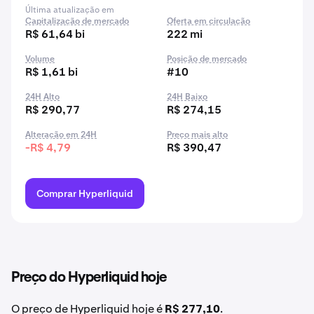
Última atualização em
Capitalização de mercado
Oferta em circulação
R$ 61,64 bi
222 mi
Volume
Posição de mercado
R$ 1,61 bi
#10
24H Alto
24H Baixo
R$ 290,77
R$ 274,15
Alteração em 24H
Preço mais alto
-R$ 4,79
R$ 390,47
Comprar Hyperliquid
Preço do Hyperliquid hoje
O preço de Hyperliquid hoje é
R$ 277,10
.