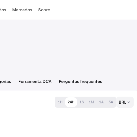
ados
Mercados
Sobre
orias
Ferramenta DCA
Perguntas frequentes
BRL
1H
24H
1S
1M
1A
5A