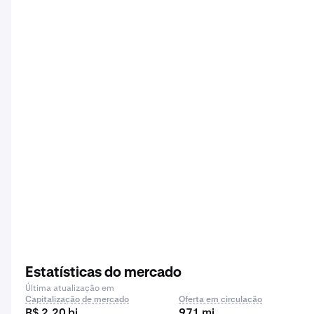
Estatísticas do mercado
Última atualização em
Capitalização de mercado
Oferta em circulação
R$ 2,20 bi
971 mi