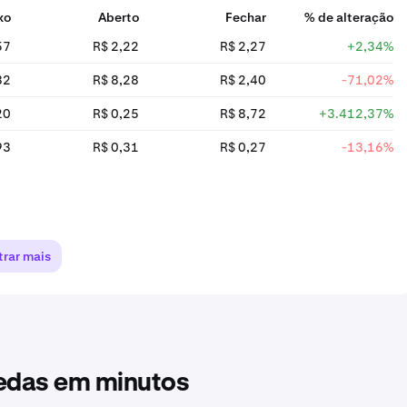
xo
Aberto
Fechar
% de alteração
57
R$ 2,22
R$ 2,27
+2,34%
82
R$ 8,28
R$ 2,40
-71,02%
20
R$ 0,25
R$ 8,72
+3.412,37%
93
R$ 0,31
R$ 0,27
-13,16%
rar mais
oedas em minutos