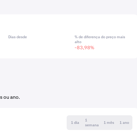
Dias desde
% de diferença do preço mais
alto
-83,98%
s ou ano.
1
1 dia
1 mês
1 ano
semana