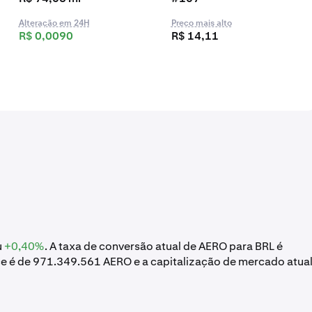
Alteração em 24H
Preço mais alto
R$ 0,0090
R$ 14,11
u
+0,40%
. A taxa de conversão atual de AERO para BRL é
ce é de 971.349.561 AERO e a capitalização de mercado atua