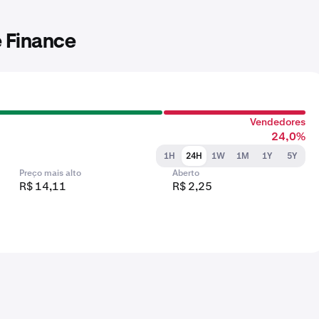
 Finance
Vendedores
24,0%
1H
24H
1W
1M
1Y
5Y
Preço mais alto
Aberto
R$ 14,11
R$ 2,25