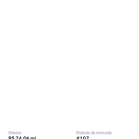
Volume
Posição de mercado
R$ 74,06 mi
#107