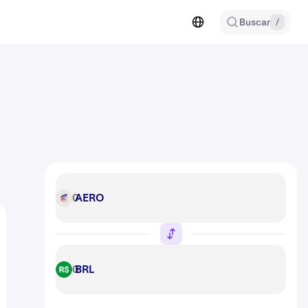
Buscar
/
AERO
AERO
BRL
BRL