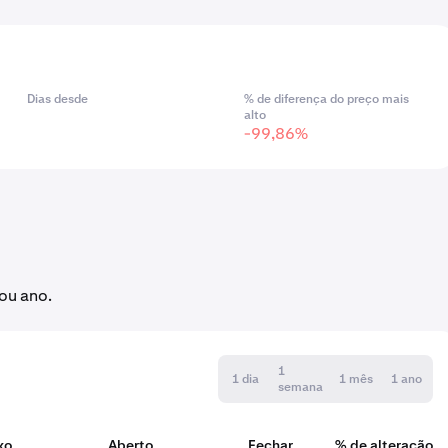
Dias desde
% de diferença do preço mais
alto
-99,86%
ou ano.
1
1 dia
1 mês
1 ano
semana
xo
Aberto
Fechar
% de alteração