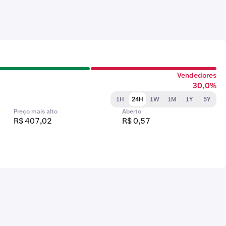
Vendedores
30,0%
1H
24H
1W
1M
1Y
5Y
Preço mais alto
Aberto
R$ 407,02
R$ 0,57