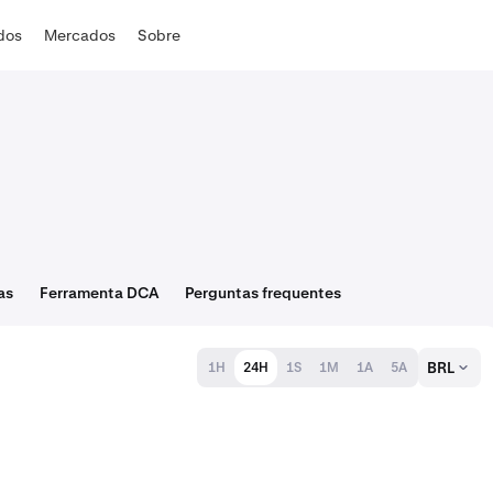
ados
Mercados
Sobre
as
Ferramenta DCA
Perguntas frequentes
BRL
1H
24H
1S
1M
1A
5A