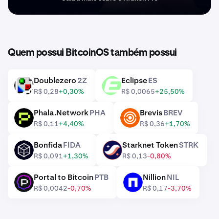
Quem possui BitcoinOS também possui
Doublezero
2Z
Eclipse
ES
2Z
ES
R$ 0,28
+0,30%
R$ 0,0065
+25,50%
Phala.Network
PHA
Brevis
BREV
PHA
BREV
R$ 0,11
+4,40%
R$ 0,36
+1,70%
Bonfida
FIDA
Starknet Token
STRK
FIDA
STRK
R$ 0,091
+1,30%
R$ 0,13
-0,80%
Portal to Bitcoin
PTB
Nillion
NIL
PTB
NIL
R$ 0,0042
-0,70%
R$ 0,17
-3,70%