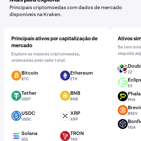
que pretende comprar e selecione a frequência clicando
Principais criptomoedas com dados de mercado
em "Uma vez" e escolhendo uma programação que
disponíveis na Kraken.
funcione para si: diária, semanal ou mensal.
Principais ativos por capitalização de
Ativos sim
mercado
Se tem int
seguida alg
Explore as maiores criptomoedas,
ordenadas pelo valor total.
Doub
2Z
Bitcoin
Ethereum
2Z
BTC
ETH
BTC
ETH
Eclip
ES
ES
Tether
BNB
Phal
USDT
BNB
PHA
USDT
BNB
PHA
Brevi
BREV
USDC
XRP
BREV
USDC
XRP
USDC
XRP
Bonfi
FIDA
FIDA
Solana
TRON
SOL
TRX
SOL
TRX