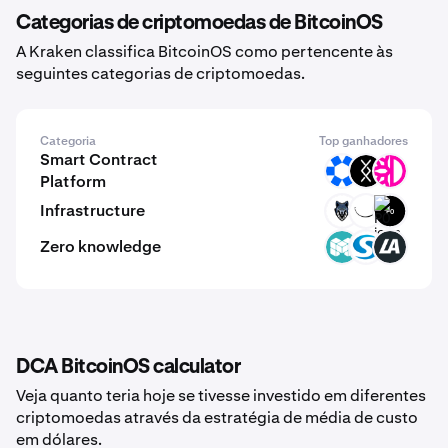
Categorias de criptomoedas de BitcoinOS
A Kraken classifica BitcoinOS como pertencente às
seguintes categorias de criptomoedas.
Categoria
Top ganhadores
Smart Contract
OMNI
DRC
DFI
Platform
Infrastructure
TRN
ARC
P0
Zero knowledge
MCH
SYS
LA
DCA BitcoinOS calculator
Veja quanto teria hoje se tivesse investido em diferentes
criptomoedas através da estratégia de média de custo
em dólares.