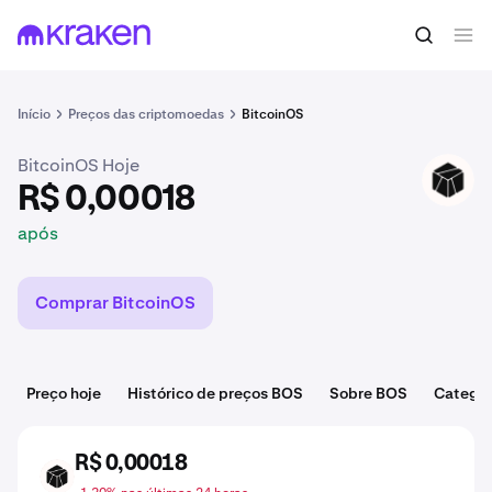
R$ 0,00018
Comprar BOS
após
Início
Preços das criptomoedas
BitcoinOS
BitcoinOS Hoje
BOS
R$ 0,00018
após
Comprar BitcoinOS
Preço hoje
Histórico de preços BOS
Sobre BOS
Categor
R$ 0,00018
BOS