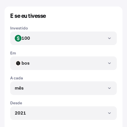
E se eu tivesse
Investido
100
USD
Em
bos
BOS
A cada
mês
Desde
2021