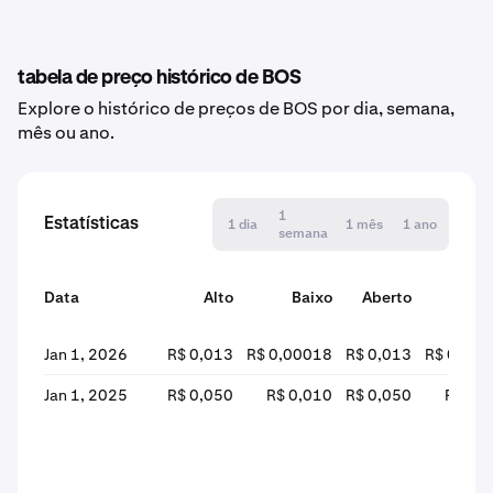
tabela de preço histórico de BOS
Explore o histórico de preços de BOS por dia, semana,
mês ou ano.
1
Estatísticas
1 dia
1 mês
1 ano
semana
Data
Alto
Baixo
Aberto
Fec
Jan 1, 2026
R$ 0,013
R$ 0,00018
R$ 0,013
R$ 0,00
Jan 1, 2025
R$ 0,050
R$ 0,010
R$ 0,050
R$ 0,