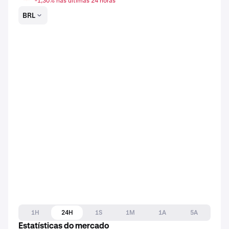
-1,30% nas últimas 24 horas
BRL
1H
24H
1S
1M
1A
5A
Estatísticas do mercado