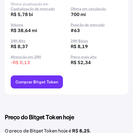
Última atualização em
Capitalização de mercado
Oferta em circulação
R$ 5,78 bi
700 mi
Volume
Posição de mercado
R$ 38,64 mi
#63
24H Alto
24H Baixo
R$ 8,37
R$ 8,19
Alteração em 24H
Preço mais alto
-R$ 0,13
R$ 52,34
Comprar Bitget Token
Preço do Bitget Token hoje
O preço de Bitget Token hoje é
R$ 8,25
.