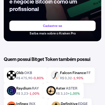
e negocie Bitcoin como um
profissional
Cadastre-se
Saiba mais sobre o Kraken Pro
Quem possui Bitget Token também possui
Okb
OKB
Falcon Finance
FF
OKB
FF
R$ 475,90
-0,80%
R$ 0,32
-1,90%
Raydium
RAY
Aster
ASTER
RAY
ASTER
R$ 3,23
-1,00%
R$ 3,10
+1,00%
Infinex
INX
Definitive
EDGE