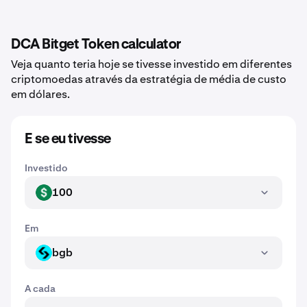
DCA Bitget Token calculator
Veja quanto teria hoje se tivesse investido em diferentes
criptomoedas através da estratégia de média de custo
em dólares.
E se eu tivesse
Investido
100
USD
Em
bgb
BGB
A cada