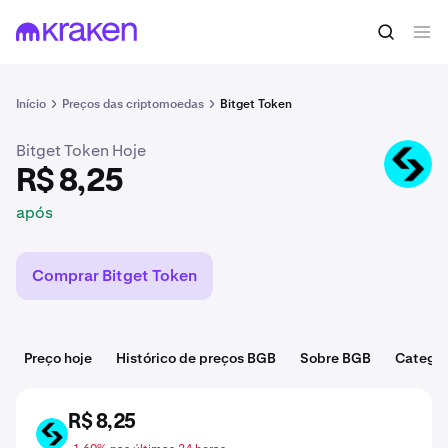
R$ 8,25
Comprar BGB
após
Início
Preços das criptomoedas
Bitget Token
Bitget Token Hoje
BGB
R$ 8,25
após
Comprar Bitget Token
Preço hoje
Histórico de preços BGB
Sobre BGB
Categor
R$ 8,25
BGB