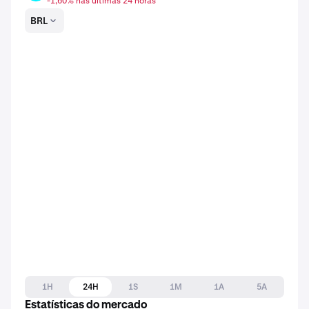
-1,60% nas últimas 24 horas
BRL
1H
24H
1S
1M
1A
5A
Estatísticas do mercado