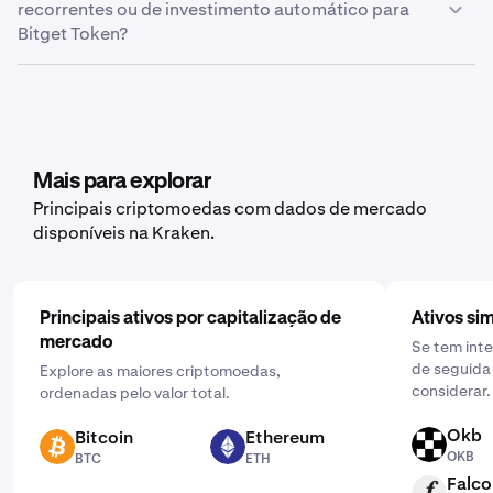
recorrentes ou de investimento automático para
web
"Criar exportação". Aqui, pode escolher entre o histórico
Bitget Token?
de trading, histórico de registos ou saldo, consoante os
dados que pretende exportar.
Sim, a Kraken oferece a funcionalidade de compras
recorrentes para uma vasta gama de criptomoedas,
incluindo Bitget Token. Para configurar, abra a aplicação
móvel, toque em "Comprar" e escolha o ativo que
pretende adquirir. Em seguida, introduza o montante
Mais para explorar
que pretende comprar e selecione a frequência clicando
Principais criptomoedas com dados de mercado
em "Uma vez" e escolhendo uma programação que
disponíveis na Kraken.
funcione para si: diária, semanal ou mensal.
Principais ativos por capitalização de
Ativos sim
mercado
Se tem int
de seguida 
Explore as maiores criptomoedas,
considerar.
ordenadas pelo valor total.
Okb
Bitcoin
Ethereum
OKB
BTC
ETH
OKB
BTC
ETH
Falco