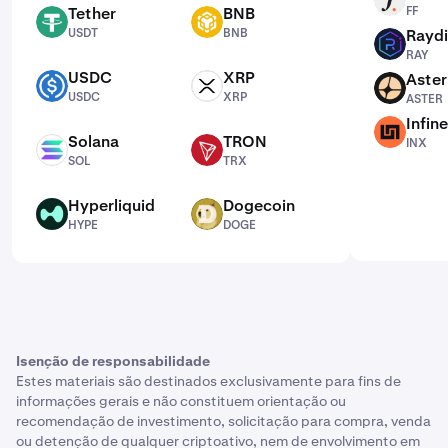
FF
Tether
BNB
FF
USDT
BNB
USDT
BNB
Rayd
RAY
RAY
USDC
XRP
Aster
USDC
XRP
ASTER
USDC
XRP
ASTER
Infin
INX
Solana
TRON
INX
SOL
TRX
SOL
TRX
Hyperliquid
Dogecoin
HYPE
DOGE
HYPE
DOGE
Isenção de responsabilidade
Estes materiais são destinados exclusivamente para fins de
informações gerais e não constituem orientação ou
recomendação de investimento, solicitação para compra, venda
ou detenção de qualquer criptoativo, nem de envolvimento em