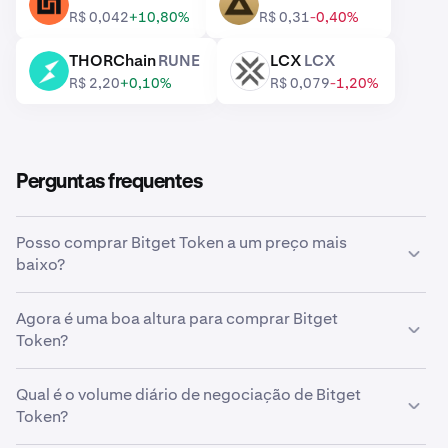
INX
EDGE
R$ 0,042
+10,80%
R$ 0,31
-0,40%
THORChain
RUNE
LCX
LCX
RUNE
LCX
R$ 2,20
+0,10%
R$ 0,079
-1,20%
Perguntas frequentes
Posso comprar Bitget Token a um preço mais
baixo?
Sim, pode usar ordens personalizadas na Kraken para
Agora é uma boa altura para comprar Bitget
comprar automaticamente Bitget Token se o preço
Token?
baixar.
Acertar o tempo do mercado pode ser incrivelmente
Qual é o volume diário de negociação de Bitget
desafiador, e é por isso que muitos investidores optam
Token?
por
custo médio em dólares
Bitget Token. Ao fazer
compras recorrentes, pode acumular Bitget Token de