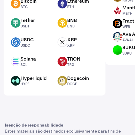
Bitcoin
Ethereum
RNBW
BTC
ETH
BTC
ETH
Mantl
METH
METH
Tether
BNB
Fract
USDT
BNB
WFB
USDT
BNB
WFB
Ava A
AVAAI
USDC
XRP
AVAAI
USDC
XRP
USDC
XRP
SUK
SUKU
SUKU
Solana
TRON
SOL
TRX
SOL
TRX
Hyperliquid
Dogecoin
HYPE
DOGE
HYPE
DOGE
Isenção de responsabilidade
Estes materiais são destinados exclusivamente para fins de