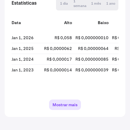
1
Estatísticas
1 dia
1 mês
1 ano
semana
Data
Alto
Baixo
Jan 1, 2026
R$ 0,058
R$ 0,000000010
R$ 0,00
Jan 1, 2025
R$ 0,0000062
R$ 0,00000064
R$ 0,0
Jan 1, 2024
R$ 0,000017
R$ 0,000000085
R$ 0,00
Jan 1, 2023
R$ 0,0000014
R$ 0,000000039
R$ 0,00
Mostrar mais