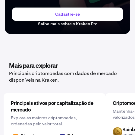
Cadastre-se
Saiba mais sobre o Kraken Pro
Mais para explorar
Principais criptomoedas com dados de mercado
disponíveis na Kraken.
Principais ativos por capitalização de
Criptomoe
mercado
Mantenha-s
valorizados
Explore as maiores criptomoedas,
ordenadas pelo valor total.
Rain
RNBW