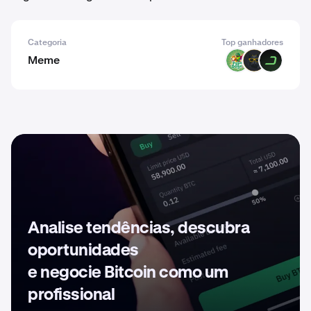
Categoria
Top ganhadores
Meme
PODGE
CATA
DARK
Analise tendências, descubra
oportunidades
e negocie Bitcoin como um
profissional