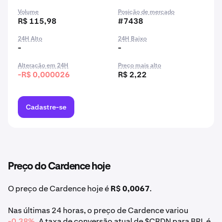
Volume
Posição de mercado
R$ 115,98
#7438
24H Alto
24H Baixo
-
-
Alteração em 24H
Preço mais alto
-R$ 0,000026
R$ 2,22
Cadastre-se
Preço do Cardence hoje
O preço de Cardence hoje é
R$ 0,0067
.
Nas últimas 24 horas, o preço de Cardence variou
-0,38%
. A taxa de conversão atual de $CRDN para BRL é