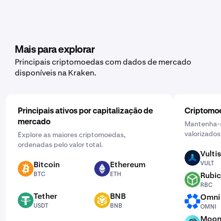
Mais para explorar
Principais criptomoedas com dados de mercado
disponíveis na Kraken.
Principais ativos por capitalização de
Criptomoe
mercado
Mantenha-s
valorizados
Explore as maiores criptomoedas,
ordenadas pelo valor total.
Vultis
VULT
Bitcoin
Ethereum
VULT
BTC
ETH
BTC
ETH
Rubic
RBC
RBC
Tether
BNB
Omni
USDT
BNB
OMNI
USDT
BNB
OMNI
Moon