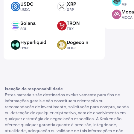
MF
USDC
XRP
MF
USDC
XRP
USDC
XRP
Moca
MOCA
MOCA
Solana
TRON
SOL
TRX
SOL
TRX
Hyperliquid
Dogecoin
HYPE
DOGE
HYPE
DOGE
Isenção de responsabilidade
Estes materiais são destinados exclusivamente para fins de
informações gerais e não constituem orientação ou
recomendação de investimento, solicitação para compra, venda
ou detenção de qualquer criptoativo, nem de envolvimento em
qualquer estratégia de negociação específica. A Kraken não
oferece qualquer garantia quanto à precisão, integridade,
atualidade, adequação ou validade de tais informações e não