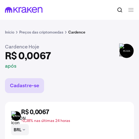
R$ 0,0067
Comprar $CRDN
após
Início
Preços das criptomoedas
Cardence
Cardence Hoje
$CRDN
R$ 0,0067
após
Cadastre-se
R$ 0,0067
$CRDN
-0,38% nas últimas 24 horas
BRL