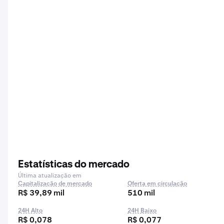
Estatísticas do mercado
Última atualização em
Capitalização de mercado
Oferta em circulação
R$ 39,89 mil
510 mil
24H Alto
24H Baixo
R$ 0,078
R$ 0,077