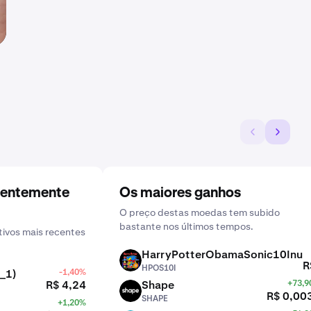
centemente
Os maiores ganhos
O preço destas moedas tem subido
bastante nos últimos tempos.
ivos mais recentes
HarryPotterObamaSonic10Inu
HPOS10I
R
HPOS10I
_1)
-1,40%
R$ 4,24
Shape
+73,
SHAPE
R$ 0,00
SHAPE
+1,20%