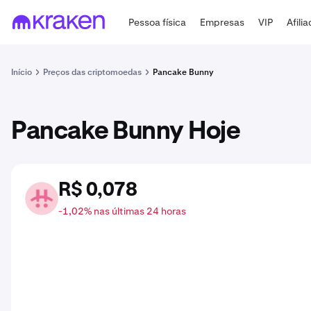
Pessoa física
Empresas
VIP
Afili
Início
Preços das criptomoedas
Pancake Bunny
Pancake Bunny Hoje
R$ 0,078
BUNNY
-1,02% nas últimas 24 horas