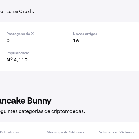
por LunarCrush.
Postagens do X
Novos artigos
0
16
Popularidade
Nº 4,110
ancake Bunny
eguintes categorias de criptomoedas.
# de ativos
Mudança de 24 horas
Volume em 24 horas