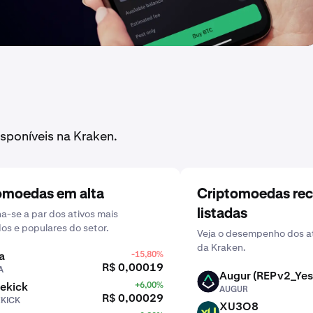
sponíveis na Kraken.
omoedas em alta
Criptomoedas re
listadas
-se a par dos ativos mais
dos e populares do setor.
Veja o desempenho dos at
da Kraken.
a
-15,80%
R$ 0,00019
A
Augur (REPv2_Yes
AUGUR
ekick
+6,00%
AUGUR
R$ 0,00029
EKICK
XU3O8
XU3O8