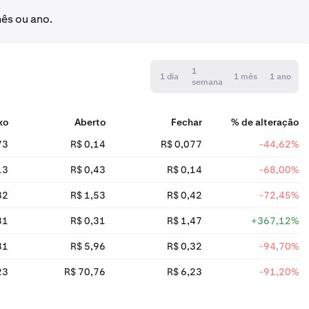
mês ou ano.
1
1 dia
1 mês
1 ano
semana
xo
Aberto
Fechar
% de alteração
73
R$ 0,14
R$ 0,077
-44,62%
13
R$ 0,43
R$ 0,14
-68,00%
32
R$ 1,53
R$ 0,42
-72,45%
31
R$ 0,31
R$ 1,47
+367,12%
31
R$ 5,96
R$ 0,32
-94,70%
23
R$ 70,76
R$ 6,23
-91,20%