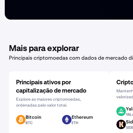
Mais para explorar
Principais criptomoedas com dados de mercado di
Principais ativos por
Cript
capitalização de mercado
Mantenha
valoriza
Explore as maiores criptomoedas,
ordenadas pelo valor total.
Yal
YALA
YAL
Bitcoin
Ethereum
BTC
ETH
Sid
BTC
ETH
SIDEKICK
SID