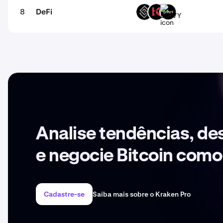
8
DeFi
DECT
KAR
DIVVY
Analise tendências, d
e negocie Bitcoin como
Cadastre-se
Saiba mais sobre o Kraken Pro