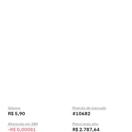
Volume
Posição de mercado
R$ 5,90
#10682
Alteração em 24H
Preço mais alto
-R$ 0,00081
R$ 2.787,64