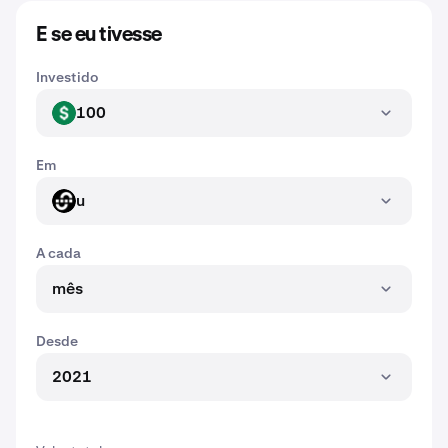
E se eu tivesse
Investido
100
USD
Em
u
U
A cada
mês
Desde
2021