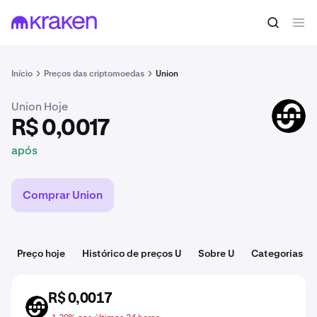
R$ 0,0017
Comprar U
após
Início
Preços das criptomoedas
Union
Union Hoje
U
R$ 0,0017
após
Comprar Union
Preço hoje
Histórico de preços U
Sobre U
Categorias
R$ 0,0017
U