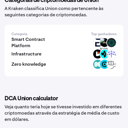
Categorias de criptomoedas de Union
A Kraken classifica Union como pertencente às
seguintes categorias de criptomoedas.
Categoria
Top ganhadores
Smart Contract
EVR
GINI
BVM
Platform
Infrastructure
BICO
CTSI
UMB
Zero knowledge
MCH
ZBT
YEC
DCA Union calculator
Veja quanto teria hoje se tivesse investido em diferentes
criptomoedas através da estratégia de média de custo
em dólares.