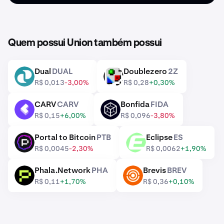
Quem possui Union também possui
Dual
DUAL
Doublezero
2Z
DUAL
2Z
R$ 0,013
-3,00%
R$ 0,28
+0,30%
CARV
CARV
Bonfida
FIDA
CARV
FIDA
R$ 0,15
+6,00%
R$ 0,096
-3,80%
Portal to Bitcoin
PTB
Eclipse
ES
PTB
ES
R$ 0,0045
-2,30%
R$ 0,0062
+1,90%
Phala.Network
PHA
Brevis
BREV
PHA
BREV
R$ 0,11
+1,70%
R$ 0,36
+0,10%