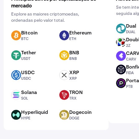
mercado
Se tem int
seguida alg
Explore as maiores criptomoedas,
ordenadas pelo valor total.
Dual
DUAL
Bitcoin
Ethereum
DUAL
BTC
ETH
BTC
ETH
Doub
2Z
2Z
Tether
BNB
CAR
USDT
BNB
CARV
USDT
BNB
CARV
Bonfi
FIDA
USDC
XRP
FIDA
USDC
XRP
USDC
XRP
Porta
PTB
PTB
Solana
TRON
SOL
TRX
SOL
TRX
Hyperliquid
Dogecoin
HYPE
DOGE
HYPE
DOGE