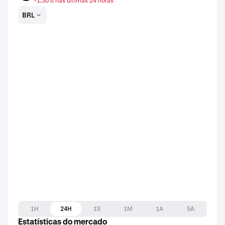
-1,30% nas últimas 24 horas
BRL
1H
24H
1S
1M
1A
5A
Estatísticas do mercado