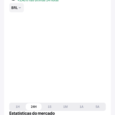
+3,40% nas últimas 24 horas
BRL
1H
24H
1S
1M
1A
5A
Estatísticas do mercado