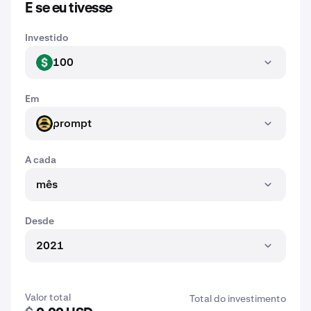
E se eu tivesse
Investido
100
USD
Em
prompt
PROMPT
A cada
mês
Desde
2021
Valor total
Total do investimento