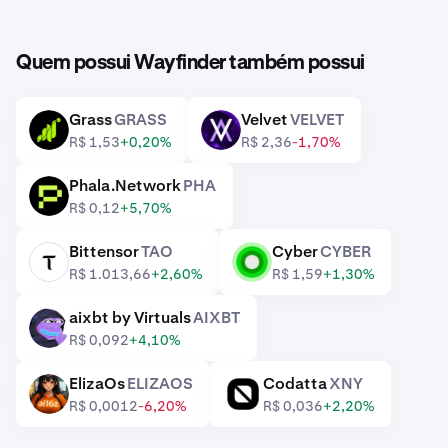
Quem possui Wayfinder também possui
Grass
GRASS
Velvet
VELVET
GRASS
VELVET
R$ 1,53
+0,20%
R$ 2,36
-1,70%
Phala.Network
PHA
PHA
R$ 0,12
+5,70%
Bittensor
TAO
Cyber
CYBER
TAO
CYBER
R$ 1.013,66
+2,60%
R$ 1,59
+1,30%
aixbt by Virtuals
AIXBT
AIXBT
R$ 0,092
+4,10%
ElizaOs
ELIZAOS
Codatta
XNY
ELIZAOS
XNY
R$ 0,0012
-6,20%
R$ 0,036
+2,20%