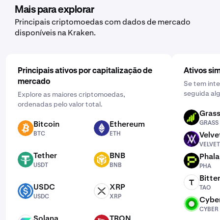
pretende adquirir. Em seguida, introduza o montante
Mais para explorar
que pretende comprar e selecione a frequência clicando
Principais criptomoedas com dados de mercado
em "Uma vez" e escolhendo uma programação que
disponíveis na Kraken.
funcione para si: diária, semanal ou mensal.
Principais ativos por capitalização de
Ativos sim
mercado
Se tem int
seguida alg
Explore as maiores criptomoedas,
ordenadas pelo valor total.
Gras
GRASS
Bitcoin
Ethereum
GRASS
BTC
ETH
BTC
ETH
Velve
VELVET
VELVET
Tether
BNB
Phal
USDT
BNB
PHA
USDT
BNB
PHA
Bitte
TAO
USDC
XRP
TAO
USDC
XRP
USDC
XRP
Cybe
CYBER
CYBER
Solana
TRON