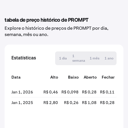
tabela de preço histórico de PROMPT
Explore o histórico de preços de PROMPT por dia,
semana, mês ou ano.
1
Estatísticas
1 dia
1 mês
1 ano
semana
Data
Alto
Baixo
Aberto
Fechar
alter
Jan 1, 2026
R$ 0,46
R$ 0,098
R$ 0,28
R$ 0,11
-61
Jan 1, 2025
R$ 2,80
R$ 0,26
R$ 1,08
R$ 0,28
-74