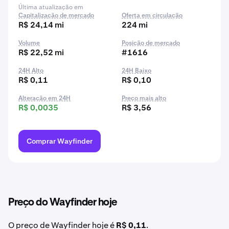
Última atualização em
Capitalização de mercado
Oferta em circulação
R$ 24,14 mi
224 mi
Volume
Posição de mercado
R$ 22,52 mi
#1616
24H Alto
24H Baixo
R$ 0,11
R$ 0,10
Alteração em 24H
Preço mais alto
R$ 0,0035
R$ 3,56
Comprar Wayfinder
Preço do Wayfinder hoje
O preço de Wayfinder hoje é
R$ 0,11
.