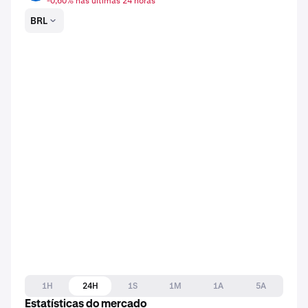
-0,60% nas últimas 24 horas
BRL
1H
24H
1S
1M
1A
5A
Estatísticas do mercado