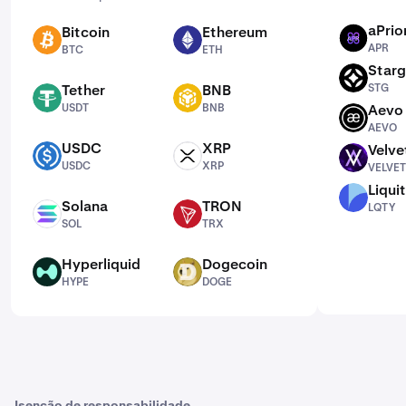
aPrior
Bitcoin
Ethereum
APR
BTC
ETH
APR
BTC
ETH
Starg
STG
Tether
BNB
STG
USDT
BNB
USDT
BNB
Aevo
AEVO
AEVO
USDC
XRP
Velve
USDC
XRP
VELVET
USDC
XRP
VELVET
Liqui
LQTY
Solana
TRON
LQTY
SOL
TRX
SOL
TRX
Hyperliquid
Dogecoin
HYPE
DOGE
HYPE
DOGE
Isenção de responsabilidade