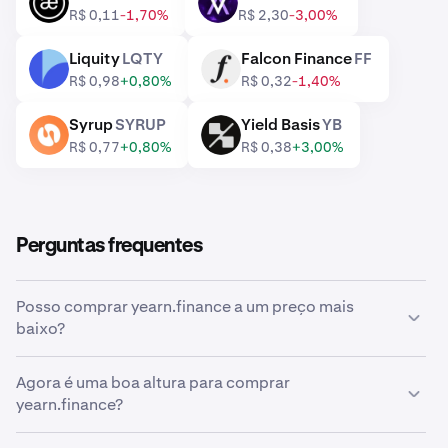
AEVO
VELVET
R$ 0,11
-1,70%
R$ 2,30
-3,00%
Liquity
LQTY
Falcon Finance
FF
LQTY
FF
R$ 0,98
+0,80%
R$ 0,32
-1,40%
Syrup
SYRUP
Yield Basis
YB
SYRUP
YB
R$ 0,77
+0,80%
R$ 0,38
+3,00%
Perguntas frequentes
Posso comprar yearn.finance a um preço mais
baixo?
Sim, pode usar ordens personalizadas na Kraken para
Agora é uma boa altura para comprar
comprar automaticamente yearn.finance se o preço
yearn.finance?
baixar.
Acertar o tempo do mercado pode ser incrivelmente