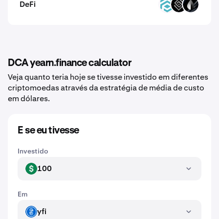
DeFi
TRADE
DECT
LIQR
DCA yearn.finance calculator
Veja quanto teria hoje se tivesse investido em diferentes
criptomoedas através da estratégia de média de custo
em dólares.
E se eu tivesse
Investido
100
USD
Em
yfi
YFI