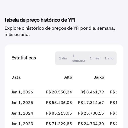
tabela de preço histórico de YFI
Explore o histórico de preços de YFI por dia, semana,
mês ou ano.
1
Estatísticas
1 dia
1 mês
1 ano
semana
Data
Alto
Baixo
Ab
Jan 1, 2026
R$ 20.550,34
R$ 8.461,79
R$ 18.00
Jan 1, 2025
R$ 55.136,08
R$ 17.314,67
R$ 50.32
Jan 1, 2024
R$ 85.213,05
R$ 25.730,15
R$ 39.16
Jan 1, 2023
R$ 71.229,85
R$ 24.734,30
R$ 26.89