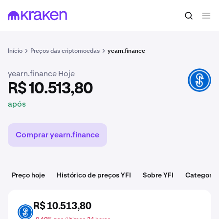
R$ 10.513,80
Comprar YFI
após
Início
Preços das criptomoedas
yearn.finance
yearn.finance Hoje
YFI
R$ 10.513,80
após
Comprar yearn.finance
Preço hoje
Histórico de preços YFI
Sobre YFI
Categoria
R$ 10.513,80
YFI