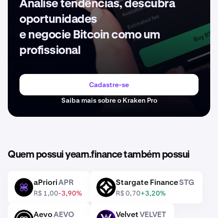
Analise tendências, descubra
oportunidades
e negocie Bitcoin como um
profissional
Cadastre-se
Saiba mais sobre o Kraken Pro
Quem possui yearn.finance também possui
aPriori
APR
Stargate Finance
STG
APR
STG
R$ 1,00
-3,90%
R$ 0,70
+3,20%
Aevo
AEVO
Velvet
VELVET