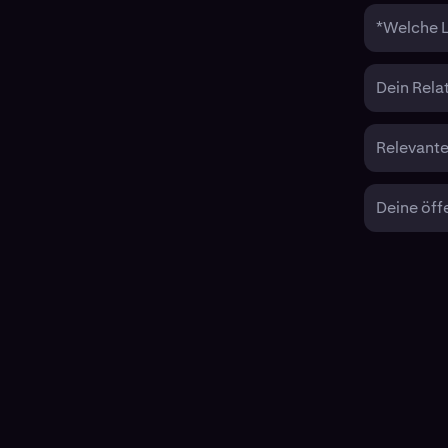
*Welche L
Dein Rela
Relevante
Deine öff