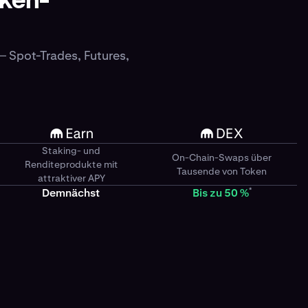
aken-
 – Spot-Trades, Futures,
Staking- und
On-Chain-Swaps über
Renditeprodukte mit
Tausende von Token
attraktiver APY
*
Demnächst
Bis zu 50 %