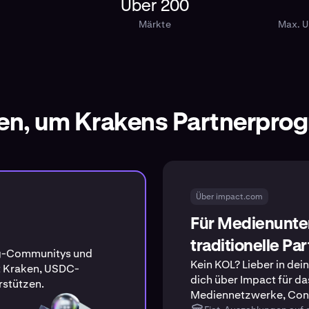
Über 200
Märkte
Max. U
en, um Krakens Partnerpro
Über impact.com
Für Medienunt
traditionelle Pa
ing-Communitys und
Kein KOL? Lieber in de
t Kraken, USDC-
dich über Impact für d
rstützen.
Mediennetzwerke, Conten