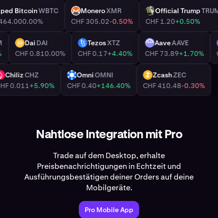
rapped Bitcoin
WBTC
Monero
XMR
Official Trump
T
XMR
TRUMP
52’464.00
0.00%
CHF 305.02
-0.50%
CHF 1.20
+0.50%
ATOM
Dai
DAI
Tezos
XTZ
Aave
AAVE
DAI
XTZ
AAVE
.00%
CHF 0.81
0.00%
CHF 0.17
+4.40%
CHF 73.89
+1.70%
Chiliz
CHZ
Omni
OMNI
Zcash
ZEC
CHZ
OMNI
ZEC
CHF 0.011
+5.90%
CHF 0.40
+146.40%
CHF 410.48
-0.30%
Nahtlose Integration mit Pro
Trade auf dem Desktop, erhalte
Preisbenachrichtigungen in Echtzeit und
Ausführungsbestätigen deiner Orders auf deine
Mobilgeräte.
Pro Mobile App