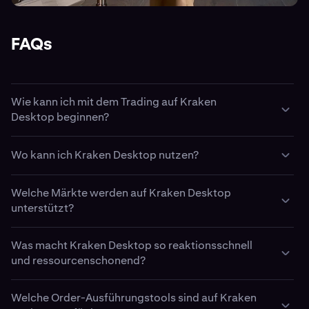
FAQs
Wie kann ich mit dem Trading auf Kraken
Desktop beginnen?
Einfach. Erstelle zuerst ein
Kraken Konto
und lade dein
Wo kann ich Kraken Desktop nutzen?
Konto mit
Cash
oder
Krypto
auf. Lade anschließend
Kraken Desktop herunter, installiere es und melde dich
Kraken Desktop kann auf Windows-, MacOS- und Linux-
mit deinen Kraken Anmeldedaten an.
Welche Märkte werden auf Kraken Desktop
Betriebssystemen heruntergeladen und installiert
unterstützt?
werden.
Kraken Desktop unterstützt Live-Daten und
Was macht Kraken Desktop so reaktionsschnell
Orderausführung auf über 800 Spot-, Margin- und
und ressourcenschonend?
Futures-Märkten. Dazu gehören sowohl einseitig als
auch mehrseitig besicherte Futures.
Im Gegensatz zu herkömmlichen Desktop-
Welche Order-Ausführungstools sind auf Kraken
Anwendungen, die eine webbasierte HTML-iFrame-