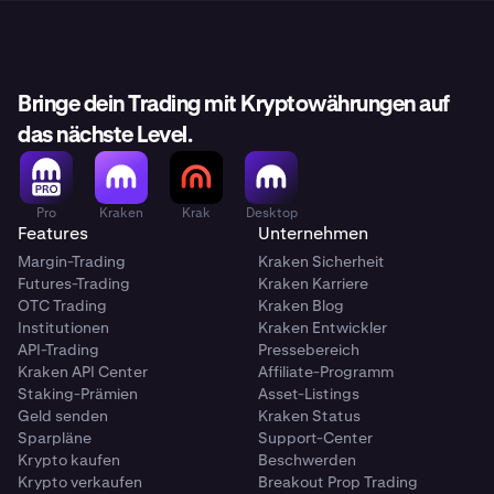
Bringe dein Trading mit Kryptowährungen auf
das nächste Level.
Pro
Kraken
Krak
Desktop
Features
Unternehmen
Margin-Trading
Kraken Sicherheit
Futures-Trading
Kraken Karriere
OTC Trading
Kraken Blog
Institutionen
Kraken Entwickler
API-Trading
Pressebereich
Kraken API Center
Affiliate-Programm
Staking-Prämien
Asset-Listings
Geld senden
Kraken Status
Sparpläne
Support-Center
Krypto kaufen
Beschwerden
Krypto verkaufen
Breakout Prop Trading