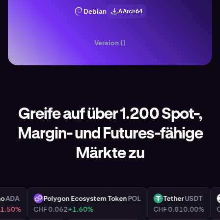
Debian
AArch64
Version ()
Greife auf über 1.200 Spot-,
Margin- und Futures-fähige
Märkte zu
ardano
ADA
Polygon Ecosystem Token
POL
Tether
USD
POL
USDT
0.16
-1.50%
CHF 0.062
+1.60%
CHF 0.81
0.00