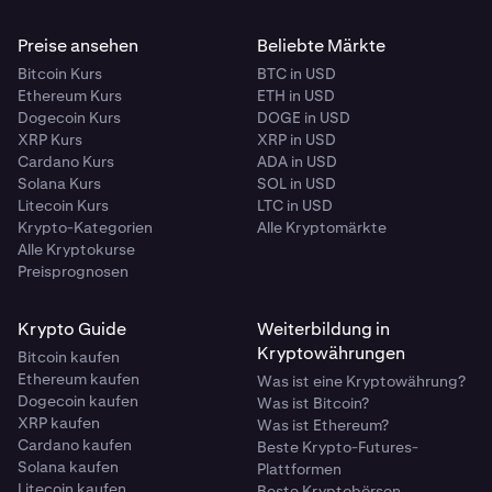
Preise ansehen
Beliebte Märkte
Bitcoin Kurs
BTC in USD
Ethereum Kurs
ETH in USD
Dogecoin Kurs
DOGE in USD
XRP Kurs
XRP in USD
Cardano Kurs
ADA in USD
Solana Kurs
SOL in USD
Litecoin Kurs
LTC in USD
Krypto-Kategorien
Alle Kryptomärkte
Alle Kryptokurse
Preisprognosen
Krypto Guide
Weiterbildung in
Kryptowährungen
Bitcoin kaufen
Ethereum kaufen
Was ist eine Kryptowährung?
Dogecoin kaufen
Was ist Bitcoin?
XRP kaufen
Was ist Ethereum?
Cardano kaufen
Beste Krypto-Futures-
Solana kaufen
Plattformen
Litecoin kaufen
Beste Kryptobörsen