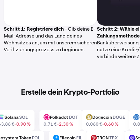
Schritt 1: Registriere dich
- Gib deine E-
Schritt 2: Wähle e
Mail-Adresse und das Land deines
Zahlungsmethode
Wohnsitzes an, um mit unserem sicheren
Banküberweisung 
Verifizierungsprozess zu beginnen.
nutze eine Kredit-
verbinde weitere 
Erstelle dein Krypto-Portfolio
Solana
SOL
Polkadot
DOT
Dogecoin
DOGE
SOL
DOT
DOGE
US
63,86 €
-0,90 %
0,71 €
-2,30 %
0,060 €
-0,60 %
0
 Ecosystem Token
POL
Filecoin
FIL
TRON
TRX
FIL
TRX
XLM