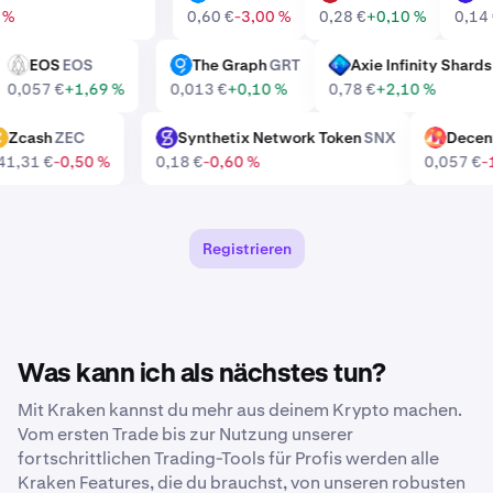
90 %
0,60 €
-3,00 %
0,28 €
+0,10 %
0,1
EOS
EOS
The Graph
GRT
Axie Infinity Shar
EOS
GRT
AXS
0,057 €
+1,69 %
0,013 €
+0,10 %
0,78 €
+2,10 %
Zcash
ZEC
Synthetix Network Token
SNX
Dece
ZEC
SNX
MANA
441,31 €
-0,50 %
0,18 €
-0,60 %
0,057 €
Registrieren
Was kann ich als nächstes tun?
Mit Kraken kannst du mehr aus deinem Krypto machen.
Vom ersten Trade bis zur Nutzung unserer
fortschrittlichen Trading-Tools für Profis werden alle
Kraken Features, die du brauchst, von unseren robusten