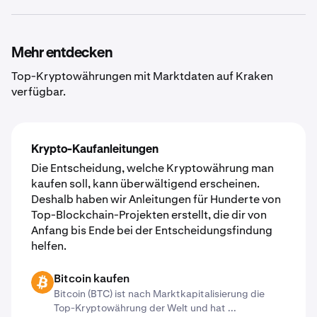
dies unterstützt. Gib einfach die externe Wallet-Adresse
Wir ergreifen alle möglichen Maßnahmen, um deine
ein und deine Kryptos werden wenige Augenblicke
Kryptowährung, die du auf Kraken verwahrst, sicher und
später in deiner Wallet sein.
für dich zugänglich zu halten. Wir glauben zwar nach wie
Mehr entdecken
vor, dass der sicherste Ort für deine Kryptowährung
Top-Kryptowährungen mit Marktdaten auf Kraken
deine eigene Krypto-Wallet ist, aber wir bemühen uns
verfügbar.
ständig darum, so transparent und sicher wie möglich zu
sein, wenn du uns deine Kryptowährung anvertraust.
Erfahre mehr über unsere
weltweit anerkannten
Sicherheitsstandards
.
Krypto-Kaufanleitungen
Die Entscheidung, welche Kryptowährung man
kaufen soll, kann überwältigend erscheinen.
Deshalb haben wir Anleitungen für Hunderte von
Top-Blockchain-Projekten erstellt, die dir von
Anfang bis Ende bei der Entscheidungsfindung
helfen.
Bitcoin kaufen
BTC
Bitcoin (BTC) ist nach Marktkapitalisierung die
Top-Kryptowährung der Welt und hat ...