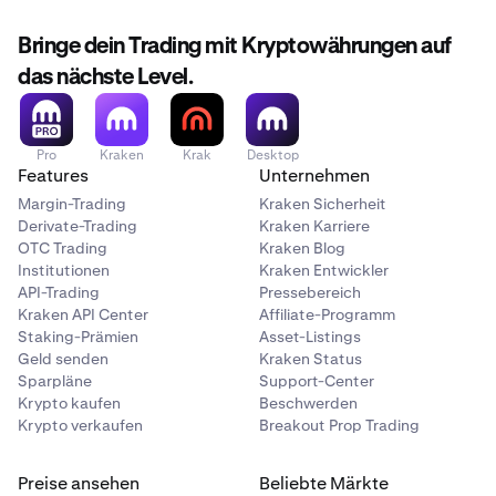
Bringe dein Trading mit Kryptowährungen auf
das nächste Level.
Pro
Kraken
Krak
Desktop
Features
Unternehmen
Margin-Trading
Kraken Sicherheit
Derivate-Trading
Kraken Karriere
OTC Trading
Kraken Blog
Institutionen
Kraken Entwickler
API-Trading
Pressebereich
Kraken API Center
Affiliate-Programm
Staking-Prämien
Asset-Listings
Geld senden
Kraken Status
Sparpläne
Support-Center
Krypto kaufen
Beschwerden
Krypto verkaufen
Breakout Prop Trading
Preise ansehen
Beliebte Märkte