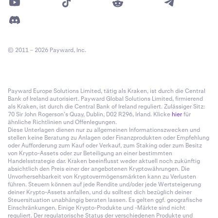
© 2011 – 2026 Payward, Inc.
Payward Europe Solutions Limited, tätig als Kraken, ist durch die Central
Bank of Ireland autorisiert. Payward Global Solutions Limited, firmierend
als Kraken, ist durch die Central Bank of Ireland reguliert. Zulässiger Sitz:
70 Sir John Rogerson’s Quay, Dublin, D02 R296, Irland. Klicke
hier
für
ähnliche Richtlinien und Offenlegungen.
Diese Unterlagen dienen nur zu allgemeinen Informationszwecken und
stellen keine Beratung zu Anlagen oder Finanzprodukten oder Empfehlung
oder Aufforderung zum Kauf oder Verkauf, zum Staking oder zum Besitz
von Krypto-Assets oder zur Beteiligung an einer bestimmten
Handelsstrategie dar. Kraken beeinflusst weder aktuell noch zukünftig
absichtlich den Preis einer der angebotenen Kryptowährungen. Die
Unvorhersehbarkeit von Kryptovermögensmärkten kann zu Verlusten
führen. Steuern können auf jede Rendite und/oder jede Wertsteigerung
deiner Krypto-Assets anfallen, und du solltest dich bezüglich deiner
Steuersituation unabhängig beraten lassen. Es gelten ggf. geografische
Einschränkungen. Einige Krypto-Produkte und -Märkte sind nicht
reguliert. Der regulatorische Status der verschiedenen Produkte und