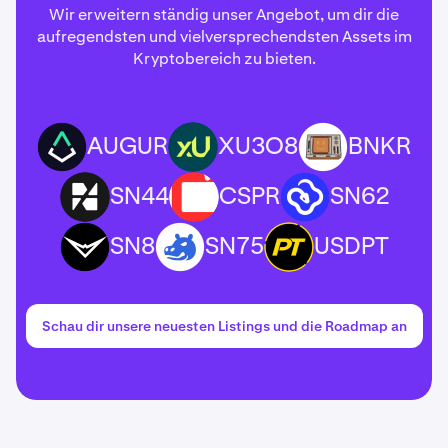
Wir erweitern ständig unser Angebot, um dir die
aufregendsten und vielversprechendsten Assets im
Kryptobereich zu bieten.
AUGUR
XU3O8
BNKR
AUGUR
XU3O8
BNKR
SN44
CSPR
SN62
SN44
CSPR
SN62
SN8
SN75
USDPT
SN8
SN75
USDPT
Schau dir unsere neuesten Listings und die Roadmap an