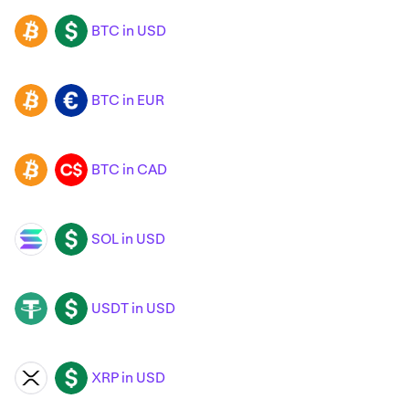
BTC in USD
BTC
USD
BTC in EUR
BTC
EUR
BTC in CAD
BTC
CAD
SOL in USD
SOL
USD
USDT in USD
USDT
USD
XRP in USD
XRP
USD