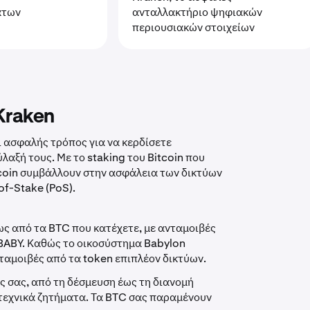
άτων
ανταλλακτήριο ψηφιακών
περιουσιακών στοιχείων
Kraken
αι ασφαλής τρόπος για να κερδίσετε
λαξή τους. Με το staking του Bitcoin που
tcoin συμβάλλουν στην ασφάλεια των δικτύων
of-Stake (PoS).
ως από τα BTC που κατέχετε, με ανταμοιβές
$BABY. Καθώς το οικοσύστημα Babylon
ταμοιβές από τα token επιπλέον δικτύων.
υς σας, από τη δέσμευση έως τη διανομή
 τεχνικά ζητήματα. Τα BTC σας παραμένουν