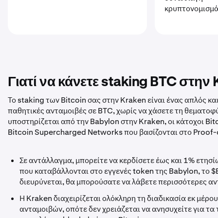
κρυπτονομισμ
Γιατί να κάνετε staking BTC στην 
Το staking των Bitcoin σας στην Kraken είναι ένας απλός κ
παθητικές ανταμοιβές σε BTC, χωρίς να χάσετε τη θεματοφύ
υποστηρίζεται από την Babylon στην Kraken, οι κάτοχοι Bi
Bitcoin Supercharged Networks που βασίζονται στο Proof-
Σε αντάλλαγμα, μπορείτε να κερδίσετε έως και 1% ετησί
που καταβάλλονται στο εγγενές token της Babylon, το 
διευρύνεται, θα μπορούσατε να λάβετε περισσότερες αν
Η Kraken διαχειρίζεται ολόκληρη τη διαδικασία εκ μέρο
ανταμοιβών, οπότε δεν χρειάζεται να ανησυχείτε για τα