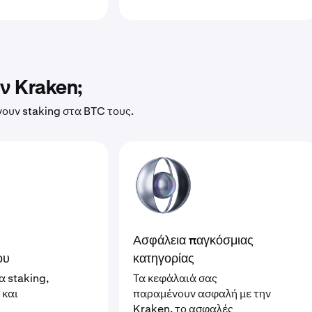
ην Kraken;
νουν staking στα BTC τους.
Ασφάλεια παγκόσμιας
ου
κατηγορίας
α staking,
Τα κεφάλαιά σας
 και
παραμένουν ασφαλή με την
Kraken, το ασφαλές