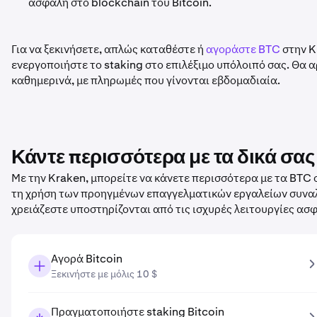
ασφαλή στο blockchain του Bitcoin.
Για να ξεκινήσετε, απλώς καταθέστε ή
αγοράστε BTC
στην K
ενεργοποιήστε το staking στο επιλέξιμο υπόλοιπό σας. Θα α
καθημερινά, με πληρωμές που γίνονται εβδομαδιαία.
Κάντε περισσότερα με τα δικά σα
Με την Kraken, μπορείτε να κάνετε περισσότερα με τα BTC
τη χρήση των προηγμένων επαγγελματικών εργαλείων συναλλ
χρειάζεστε υποστηρίζονται από τις ισχυρές λειτουργίες ασ
Αγορά Bitcoin
Ξεκινήστε με μόλις 10 $
Πραγματοποιήστε staking Bitcoin