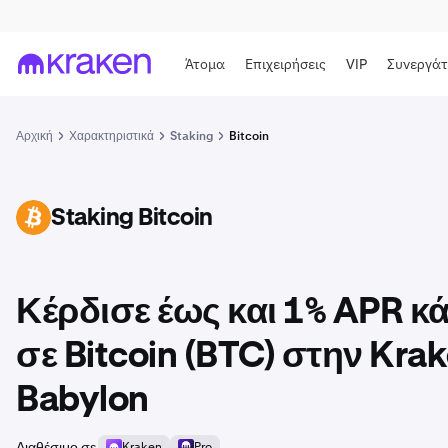
Άτομα
Επιχειρήσεις
VIP
Συνεργάτ
Αρχική
Χαρακτηριστικά
Staking
Bitcoin
Staking Bitcoin
BTC
Κέρδισε έως και 1% APR κ
σε Bitcoin (BTC) στην Kra
Babylon
Διαθέσιμο σε
Kraken
Pro