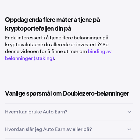
Oppdag enda flere måter å tjene på
kryptoporteføljen din på
Er du interessert i å tjene flere belønninger på
kryptovalutaene du allerede er investert i? Se
denne videoen for å finne ut mer om
binding av
belønninger (staking)
.
Vanlige spørsmål om Doublezero-belønninger
Hvem kan bruke Auto Earn?
Deg! Hvis du har en verifisert konto på et sted som
Hvordan slår jeg Auto Earn av eller på?
støttes, og du eier kvalifiserte eiendeler, kan du begynne
å bruke Auto Earn. Inntjeningene dine begynner å vokse i