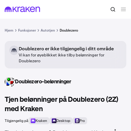
Hjem
Funksjoner
Autotjen
Doublezero
Doublezero er ikke tilgjengelig i ditt område
Vi kan for øyeblikket ikke tilby belønninger for
Doublezero
Doublezero-belønninger
2Z
Tjen belønninger på Doublezero (2Z)
med Kraken
Tilgjengelig på
Kraken
Desktop
Pro