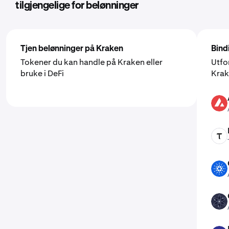
tilgjengelige for belønninger
Tjen belønninger på Kraken
Bind
Tokener du kan handle på Kraken eller
Utfo
bruke i DeFi
Kra
AVAX
TAO
ADA
ATOM