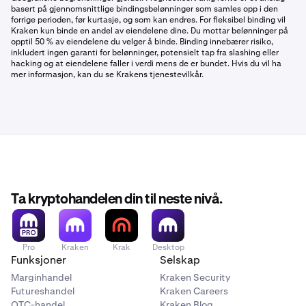
basert på gjennomsnittlige bindingsbelønninger som samles opp i den
forrige perioden, før kurtasje, og som kan endres. For fleksibel binding vil
Kraken kun binde en andel av eiendelene dine. Du mottar belønninger på
opptil 50 % av eiendelene du velger å binde. Binding innebærer risiko,
inkludert ingen garanti for belønninger, potensielt tap fra slashing eller
hacking og at eiendelene faller i verdi mens de er bundet. Hvis du vil ha
mer informasjon, kan du se Krakens tjenestevilkår.
Ta kryptohandelen din til neste nivå.
Pro
Kraken
Krak
Desktop
Funksjoner
Selskap
Marginhandel
Kraken Security
Futureshandel
Kraken Careers
OTC-handel
Kraken Blog