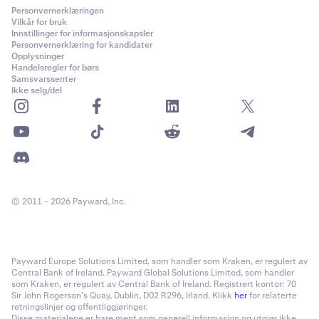
Personvernerklæringen
Vilkår for bruk
Innstillinger for informasjonskapsler
Personvernerklæring for kandidater
Opplysninger
Handelsregler for børs
Samsvarssenter
Ikke selg/del
© 2011 – 2026 Payward, Inc.
Payward Europe Solutions Limited, som handler som Kraken, er regulert av
Central Bank of Ireland. Payward Global Solutions Limited, som handler
som Kraken, er regulert av Central Bank of Ireland. Registrert kontor: 70
Sir John Rogerson’s Quay, Dublin, D02 R296, Irland. Klikk
her
for relaterte
retningslinjer og offentliggjøringer.
Disse materialene er bare ment som generell informasjon og utgjør ikke