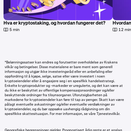
Hva er kryptostaking, og hvordan fungerer det?
Hvordan 
5 min
12 mi
*Belønningssatser kan endres og forutsetter overholdelse av Krakens
vilkår og betingelser. Disse materialene er bare ment som generell
informasjon og utgjør ikke investeringsråd eller en anbefaling eller
oppfordring til å kjøpe, selge, satse eller være investert i noen
kryptoeiendeler eller å engasjere seg i en spesifikk handelsstrategi.
Enkelte kryptoprodukter og -markeder er uregulerte, og det kan være at
du ikke er beskyttet av offentlige kompensasjonsordninger og/eller
beskyttende ordninger fra tilsynsorganer. Uforutsigbarheten på
markedene for kryptoeiendeler kan føre til tap av penger. Skatt kan være
pålagt eventuelle avkastninger og/eller eventuelle verdiøkninger av
kryptoeiendeler, og du bør oppsøke uavhengig rådgivning om din
spesifikke skattesituasjon. For mer informasjon, se våre Tjenestevilkår.
Geografiske begrensninger gjelder. Prognostisert årlig rente er et anslag