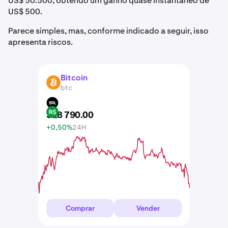
US$ 50.500, obtendo um ganho quase instantâneo de
US$ 500.
Parece simples, mas, conforme indicado a seguir, isso
apresenta riscos.
Bitcoin
BTC
btc
BRL
328 790
.
00
+0,50%
24H
Comprar
Vender