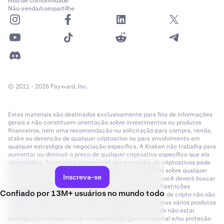
Hub de conformidade
Não venda/compartilhe
© 2011 - 2026 Payward, Inc.
Estes materiais são destinados exclusivamente para fins de informações
gerais e não constituem orientação sobre investimentos ou produtos
financeiros, nem uma recomendação ou solicitação para compra, venda,
stake ou detenção de qualquer criptoativo ou para envolvimento em
qualquer estratégia de negociação específica. A Kraken não trabalha para
aumentar ou diminuir o preço de qualquer criptoativo específico que ela
disponibilize. A natureza imprevisível dos mercados de criptoativos pode
levar à perda de fundos. Impostos poderão ser cobrados sobre qualquer
Inscreva-se
retorno e/ou aumento no valor dos seus criptoativos e você deverá buscar
orientação independente quanto à sua posição fiscal. Restrições
Confiado por 13M+ usuários no mundo todo
geográficas são aplicáveis. Alguns produtos e mercados de cripto não são
regulamentados. O status regulatório da Kraken para seus vários produtos
e serviços difere de acordo com a jurisdição e você pode não estar
protegido por esquemas de compensação governamental e/ou proteção