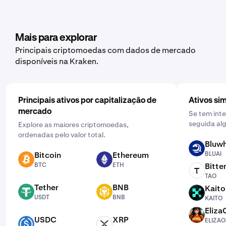
recorrentes para uma vasta gama de criptomoedas,
incluindo Nosana. Para configurar, abra a aplicação
móvel, toque em "Comprar" e escolha o ativo que
pretende adquirir. Em seguida, introduza o montante
Mais para explorar
que pretende comprar e selecione a frequência clicando
Principais criptomoedas com dados de mercado
em "Uma vez" e escolhendo uma programação que
disponíveis na Kraken.
funcione para si: diária, semanal ou mensal.
Principais ativos por capitalização de
Ativos sim
mercado
Se tem int
seguida alg
Explore as maiores criptomoedas,
ordenadas pelo valor total.
Bluwh
BLUAI
Bitcoin
Ethereum
BLUAI
BTC
ETH
BTC
ETH
Bitte
TAO
TAO
Tether
BNB
Kaito
USDT
BNB
KAITO
USDT
BNB
KAITO
Eliza
ELIZAOS
USDC
XRP
ELIZAO
USDC
XRP