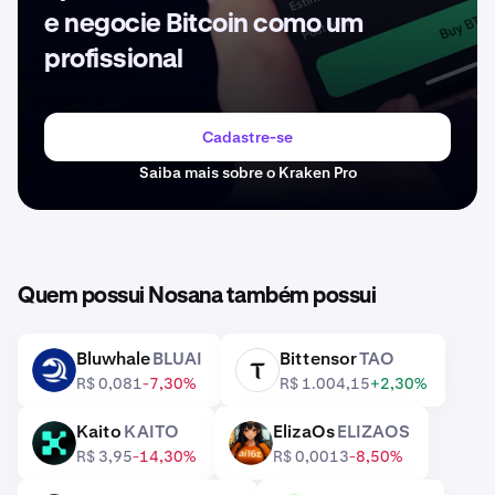
e negocie Bitcoin como um
profissional
Cadastre-se
Saiba mais sobre o Kraken Pro
Quem possui Nosana também possui
Bluwhale
BLUAI
Bittensor
TAO
BLUAI
TAO
R$ 0,081
-7,30%
R$ 1.004,15
+2,30%
Kaito
KAITO
ElizaOs
ELIZAOS
KAITO
ELIZAOS
R$ 3,95
-14,30%
R$ 0,0013
-8,50%