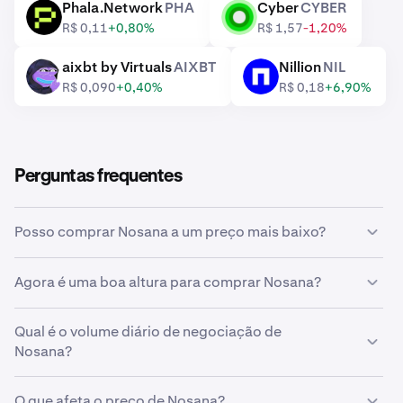
Phala.Network
PHA
Cyber
CYBER
PHA
CYBER
R$ 0,11
+0,80%
R$ 1,57
-1,20%
aixbt by Virtuals
AIXBT
Nillion
NIL
AIXBT
NIL
R$ 0,090
+0,40%
R$ 0,18
+6,90%
Perguntas frequentes
Posso comprar Nosana a um preço mais baixo?
Sim, pode usar ordens personalizadas na Kraken para
Agora é uma boa altura para comprar Nosana?
comprar automaticamente Nosana se o preço baixar.
Acertar o tempo do mercado pode ser incrivelmente
Qual é o volume diário de negociação de
desafiador, e é por isso que muitos investidores optam
Nosana?
por
custo médio em dólares
Nosana. Ao fazer compras
recorrentes, pode acumular Nosana de forma
Foram negociados 1.049.116 NOS no valor de
consistente ao longo do tempo, independentemente do
O que afeta o preço de Nosana?