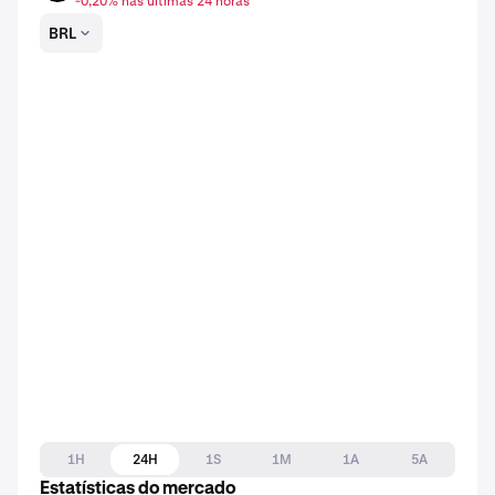
-0,20% nas últimas 24 horas
BRL
1H
24H
1S
1M
1A
5A
Estatísticas do mercado