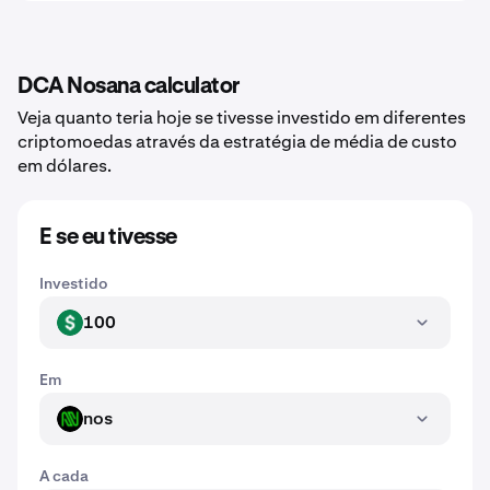
DCA Nosana calculator
Veja quanto teria hoje se tivesse investido em diferentes
criptomoedas através da estratégia de média de custo
em dólares.
E se eu tivesse
Investido
100
USD
Em
nos
NOS
A cada