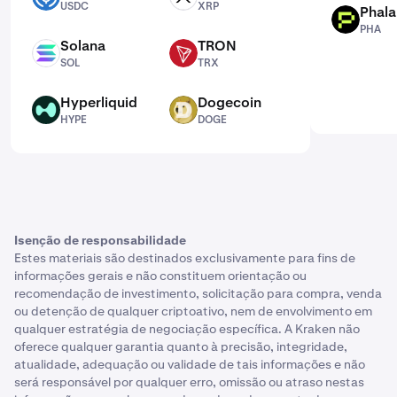
USDC
XRP
Phal
PHA
PHA
Solana
TRON
SOL
TRX
SOL
TRX
Hyperliquid
Dogecoin
HYPE
DOGE
HYPE
DOGE
Isenção de responsabilidade
Estes materiais são destinados exclusivamente para fins de
informações gerais e não constituem orientação ou
recomendação de investimento, solicitação para compra, venda
ou detenção de qualquer criptoativo, nem de envolvimento em
qualquer estratégia de negociação específica. A Kraken não
oferece qualquer garantia quanto à precisão, integridade,
atualidade, adequação ou validade de tais informações e não
será responsável por qualquer erro, omissão ou atraso nestas