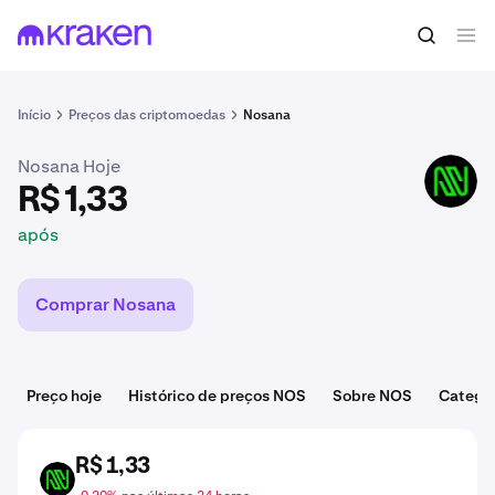
R$ 1,33
Comprar NOS
após
Início
Preços das criptomoedas
Nosana
Nosana Hoje
NOS
R$ 1,33
após
Comprar Nosana
Preço hoje
Histórico de preços NOS
Sobre NOS
Catego
R$ 1,33
NOS