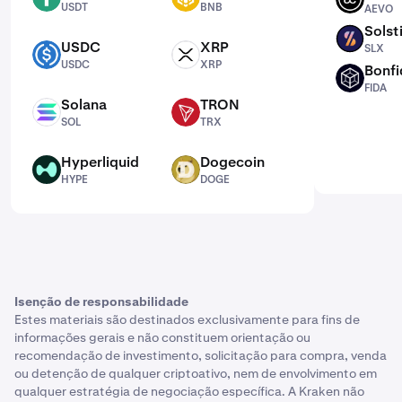
USDT
BNB
AEVO
Solst
SLX
USDC
XRP
SLX
USDC
XRP
USDC
XRP
Bonfi
FIDA
FIDA
Solana
TRON
SOL
TRX
SOL
TRX
Hyperliquid
Dogecoin
HYPE
DOGE
HYPE
DOGE
Isenção de responsabilidade
Estes materiais são destinados exclusivamente para fins de
informações gerais e não constituem orientação ou
recomendação de investimento, solicitação para compra, venda
ou detenção de qualquer criptoativo, nem de envolvimento em
qualquer estratégia de negociação específica. A Kraken não