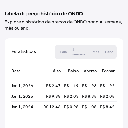
tabela de preço histórico de ONDO
Explore o histórico de preços de ONDO por dia, semana,
mês ou ano.
1
Estatísticas
1 dia
1 mês
1 ano
semana
Data
Alto
Baixo
Aberto
Fechar
alte
Jan 1, 2026
R$ 2,47
R$ 1,19
R$ 1,98
R$ 1,92
-
Jan 1, 2025
R$ 9,88
R$ 2,03
R$ 8,35
R$ 2,05
-7
Jan 1, 2024
R$ 12,46
R$ 0,98
R$ 1,08
R$ 8,42
+678