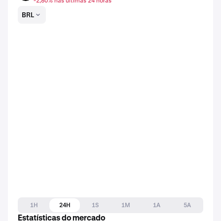
-2,80% nas últimas 24 horas
BRL
1H
24H
1S
1M
1A
5A
Estatísticas do mercado