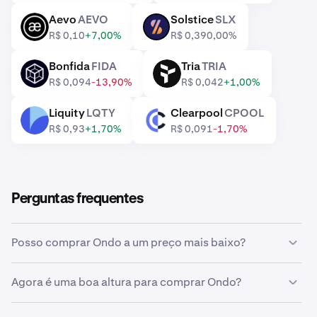
Aevo
AEVO
Solstice
SLX
AEVO
SLX
R$ 0,10
+7,00%
R$ 0,39
0,00%
Bonfida
FIDA
Tria
TRIA
FIDA
TRIA
R$ 0,094
-13,90%
R$ 0,042
+1,00%
Liquity
LQTY
Clearpool
CPOOL
LQTY
CPOOL
R$ 0,93
+1,70%
R$ 0,091
-1,70%
Perguntas frequentes
Posso comprar Ondo a um preço mais baixo?
Sim, pode usar ordens personalizadas na Kraken para
Agora é uma boa altura para comprar Ondo?
comprar automaticamente Ondo se o preço baixar.
Acertar o tempo do mercado pode ser incrivelmente