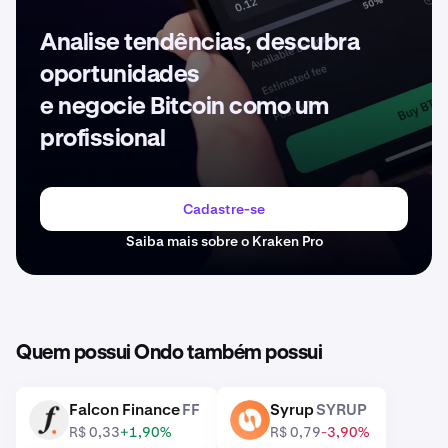
Analise tendências, descubra
oportunidades
e negocie Bitcoin como um
profissional
Cadastre-se
Saiba mais sobre o Kraken Pro
Quem possui Ondo também possui
Falcon Finance
FF
Syrup
SYRUP
FF
SYRUP
R$ 0,33
+1,90%
R$ 0,79
-3,90%