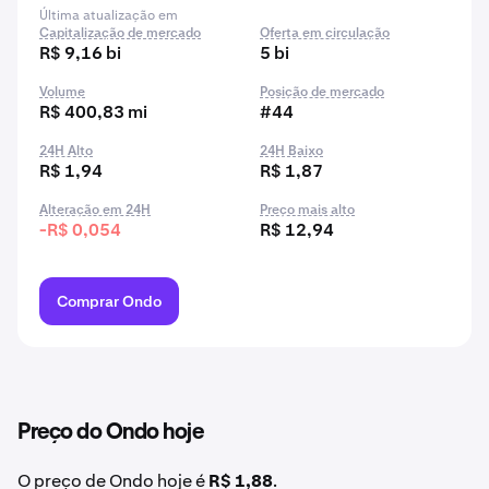
Última atualização em
Capitalização de mercado
Oferta em circulação
R$ 9,16 bi
5 bi
Volume
Posição de mercado
R$ 400,83 mi
#44
24H Alto
24H Baixo
R$ 1,94
R$ 1,87
Alteração em 24H
Preço mais alto
-R$ 0,054
R$ 12,94
Comprar Ondo
Preço do Ondo hoje
O preço de Ondo hoje é
R$ 1,88
.