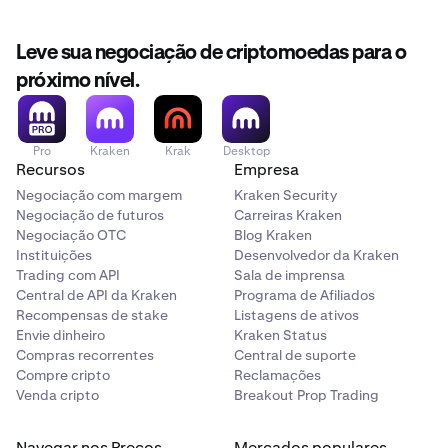
Leve sua negociação de criptomoedas para o
próximo nível.
Pro
Kraken
Krak
Desktop
Recursos
Empresa
Negociação com margem
Kraken Security
Negociação de futuros
Carreiras Kraken
Negociação OTC
Blog Kraken
Instituições
Desenvolvedor da Kraken
Trading com API
Sala de imprensa
Central de API da Kraken
Programa de Afiliados
Recompensas de stake
Listagens de ativos
Envie dinheiro
Kraken Status
Compras recorrentes
Central de suporte
Compre cripto
Reclamações
Venda cripto
Breakout Prop Trading
Navegar nos Preços
Mercados populares