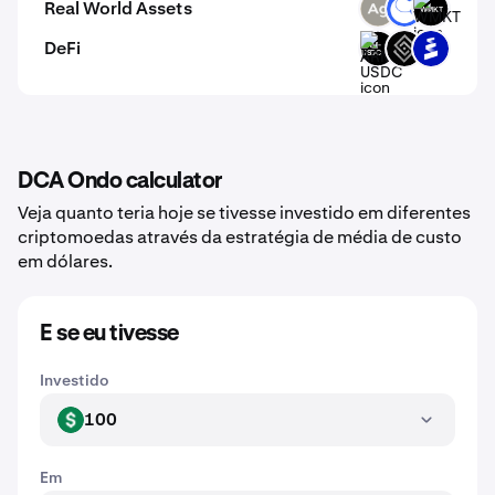
Real World Assets
SLVR
ANT
WMKT
DeFi
ARM-
DECT
PROS
USDC
DCA Ondo calculator
Veja quanto teria hoje se tivesse investido em diferentes
criptomoedas através da estratégia de média de custo
em dólares.
E se eu tivesse
Investido
100
USD
Em