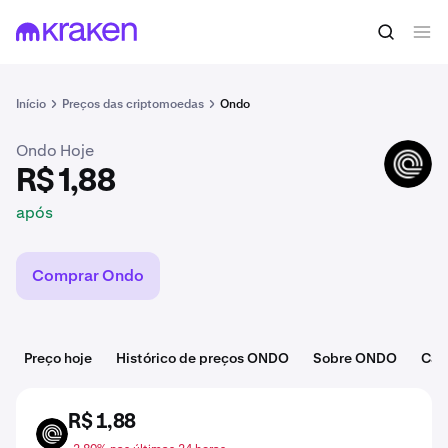
R$ 1,88
Comprar ONDO
após
Início
Preços das criptomoedas
Ondo
Ondo Hoje
ONDO
R$ 1,88
após
Comprar Ondo
Preço hoje
Histórico de preços ONDO
Sobre ONDO
Cat
R$ 1,88
ONDO