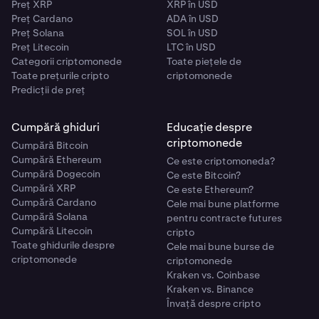
Preț XRP
XRP în USD
Preț Cardano
ADA în USD
Preț Solana
SOL în USD
Preț Litecoin
LTC în USD
Categorii criptomonede
Toate piețele de
Toate prețurile cripto
criptomonede
Predicții de preț
Cumpără ghiduri
Educație despre
criptomonede
Cumpără Bitcoin
Cumpără Ethereum
Ce este criptomoneda?
Cumpără Dogecoin
Ce este Bitcoin?
Cumpără XRP
Ce este Ethereum?
Cumpără Cardano
Cele mai bune platforme
Cumpără Solana
pentru contracte futures
Cumpără Litecoin
cripto
Toate ghidurile despre
Cele mai bune burse de
criptomonede
criptomonede
Kraken vs. Coinbase
Kraken vs. Binance
Învață despre cripto