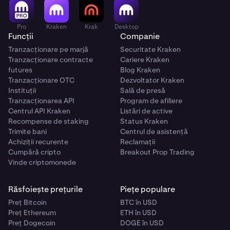
Pro
Kraken
Krak
Desktop
Funcții
Companie
Tranzacționare pe marjă
Securitate Kraken
Tranzacționare contracte
Cariere Kraken
futures
Blog Kraken
Tranzacționare OTC
Dezvoltator Kraken
Instituții
Sală de presă
Tranzacționarea API
Program de afiliere
Centrul API Kraken
Listări de active
Recompense de staking
Status Kraken
Trimite bani
Centrul de asistență
Achiziții recurente
Reclamații
Cumpără cripto
Breakout Prop Trading
Vinde criptomonede
Răsfoiește prețurile
Piețe populare
Preț Bitcoin
BTC în USD
Preț Ethereum
ETH în USD
Preț Dogecoin
DOGE în USD