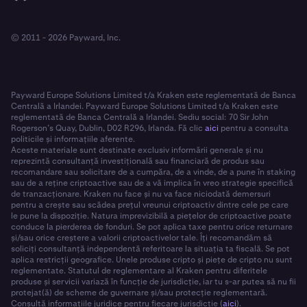
© 2011 - 2026 Payward, Inc.
Payward Europe Solutions Limited t/a Kraken este reglementată de Banca
Centrală a Irlandei. Payward Europe Solutions Limited t/a Kraken este
reglementată de Banca Centrală a Irlandei. Sediu social: 70 Sir John
Rogerson’s Quay, Dublin, D02 R296, Irlanda. Fă clic
aici
pentru a consulta
politicile și informațiile aferente.
Aceste materiale sunt destinate exclusiv informării generale și nu
reprezintă consultanță investițională sau financiară de produs sau
recomandare sau solicitare de a cumpăra, de a vinde, de a pune în staking
sau de a reține criptoactive sau de a vă implica în vreo strategie specifică
de tranzacționare. Kraken nu face și nu va face niciodată demersuri
pentru a crește sau scădea prețul vreunui criptoactiv dintre cele pe care
le pune la dispoziție. Natura imprevizibilă a piețelor de criptoactive poate
conduce la pierderea de fonduri. Se pot aplica taxe pentru orice returnare
și/sau orice creștere a valorii criptoactivelor tale. Îți recomandăm să
soliciți consultanță independentă referitoare la situația ta fiscală. Se pot
aplica restricții geografice. Unele produse cripto și piețe de cripto nu sunt
reglementate. Statutul de reglementare al Kraken pentru diferitele
produse și servicii variază în funcție de jurisdicție, iar tu s-ar putea să nu fii
protejat(ă) de scheme de guvernare și/sau protecție reglementară.
Consultă informațiile juridice pentru fiecare jurisdicție (
aici
).