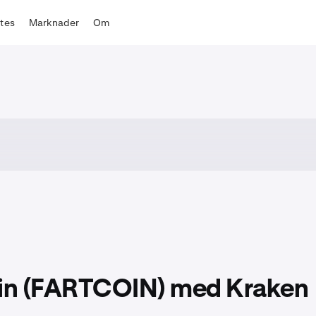
ates
Marknader
Om
coin (FARTCOIN) med Kraken