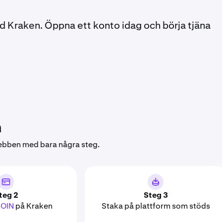
ed Kraken. Öppna ett konto idag och börja tjäna
n
webben med bara några steg.
teg 2
Steg 3
COIN
på Kraken
Staka på plattform som stöds