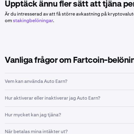
Upptäck ännu fler sätt att tjäna pe
Är du intresserad av att få större avkastning på kryptovalu
om
stakingbelöningar
.
Vanliga frågor om Fartcoin-belöni
Vem kan använda Auto Earn?
Du! Om du har ett verifierat konto på en plats som stöds oc
Hur aktiverar eller inaktiverar jag Auto Earn?
Dina tillgångar börjar växa på kontot nästa dag.
Öppna sidan med ditt kontosaldo i Kraken-appen eller på w
Hur mycket kan jag tjäna?
kan du när som helst aktivera eller inaktivera Auto Earn.
Varje kvalificerad kryptotillgång har en egen beräknad APY 
Öppna din portföljsida i Kraken Pro-appen eller på webbplat
När betalas mina intäkter ut?
tillgångar
för att se APY för varje tillgång.