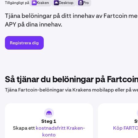
Tillgängligt på
Kraken
Desktop
Pro
Tjäna belöningar på ditt innehav av Fartcoin m
APY på dina innehav.
Registrera dig
Så tjänar du belöningar på Fartcoi
Tjäna Fartcoin-belöningar via Krakens mobilapp eller på 
Steg 1
S
Skapa ett
kostnadsfritt Kraken-
Köp FART
konto