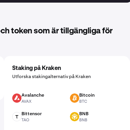
ch token som är tillgängliga för
Staking på Kraken
Utforska stakingalternativ på Kraken
Avalanche
Bitcoin
AVAX
BTC
AVAX
BTC
Bittensor
BNB
TAO
BNB
TAO
BNB