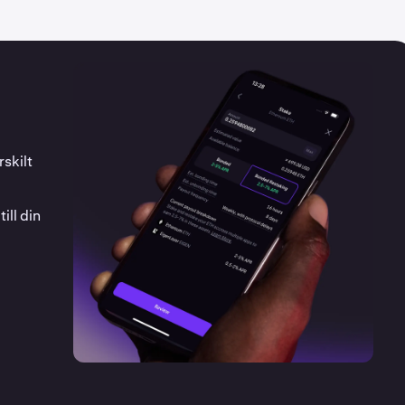
skilt
ill din