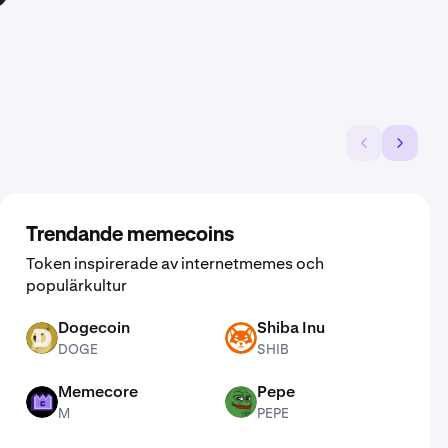
Trendande memecoins
Token inspirerade av internetmemes och
populärkultur
Dogecoin
Shiba Inu
DOGE
SHIB
DOGE
SHIB
Memecore
Pepe
M
PEPE
M
PEPE