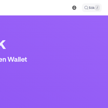
Sök
/
k
en Wallet