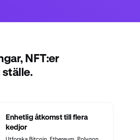
ngar, NFT:er
ställe.
Enhetlig åtkomst till flera
kedjor
Utforska
Bitcoin
,
Ethereum
,
Polygon
,