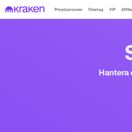
Privatpersoner
Företag
VIP
Affili
Hantera 