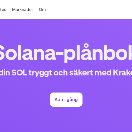
ates
Marknader
Om
Solana-plånbo
din SOL tryggt och säkert med Krak
Kom igång