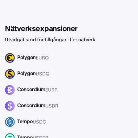
Nätverksexpansioner
Utvidgat stöd för tillgångar i fler nätverk
EURQ
Polygon
EURQ
USDQ
Polygon
USDQ
EURR
Concordium
EURR
USDR
Concordium
USDR
USDC
Tempo
USDC
USDT0
Tempo
USDT0