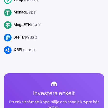
USDT
Monad
USDT
USDT
MegaETH
USDT
PYUSD
Stellar
PYUSD
RLUSD
XRPL
RLUSD
Investera enkelt
Ett enkelt sätt att köpa, sälja och handla krypto här
och nu.