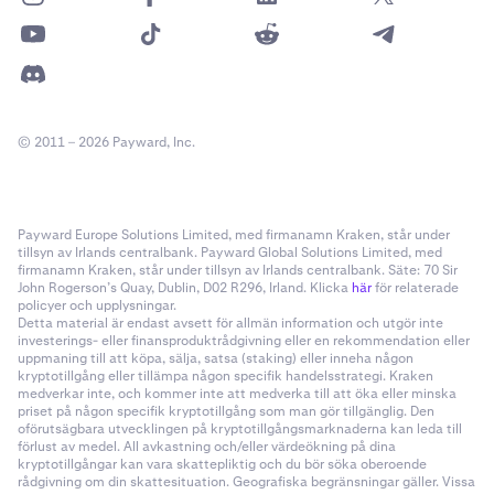
© 2011 – 2026 Payward, Inc.
Payward Europe Solutions Limited, med firmanamn Kraken, står under
tillsyn av Irlands centralbank. Payward Global Solutions Limited, med
firmanamn Kraken, står under tillsyn av Irlands centralbank. Säte: 70 Sir
John Rogerson’s Quay, Dublin, D02 R296, Irland. Klicka
här
för relaterade
policyer och upplysningar.
Detta material är endast avsett för allmän information och utgör inte
investerings- eller finansproduktrådgivning eller en rekommendation eller
uppmaning till att köpa, sälja, satsa (staking) eller inneha någon
kryptotillgång eller tillämpa någon specifik handelsstrategi. Kraken
medverkar inte, och kommer inte att medverka till att öka eller minska
priset på någon specifik kryptotillgång som man gör tillgänglig. Den
oförutsägbara utvecklingen på kryptotillgångsmarknaderna kan leda till
förlust av medel. All avkastning och/eller värdeökning på dina
kryptotillgångar kan vara skattepliktig och du bör söka oberoende
rådgivning om din skattesituation. Geografiska begränsningar gäller. Vissa