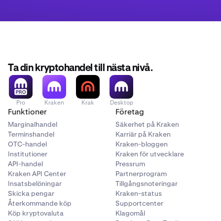
Ta din kryptohandel till nästa nivå.
Pro
Kraken
Krak
Desktop
Funktioner
Företag
Marginalhandel
Säkerhet på Kraken
Terminshandel
Karriär på Kraken
OTC-handel
Kraken-bloggen
Institutioner
Kraken för utvecklare
API-handel
Pressrum
Kraken API Center
Partnerprogram
Insatsbelöningar
Tillgångsnoteringar
Skicka pengar
Kraken-status
Återkommande köp
Supportcenter
Köp kryptovaluta
Klagomål