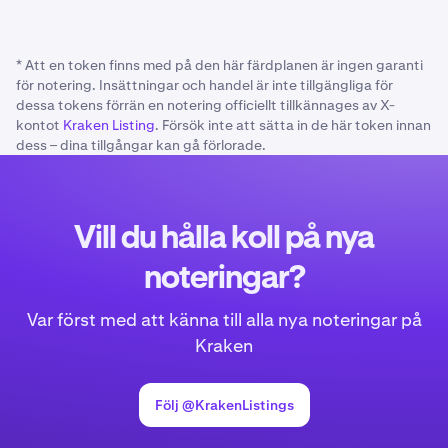
ange aspekter som rör migrering, hårda förgreningar
eller omprofilering i det.
* Att en token finns med på den här färdplanen är ingen garanti
för notering. Insättningar och handel är inte tillgängliga för
dessa tokens förrän en notering officiellt tillkännages av X-
kontot
Kraken Listing
. Försök inte att sätta in de här token innan
dess – dina tillgångar kan gå förlorade.
Vill du hålla koll på nya
noteringar?
Var först med att känna till alla nya noteringar på
Kraken
Följ @KrakenListings