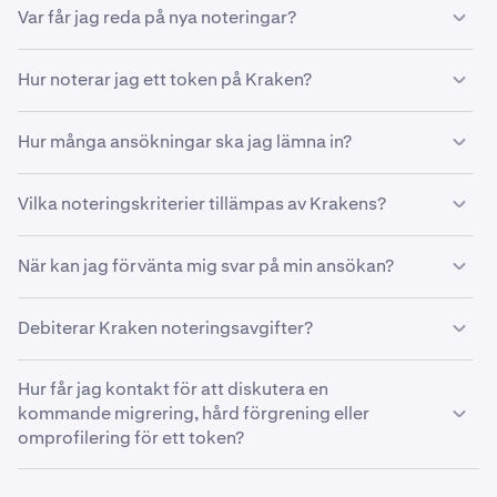
Var får jag reda på nya noteringar?
Följ
@krakenfx
på X
Hur noterar jag ett token på Kraken?
Det bästa sättet att få ett token noterat på Kraken är att
Hur många ansökningar ska jag lämna in?
skicka ett
noteringsansökningsformulär
.
Tokenutfärdare bör lämna in en ansökan per token.
Be
Vilka noteringskriterier tillämpas av Krakens?
inte communityn lämna in flera ansökningar för din
räkning – det minskar bara chansen att det ska lyckas.
Vi har stränga juridik-, efterlevnads-, teknik- och
När kan jag förvänta mig svar på min ansökan?
affärsstandarder för varje notering. Mer information om
dessa standarder och vår noteringsprocess finns i
denna
Alla ansökningar genomgår en omfattande
artikel
.
Debiterar Kraken noteringsavgifter?
utvärderingsprocess. Vi strävar efter att proaktivt
informera under processen och kontaktar dig om vi
Nej, vår noteringsprocess bygger helt på meriter.
behöver mer information. Under tiden vill vi be dig att
Hur får jag kontakt för att diskutera en
inte följa upp ansökningen eller kontakta individer på
kommande migrering, hård förgrening eller
Kraken i ett försök att påverka utvärderingsprocessen.
omprofilering för ett token?
Skicka det vanliga
noteringsansökningsformuläret
och