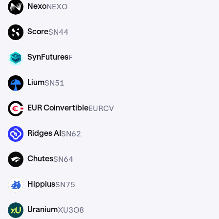
NEXO
Nexo
NEXO
SN44
Score
F
SynFutures
F
SN51
Lium
EURCV
EUR Coinvertible
EURCV
SN62
Ridges AI
SN64
Chutes
SN64
SN75
Hippius
SN75
XU3O8
Uranium
XU3O8