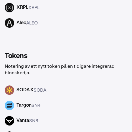
XRPL
XRPL
ALEO
Aleo
Tokens
Notering av ett nytt token på en tidigare integrerad
blockkedja.
SODA
SODAX
SN4
Targon
SN8
Vanta